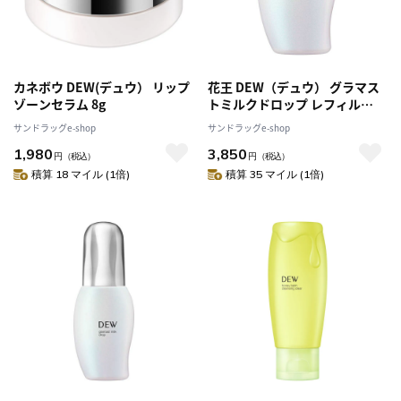
カネボウ DEW(デュウ） リップ
花王 DEW（デュウ） グラマス
ゾーンセラム 8g
トミルクドロップ レフィル
80mL
サンドラッグe-shop
サンドラッグe-shop
1,980
3,850
円
（税込）
円
（税込）
積算 18 マイル (1倍)
積算 35 マイル (1倍)