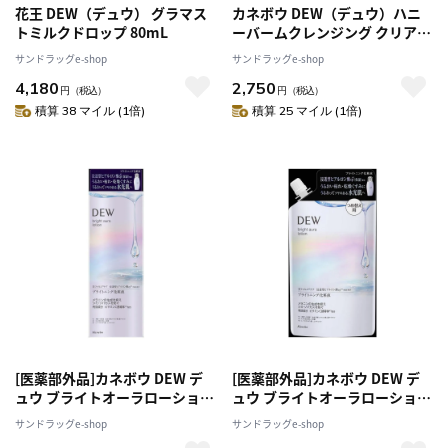
花王 DEW（デュウ） グラマス
カネボウ DEW（デュウ）ハニ
トミルクドロップ 80mL
ーバームクレンジング クリア
180g
サンドラッグe-shop
サンドラッグe-shop
4,180
2,750
円
（税込）
円
（税込）
積算 38 マイル (1倍)
積算 25 マイル (1倍)
[医薬部外品]カネボウ DEW デ
[医薬部外品]カネボウ DEW デ
ュウ ブライトオーラローション
ュウ ブライトオーラローション
170ml
レフィル 160ml
サンドラッグe-shop
サンドラッグe-shop