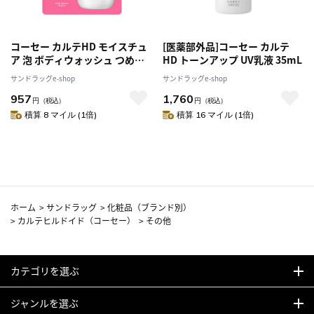
コーセー カルテHD モイスチュ
[医薬部外品]コーセー カルテ
ア 泡 ボディウォッシュ つめか
HD トーンアップ UV乳液 35mL
え 380ml
サンドラッグe-shop
サンドラッグe-shop
957
1,760
円
（税込）
円
（税込）
積算 8 マイル (1倍)
積算 16 マイル (1倍)
ホーム
>
サンドラッグ
>
化粧品（ブランド別）
>
カルテヒルドイド（コーセー）
>
その他
カテゴリを選ぶ
ジャンルを選ぶ