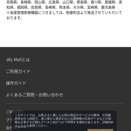
鳥取県、島根県、岡山県、広島県、山口県、徳島県、香川県、愛媛県、高
知県、福岡県、佐賀県、長崎県、熊本県、大分県、宮崎県、鹿児島県
※高度管理医療機器につきましては、粕屋町店より発送させていただいて
おります。
JAL Mallとは
ご利用ガイド
操作ガイド
よくあるご質問・お問い合わせ
ご利用規約
このサイトでは、お客さまに適したお得な商品やサービスの案内、広告配
信等を行う目的で、第三者から提供された位置情報や広告データなどの情
プライバシーポリシー
報をお客さまの個人データと結びつけて利用する場合があります。詳細Q&A
は
こちら
を参照ください。
会社概要