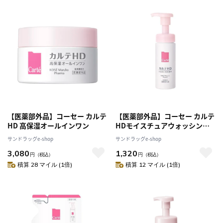
【医薬部外品】コーセー カルテ
【医薬部外品】コーセー カルテ
HD 高保湿オールインワン
HDモイスチュアウォッシング
フォーム 150ml
サンドラッグe-shop
サンドラッグe-shop
3,080
1,320
円
（税込）
円
（税込）
積算 28 マイル (1倍)
積算 12 マイル (1倍)