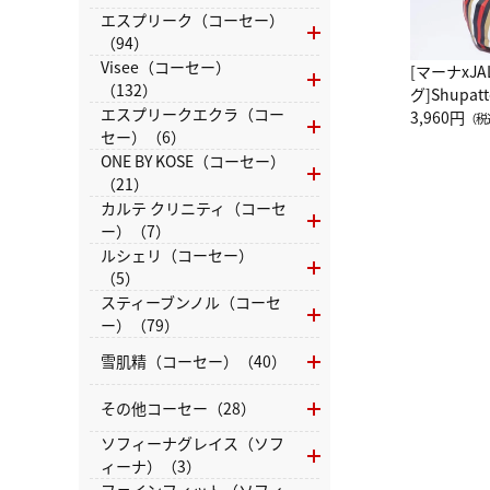
エスプリーク（コーセー）
（94）
Visee（コーセー）
[マーナxJ
（132）
グ]Shup
エスプリークエクラ（コー
グ Drop 
3,960円
（税
セー）（6）
（LC）ス
ONE BY KOSE（コーセー）
（21）
カルテ クリニティ（コーセ
ー）（7）
ルシェリ（コーセー）
（5）
スティーブンノル（コーセ
ー）（79）
雪肌精（コーセー）（40）
その他コーセー（28）
ソフィーナグレイス（ソフ
ィーナ）（3）