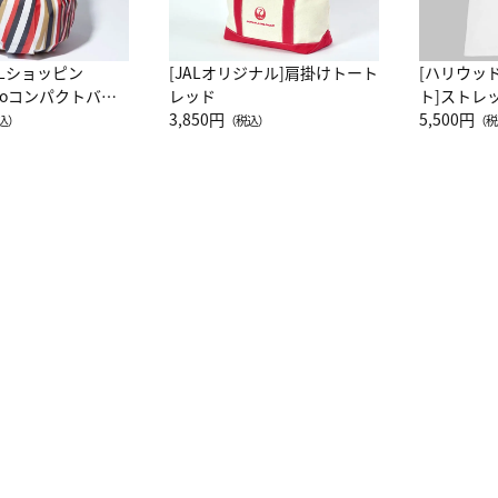
ALショッピン
[JALオリジナル]肩掛けトート
[ハリウッ
attoコンパクトバッ
レッド
ト]ストレ
JAL客室乗務員
3,850円
ーネック別
5,500円
込）
（税込）
（税
カーフ柄