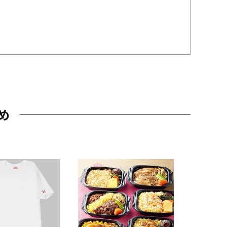
め
JAL特製
レー 200
10,800円
（