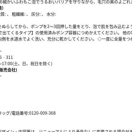
きめ細かいふわもこ泡でうるおいバリアを守りながら、毛穴の奥のよごれ
値）
: 、 粗繊維: 、 灰分: 、 水分:
をぬらしてから、ポンプを2～3回押した量をとり、泡で肌を包み込むよ
泡で出てくるタイプ】の使用済みポンプ容器につめかえてください。 他の
内側を水道水でよく洗い、充分に乾かしてください。 ◇一度に全量をつ
ー
6‐311
～17:00(土、日、祝日を除く)
販売会社)
ー
/電話番号:0120-009-368
デザイン・内容等は、リニューアルにより予告なしに変更される場合が