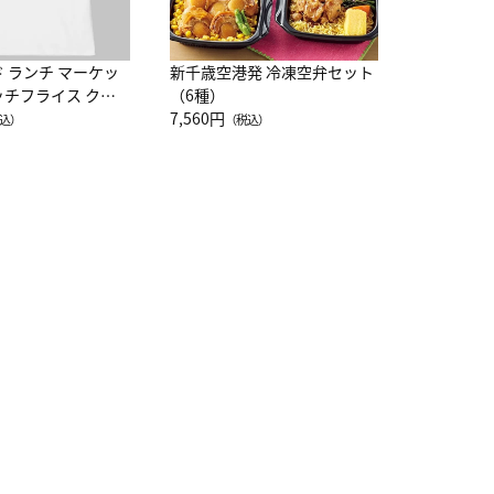
ド ランチ マーケッ
新千歳空港発 冷凍空弁セット
ッチフライス クル
（6種）
注半袖Ｔシャツ
7,560円
込）
（税込）