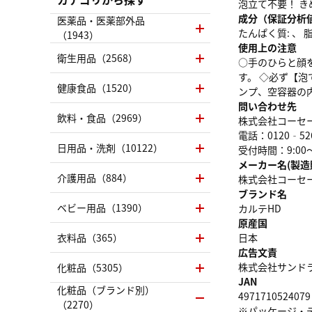
泡立て不要！ 
成分（保証分析
医薬品・医薬部外品
たんぱく質: 、 脂質
（1943）
使用上の注意
衛生用品（2568）
○手のひらと顔
す。 ◇必ず【
健康食品（1520）
ンプ、空容器の
問い合わせ先
飲料・食品（2969）
株式会社コーセ
電話：0120‐52
日用品・洗剤（10122）
受付時間：9:00
メーカー名(製造
介護用品（884）
株式会社コーセ
ブランド名
ベビー用品（1390）
カルテHD
原産国
衣料品（365）
日本
広告文責
株式会社サンドラッグ
化粧品（5305）
JAN
化粧品（ブランド別）
4971710524079
（2270）
※パッケージ・