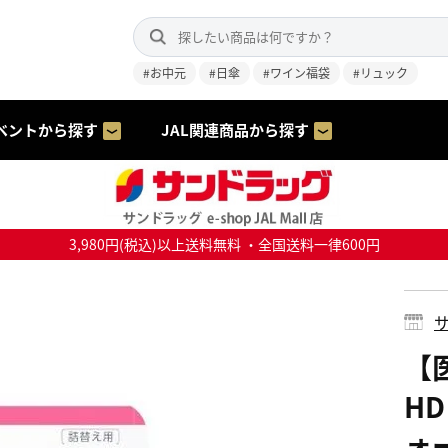
#お中元
#日傘
#ワイン福袋
#リュック
ベントから探す
JAL関連商品から探す
3,980円(税込)以上送料無料 ・全国送料一律600円
サ
【
H
ォー