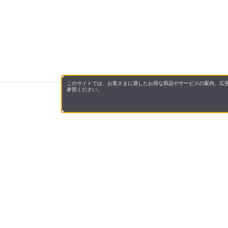
このサイトでは、お客さまに適したお得な商品やサービスの案内、広告
参照ください。
サンドラッグe-shopについて
サンドラッグe-shopは、ドラッグストアを全
す。
化粧品・健康食品・医薬品（第1類・指定第2類
届けいたします。