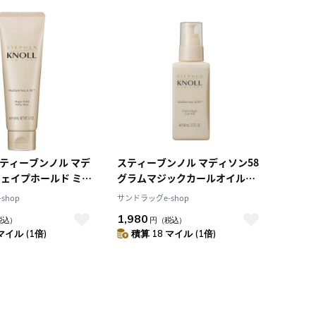
積算マイル率（高い
順）
人気順
レビュー件数（多い
順）
レビュー評価（高い
順）
価格（安い順）
価格（高い順）
スティーブンノル マデ
スティーブンノル マディソン58
シェイプホールド ミル
グラムマジックカールオイル
 90g
80mL
shop
サンドラッグe-shop
1,980
税込）
円
（税込）
マイル (1倍)
積算 18 マイル (1倍)