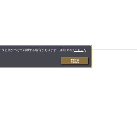
タと結びつけて利用する場合があります。詳細Q&Aは
こちら
を
確認
と美容をサポート」するインターネットショップで
様な品揃えで、お客様に「安心・信頼・便利」をお