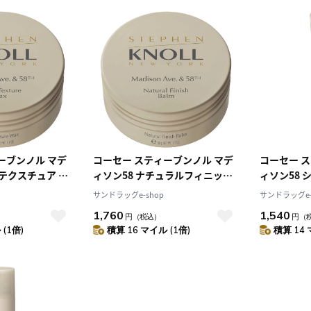
ーブンノル マデ
コーセー スティーブンノル マデ
コーセー 
トテクスチュア ワ
ィソン58 ナチュラルフィニッシ
ィソン58 
ュ バーム 50g
キーワックス
サンドラッグe-shop
サンドラッグe-
1,760
1,540
円
（税込）
円
（
(1倍)
積算 16 マイル (1倍)
積算 14 
10
2026.10
月
2026.11
木
金
土
日
月
火
水
木
金
土