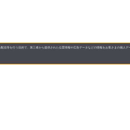
配信等を行う目的で、第三者から提供された位置情報や広告データなどの情報をお客さまの個人デー
国展開する株式会社サンドラッグが運営する「お客様の健康
・第2類・第3類）・介護用品・食品からカー用品まで、多