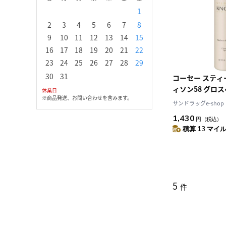
1
1
2
3
2
3
4
5
6
7
8
6
7
8
9
1
9
10
11
12
13
14
15
13
14
15
16
1
16
17
18
19
20
21
22
20
21
22
23
2
23
24
25
26
27
28
29
27
28
29
30
30
31
コーセー スティ
ィソン58 グロ
休業日
※商品発送、お問い合わせを含みます。
100g
サンドラッグe-shop
1,430
円
（税込）
積算 13 マイル 
5
件