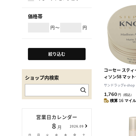
価格帯
円
～
円
絞り込む
コーセー スティ
ィソン58 マッ
ショップ内検索
ックス 50g
サンドラッグe-shop
1,760
円
（税込）
積算 16 マイル 
営業日カレンダー
8
9
月
2026.09
月
日
月
火
水
木
金
土
日
月
火
水