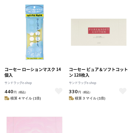
コーセー ローションマスク 14
コーセー ピュア＆ソフトコット
個入
ン 128枚入
サンドラッグe-shop
サンドラッグe-shop
440
330
円
（税込）
円
（税込）
積算 4 マイル (1倍)
積算 3 マイル (1倍)