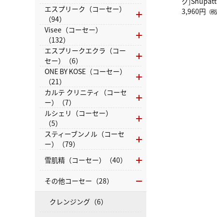
グ]Shup
エスプリーク（コーセー）
グ Drop 
3,960円
（税
（94）
（LC）ス
Visee（コーセー）
（132）
エスプリークエクラ（コー
セー）（6）
ONE BY KOSE（コーセー）
（21）
カルテ クリニティ（コーセ
ー）（7）
ルシェリ（コーセー）
（5）
スティーブンノル（コーセ
ー）（79）
雪肌精（コーセー）（40）
その他コーセー（28）
クレンジング（6）