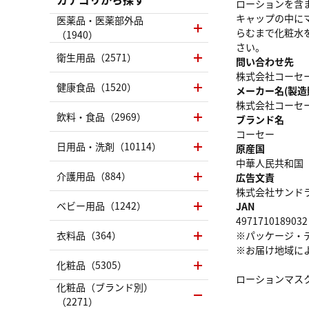
ローションを含
キャップの中にマ
医薬品・医薬部外品
らむまで化粧水を
（1940）
さい。
衛生用品（2571）
問い合わせ先
株式会社コーセー 電
健康食品（1520）
メーカー名(製造
株式会社コーセ
飲料・食品（2969）
ブランド名
コーセー
日用品・洗剤（10114）
原産国
中華人民共和国
介護用品（884）
広告文責
株式会社サンドラッグ
ベビー用品（1242）
JAN
4971710189032
衣料品（364）
※パッケージ・
※お届け地域に
化粧品（5305）
ローションマス
化粧品（ブランド別）
（2271）