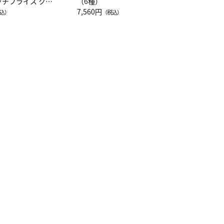
ッチフライス クル
（6種）
注半袖Ｔシャツ
7,560円
込）
（税込）