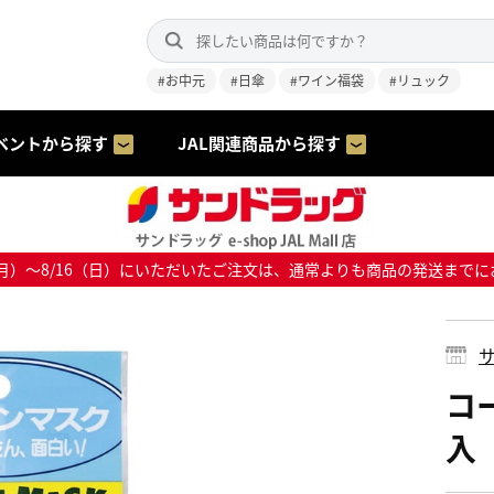
#お中元
#日傘
#ワイン福袋
#リュック
ベントから探す
JAL関連商品から探す
8/10（月）～8/16（日）にいただいたご注文は、通常よりも商品の発送
サ
コ
入