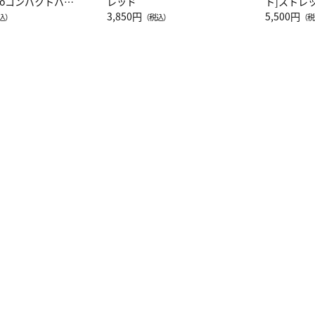
attoコンパクトバッ
レッド
ト]ストレ
JAL客室乗務員
3,850円
ーネック別
5,500円
込）
（税込）
（税
カーフ柄