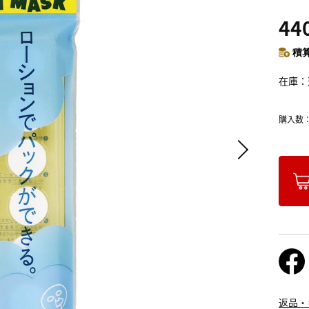
44
積算
在庫
購入数
返品・