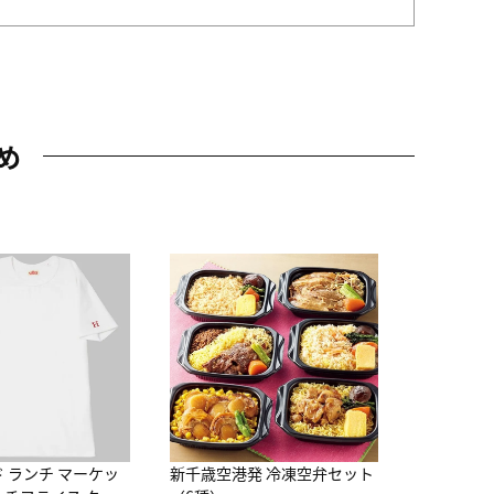
め
JAL特製
レー 200
10,800円
（
ド ランチ マーケッ
新千歳空港発 冷凍空弁セット