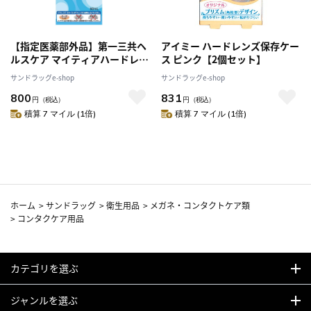
【指定医薬部外品】第一三共ヘ
アイミー ハードレンズ保存ケー
ルスケア マイティアハードレン
ス ピンク【2個セット】
ズ装着液 60mL
サンドラッグe-shop
サンドラッグe-shop
800
831
円
（税込）
円
（税込）
積算 7 マイル (1倍)
積算 7 マイル (1倍)
ホーム
>
サンドラッグ
>
衛生用品
>
メガネ・コンタクトケア類
>
コンタクケア用品
カテゴリを選ぶ
ジャンルを選ぶ