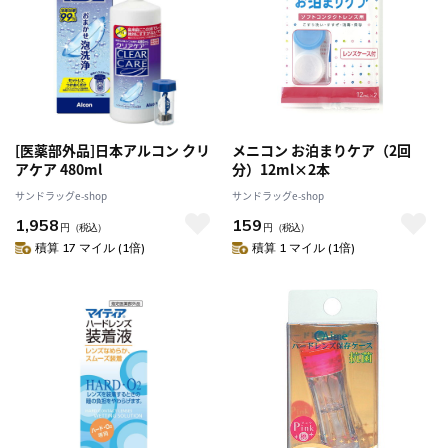
[医薬部外品]日本アルコン クリ
メニコン お泊まりケア（2回
アケア 480ml
分）12ml×2本
サンドラッグe-shop
サンドラッグe-shop
1,958
159
円
（税込）
円
（税込）
積算 17 マイル (1倍)
積算 1 マイル (1倍)