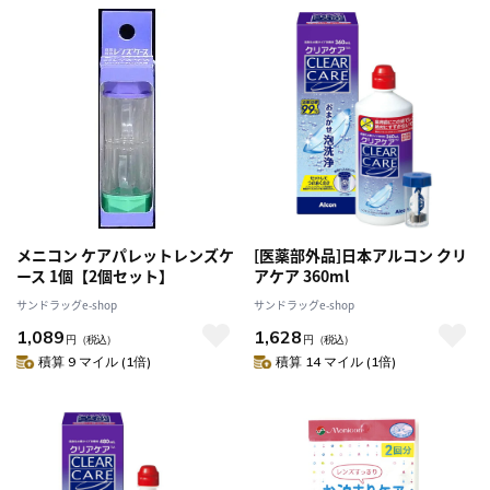
メニコン ケアパレットレンズケ
[医薬部外品]日本アルコン クリ
ース 1個【2個セット】
アケア 360ml
サンドラッグe-shop
サンドラッグe-shop
1,089
1,628
円
（税込）
円
（税込）
積算 9 マイル (1倍)
積算 14 マイル (1倍)