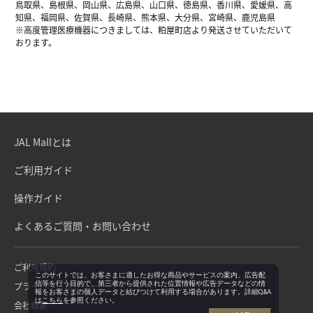
鳥取県、島根県、岡山県、広島県、山口県、徳島県、香川県、愛媛県、高
知県、福岡県、佐賀県、長崎県、熊本県、大分県、宮崎県、鹿児島県
※高度管理医療機器につきましては、粕屋町店より発送させていただいて
おります。
JAL Mallとは
ご利用ガイド
操作ガイド
よくあるご質問・お問い合わせ
ご利用規約
このサイトでは、お客さまに適したお得な商品やサービスの案内、広告配
信等を行う目的で、第三者から提供された位置情報や広告データなどの情
プライバシーポリシー
報をお客さまの個人データと結びつけて利用する場合があります。詳細Q&A
は
こちら
を参照ください。
会社概要