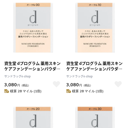
資生堂 dプログラム 薬用スキン
資生堂 dプログラム 薬用スキン
ケアファンデーションパウダリ
ケアファンデーションパウダリ
ー OC00（レフィル）
ー OC10（レフィル）
サンドラッグe-shop
サンドラッグe-shop
3,080
3,080
円
（税込）
円
（税込）
積算 28 マイル (1倍)
積算 28 マイル (1倍)