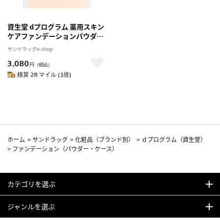
資生堂 dプログラム 薬用スキン
ケアファンデーションパウダリ
ー PO10（レフィル）
サンドラッグe-shop
3,080
円
（税込）
積算 28 マイル (1倍)
ホーム
>
サンドラッグ
>
化粧品（ブランド別）
>
ｄプログラム（資生堂）
>
ファンデーション（パウダー・ケース）
カテゴリを選ぶ
ジャンルを選ぶ