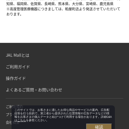
知県、福岡県、佐賀県、長崎県、熊本県、大分県、宮崎県、鹿児島県
※高度管理医療機器につきましては、粕屋町店より発送させていただいて
おります。
JAL Mallとは
ご利用ガイド
操作ガイド
よくあるご質問・お問い合わせ
ご利用規約
このサイトでは、お客さまに適したお得な商品やサービスの案内、広告配
信等を行う目的で、第三者から提供された位置情報や広告データなどの情
プライバシーポリシー
報をお客さまの個人データと結びつけて利用する場合があります。詳細Q&A
は
こちら
を参照ください。
会社概要
確認