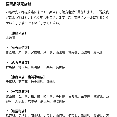
医薬品販売店舗
お届け先の都道府県によって、担当する販売店舗が異なります。 ご注文内
容によっては変更となる場合もございます。ご注文時にメールにてお知ら
せいたしますので予めご了承ください。
【東雁来店】
北海道
【仙台岩沼店】
青森県、岩手県、宮城県、秋田県、山形県、福島県、茨城県、栃木県
【久喜菖蒲店】
群馬県、埼玉県、新潟県、山梨県、長野県
【東府中店・横浜瀬谷店】
千葉県、東京都、神奈川県、沖縄県
【一宮萩原店】
富山県、石川県、福井県、岐阜県、静岡県、愛知県、三重県、滋賀県、京
都府、大阪府、兵庫県、奈良県、和歌山県
【粕屋町店】
鳥取県、島根県、岡山県、広島県、山口県、徳島県、香川県、愛媛県、高