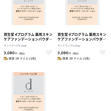
資生堂 dプログラム 薬用スキン
資生堂 dプログラム 薬用スキン
ケアファンデーションパウダリ
ケアファンデーションパウダリ
ー OC20（レフィル）
ー OC30（レフィル）
サンドラッグe-shop
サンドラッグe-shop
3,080
3,080
円
（税込）
円
（税込）
積算 28 マイル (1倍)
積算 28 マイル (1倍)