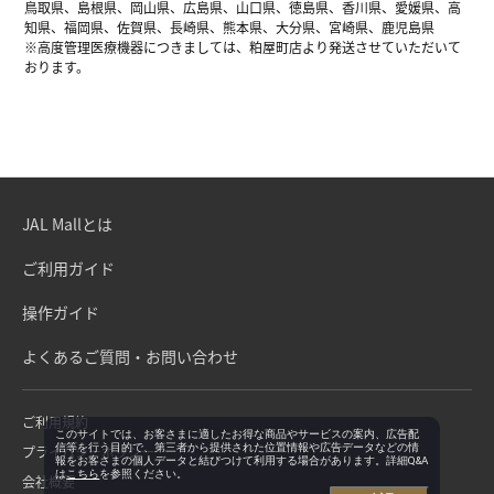
鳥取県、島根県、岡山県、広島県、山口県、徳島県、香川県、愛媛県、高
知県、福岡県、佐賀県、長崎県、熊本県、大分県、宮崎県、鹿児島県
※高度管理医療機器につきましては、粕屋町店より発送させていただいて
おります。
JAL Mallとは
ご利用ガイド
操作ガイド
よくあるご質問・お問い合わせ
ご利用規約
このサイトでは、お客さまに適したお得な商品やサービスの案内、広告配
信等を行う目的で、第三者から提供された位置情報や広告データなどの情
プライバシーポリシー
報をお客さまの個人データと結びつけて利用する場合があります。詳細Q&A
は
こちら
を参照ください。
会社概要