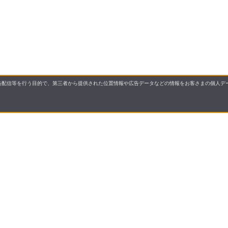
配信等を行う目的で、第三者から提供された位置情報や広告データなどの情報をお客さまの個人デー
国展開する株式会社サンドラッグが運営する「お客様の健康
・第2類・第3類）・介護用品・食品からカー用品まで、多