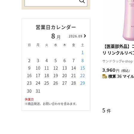
営業日カレンダー
8
9
月
2026.09
月
日
月
火
水
木
金
土
日
月
火
水
【医薬部外品】
1
1
2
3
リ リンクルリ
（薬用シワ改善
2
3
4
5
6
7
8
6
7
8
9
1
サンドラッグe-shop
120ml
9
10
11
12
13
14
15
13
14
15
16
1
3,960
円
（税込）
16
17
18
19
20
21
22
20
21
22
23
2
積算 36 マイル 
23
24
25
26
27
28
29
27
28
29
30
30
31
休業日
※商品発送、お問い合わせを含みます。
5
件