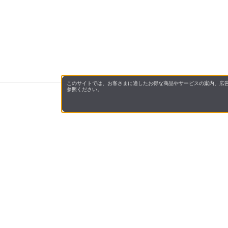
このサイトでは、お客さまに適したお得な商品やサービスの案内、広告
参照ください。
サンドラッグe-shopについて
サンドラッグe-shopは、ドラッグストアを全
す。
化粧品・健康食品・医薬品（第1類・指定第2類
届けいたします。