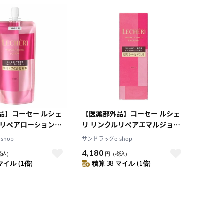
積算マイル率（高い
順）
人気順
レビュー件数（多い
順）
レビュー評価（高い
順）
価格（安い順）
価格（高い順）
品】コーセー ルシェ
【医薬部外品】コーセー ルシェ
ルリペアローション
リ リンクルリペアエマルジョン
改善化粧水） レフィ
（薬用シワ改善乳液） 120ml
shop
サンドラッグe-shop
4,180
税込）
円
（税込）
マイル (1倍)
積算 38 マイル (1倍)