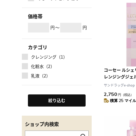
価格帯
円
～
円
カテゴリ
クレンジング（1）
化粧水（2）
コーセー ルシェ
乳液（2）
レンジングジェル 
サンドラッグe-shop
2,750
円
（税込）
絞り込む
積算 25 マイル 
ショップ内検索