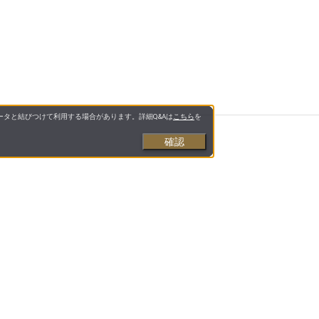
タと結びつけて利用する場合があります。詳細Q&Aは
こちら
を
確認
と美容をサポート」するインターネットショップで
様な品揃えで、お客様に「安心・信頼・便利」をお