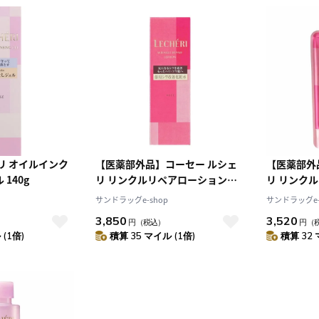
リ オイルインク
【医薬部外品】コーセー ルシェ
【医薬部外
140g
リ リンクルリペアローション
リ リンク
（薬用シワ改善化粧水） 160ml
（薬用シワ
サンドラッグe-shop
サンドラッグe-
ル 150ml
3,850
3,520
円
（税込）
円
（
(1倍)
積算 35 マイル (1倍)
積算 32 