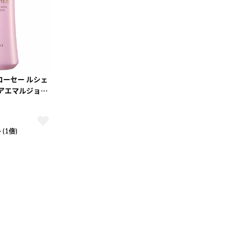
10
2026.10
月
2026.11
木
金
土
日
月
火
水
木
金
土
コーセー ルシェ
4
5
1
2
3
ペアエマルジョン
乳液） レフィル
0
11
12
4
5
6
7
8
9
10
7
18
19
11
12
13
14
15
16
17
4
25
26
18
19
20
21
22
23
24
(1倍)
25
26
27
28
29
30
31