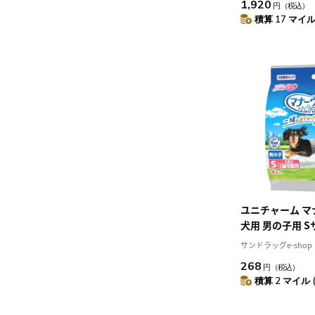
1,920
円
（税込）
積算 17 マイル 
ユニチャーム マ
犬用 男の子用 S
インパック 4枚
サンドラッグe-shop
268
円
（税込）
積算 2 マイル 