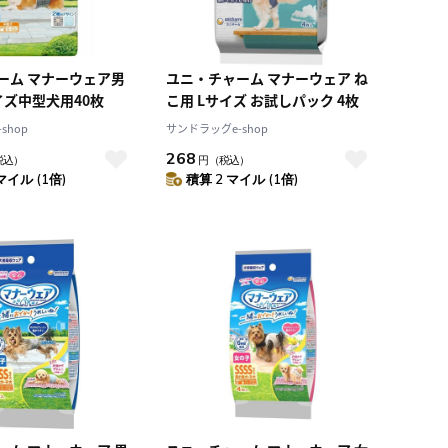
ーム マナーウェア男
ユニ・チャーム マナーウェア ね
イズ中型犬用40枚
こ用 Lサイズ お試しパック 4枚
shop
サンドラッグe-shop
268
税込）
円
（税込）
マイル (1倍)
積算 2 マイル (1倍)