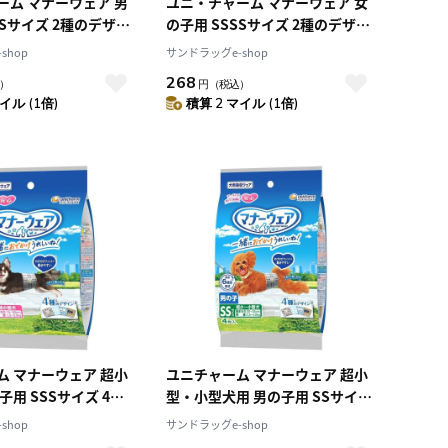
ーム マナーウェア 男
ユニ・チャーム マナーウェア 女
SSサイズ 2種のデザイ
の子用 SSSSサイズ 2種のデザイ
枚
ンパック 4枚
shop
サンドラッグe-shop
268
）
円
（税込）
イル (1倍)
積算 2 マイル (1倍)
ム マナーウェア 超小
ユニチャーム マナーウェア 超小
子用 SSSサイズ 4種
型・小型犬用 男の子用 SSサイズ
パック 4枚
4種のデザインパック 4枚
shop
サンドラッグe-shop