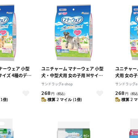
ナーウェア 小型
ユニチャーム マナーウェア 小型
ユニチャー
サイズ 4種のデザ
犬・中型犬用 女の子用 Mサイズ
犬用 女の子
4種のデザインパック 4枚
インパック 
サンドラッグe-shop
サンドラッグe-
268
268
円
（税込）
円
（税込
(1倍)
積算 2 マイル (1倍)
積算 2 マ