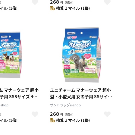
268
）
円
（税込）
イル (1倍)
積算 2 マイル (1倍)
ム マナーウェア 超小
ユニチャーム マナーウェア 超小
子用 SSSサイズ 4種
型・小型犬用 女の子用 SSサイズ
パック 4枚
4種のデザインパック 4枚
shop
サンドラッグe-shop
268
）
円
（税込）
イル (1倍)
積算 2 マイル (1倍)