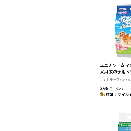
ユニチャーム マ
犬用 女の子用 S
インパック 4枚
サンドラッグe-shop
268
円
（税込）
積算 2 マイル 