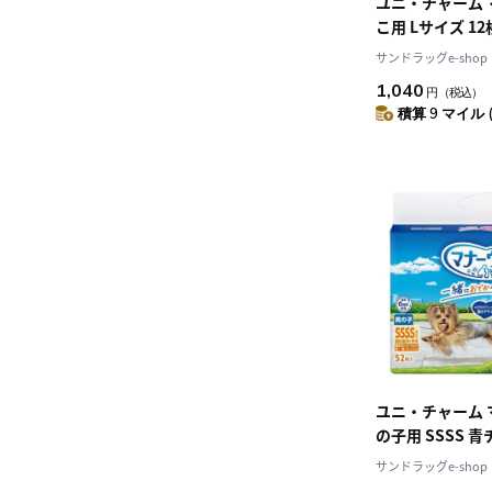
ユニ・チャーム 
こ用 Lサイズ 12
サンドラッグe-shop
1,040
円
（税込）
積算 9 マイル 
ユニ・チャーム 
の子用 SSSS 
ック 52枚
サンドラッグe-shop