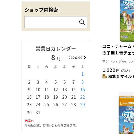
ショップ内検索
ユニ・チャーム 
営業日カレンダー
の子用 L 青チ
8
9
月
2026.09
月
18枚
サンドラッグe-shop
日
月
火
水
木
金
土
日
月
火
水
1,020
円
（税込）
1
1
2
3
積算 9 マイル 
2
3
4
5
6
7
8
6
7
8
9
1
9
10
11
12
13
14
15
13
14
15
16
1
16
17
18
19
20
21
22
20
21
22
23
2
23
24
25
26
27
28
29
27
28
29
30
30
31
休業日
※商品発送、お問い合わせを含みます。