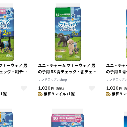
マナーウェア 男
ユニ・チャーム マナーウェア 男
ユニ・チャ
青チェック・紺チェ
の子用 SS 青チェック・紺チェッ
の子用 S 
ク 22枚
ク 20枚
サンドラッグe-shop
サンドラッグe-
1,020
1,020
円
（税込）
円
（
(1倍)
積算 9 マイル (1倍)
積算 9 マ