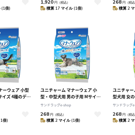
1,920
268
円
（税込）
円
（税込
(1倍)
積算 17 マイル (1倍)
積算 2 マ
ナーウェア 小型
ユニチャーム マナーウェア 小
ユニチャー
サイズ 4種のデザ
型・中型犬用 男の子用 Mサイズ
型犬用 女の
4種のデザインパック 4枚
のデザイン
サンドラッグe-shop
サンドラッグe-
268
268
円
（税込）
円
（税込
(1倍)
積算 2 マイル (1倍)
積算 2 マ