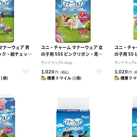
マナーウェア 男
ユニ・チャーム マナーウェア 女
ユニ・チャ
ェック・紺チェック
の子用 SSS ピンクリボン・青リ
の子用 SS
10
2026.10
月
2026.11
ボン 18枚
ン 18枚
サンドラッグe-shop
サンドラッグe-
木
金
土
日
月
火
水
木
金
土
1,020
1,020
円
（税込）
円
（
4
5
1
2
3
(1倍)
積算 9 マイル (1倍)
積算 9 マ
0
11
12
4
5
6
7
8
9
10
7
18
19
11
12
13
14
15
16
17
4
25
26
18
19
20
21
22
23
24
25
26
27
28
29
30
31