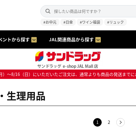
#お中元
#日傘
#ワイン福袋
#リュック
ベントから探す
JAL関連商品から探す
8/10（月）～8/16（日）にいただいたご注文は、通常よりも商品の発送
・生理用品
1
2