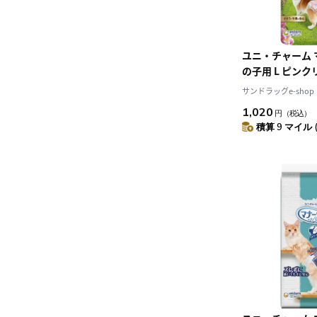
ユニ・チャーム 
の子用 L ピン
14枚
サンドラッグe-shop
1,020
円
（税込）
積算 9 マイル 