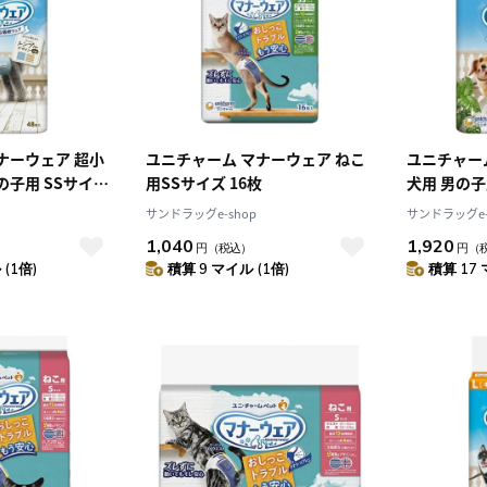
ナーウェア 超小
ユニチャーム マナーウェア ねこ
ユニチャー
の子用 SSサイズ
用SSサイズ 16枚
犬用 男の子
枚
ニム 46枚
サンドラッグe-shop
サンドラッグe-
1,040
1,920
円
（税込）
円
（
(1倍)
積算 9 マイル (1倍)
積算 17 