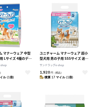
ム マナーウェア 中型
ユニチャーム マナーウェア 超小
用 Lサイズ 4種のデザ
型犬用 男の子用 SSSサイズ 迷
4枚
彩・デニム 52枚
shop
サンドラッグe-shop
1,920
）
円
（税込）
イル (1倍)
積算 17 マイル (1倍)