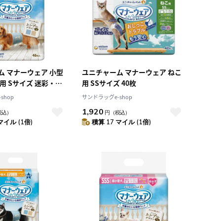
ム マナーウェア 小型
ユニチャーム マナーウェア ねこ
用 Sサイズ 迷彩・デ
用 SSサイズ 40枚
shop
サンドラッグe-shop
1,920
税込）
円
（税込）
マイル (1倍)
積算 17 マイル (1倍)