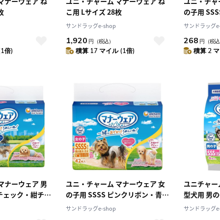
マナーウェア ね
ユニ・チャーム マナーウェア ね
ユニ・チャ
枚
こ用 Lサイズ 28枚
の子用 SS
ンパック 4
サンドラッグe-shop
サンドラッグe-
1,920
268
円
（税込）
円
（税込
(1倍)
積算 17 マイル (1倍)
積算 2 マ
マナーウェア 男
ユニ・チャーム マナーウェア 女
ユニチャー
青チェック・紺チェ
の子用 SSSS ピンクリボン・青リ
型犬用 男の
ボン 42枚
のデザイン
サンドラッグe-shop
サンドラッグe-