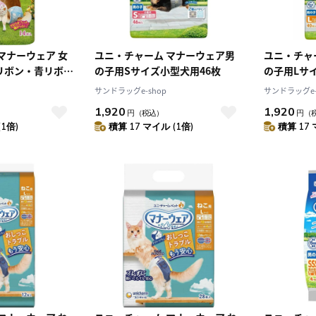
マナーウェア 女
ユニ・チャーム マナーウェア男
ユニ・チャ
クリボン・青リボン
の子用Sサイズ小型犬用46枚
の子用Lサ
サンドラッグe-shop
サンドラッグe-
1,920
1,920
円
（税込）
円
（
(1倍)
積算 17 マイル (1倍)
積算 17 