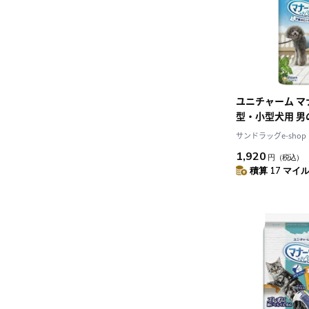
ユニチャーム マ
型・小型犬用 男
迷彩・デニム 48
サンドラッグe-shop
1,920
円
（税込）
積算 17 マイル 