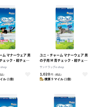
積算マイル率（高い
順）
人気順
レビュー件数（多い
順）
レビュー評価（高い
順）
価格（安い順）
価格（高い順）
ーム マナーウェア 男
ユニ・チャーム マナーウェア 男
青チェック・紺チェッ
の子用 M 青チェック・紺チェッ
ク 18枚
shop
サンドラッグe-shop
1,020
税込）
円
（税込）
イル (1倍)
積算 9 マイル (1倍)