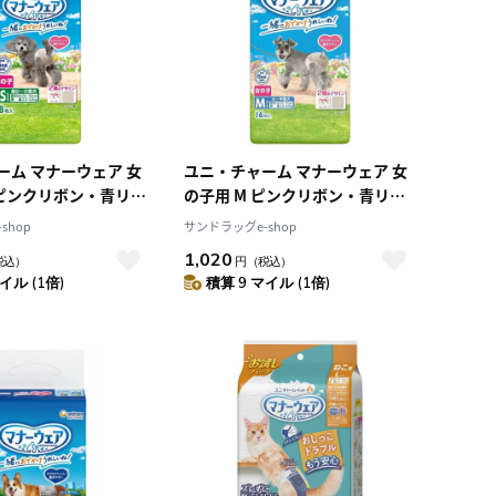
ーム マナーウェア 女
ユニ・チャーム マナーウェア 女
 ピンクリボン・青リボ
の子用 M ピンクリボン・青リボ
ン 16枚
shop
サンドラッグe-shop
1,020
税込）
円
（税込）
イル (1倍)
積算 9 マイル (1倍)