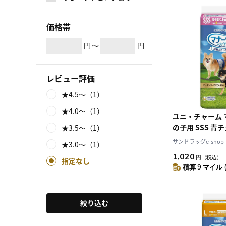
価格帯
円
～
円
レビュー評価
★4.5～（1）
★4.0～（1）
ユニ・チャーム 
の子用 SSS 
★3.5～（1）
ック 24枚
サンドラッグe-shop
★3.0～（1）
1,020
円
（税込）
指定なし
積算 9 マイル 
絞り込む