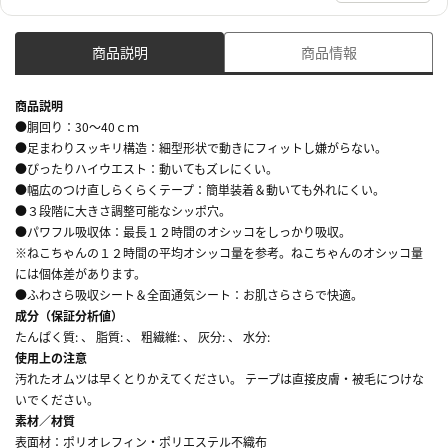
商品説明
商品情報
商品説明
●胴回り：30～40ｃｍ
●足まわりスッキリ構造：細型形状で動きにフィットし嫌がらない。
●ぴったりハイウエスト：動いてもズレにくい。
●幅広のつけ直しらくらくテープ：簡単装着＆動いても外れにくい。
●３段階に大きさ調整可能なシッポ穴。
●パワフル吸収体：最長１２時間のオシッコをしっかり吸収。
※ねこちゃんの１２時間の平均オシッコ量を参考。ねこちゃんのオシッコ量
には個体差があります。
●ふわさら吸収シート＆全面通気シート：お肌さらさらで快適。
成分（保証分析値）
たんぱく質: 、 脂質: 、 粗繊維: 、 灰分: 、 水分:
使用上の注意
汚れたオムツは早くとりかえてください。 テープは直接皮膚・被毛につけな
いでください。
素材／材質
表面材：ポリオレフィン・ポリエステル不織布