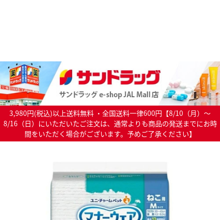
3,980円(税込)以上送料無料 ・全国送料一律600円【8/10（月）～
8/16（日）にいただいたご注文は、通常よりも商品の発送までにお時
間をいただく場合がございます。予めご了承ください】