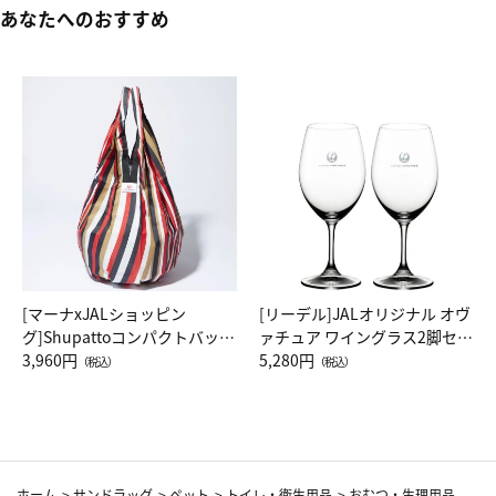
あなたへのおすすめ
[マーナxJALショッピン
[リーデル]JALオリジナル オヴ
グ]Shupattoコンパクトバッグ
ァチュア ワイングラス2脚セッ
Drop JAL客室乗務員（LC）ス
3,960円
ト（レッドワイン）
5,280円
（税込）
（税込）
カーフ柄
ホーム
>
サンドラッグ
>
ペット
>
トイレ・衛生用品
>
おむつ・生理用品