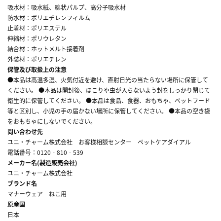
吸水材：吸水紙、綿状パルプ、高分子吸水材
防水材：ポリエチレンフィルム
止着材：ポリエステル
伸縮材：ポリウレタン
結合材：ホットメルト接着剤
外装材：ポリエチレン
保管及び取扱上の注意
●本品は高温多湿、火気付近を避け、直射日光の当たらない場所に保管して
ください。 ●本品は開封後、ほこりや虫が入らないよう封をしっかり閉じて
衛生的に保管してください。 ●本品は食品、食器、おもちゃ、ペットフード
等と区別し、小児の手の届かない場所に保管してください。 ●本品の空き袋
をおもちゃにしないでください。
問い合わせ先
ユニ・チャーム株式会社 お客様相談センター ペットケアダイアル
電話番号：0120‐810‐539
メーカー名(製造販売会社)
ユニ・チャーム株式会社
ブランド名
マナーウェア ねこ用
原産国
日本