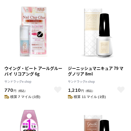
ウイング・ビート アールグルー
ジーニッシュマニキュア 79 マ
バイ リコアング 6g
グノリア 8ml
サンドラッグe-shop
サンドラッグe-shop
770
1,210
円
（税込）
円
（税込）
積算 7 マイル (1倍)
積算 11 マイル (1倍)