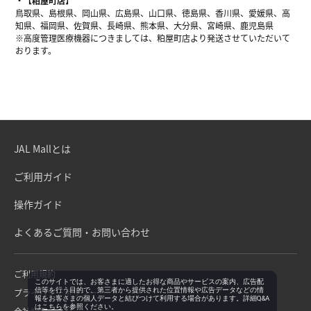
【粕屋町店】
鳥取県、島根県、岡山県、広島県、山口県、徳島県、香川県、愛媛県、高
知県、福岡県、佐賀県、長崎県、熊本県、大分県、宮崎県、鹿児島県
※高度管理医療機器につきましては、粕屋町店より発送させていただいて
おります。
JAL Mallとは
ご利用ガイド
操作ガイド
よくあるご質問・お問い合わせ
ご利用規約
このサイトでは、お客さまに適したお得な商品やサービスの案内、広告配
信等を行う目的で、第三者から提供された位置情報や広告データなどの情
プライバシーポリシー
報をお客さまの個人データと結びつけて利用する場合があります。詳細Q&A
は
こちら
を参照ください。