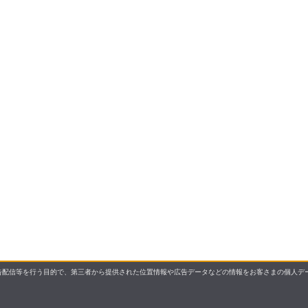
配信等を行う目的で、第三者から提供された位置情報や広告データなどの情報をお客さまの個人デー