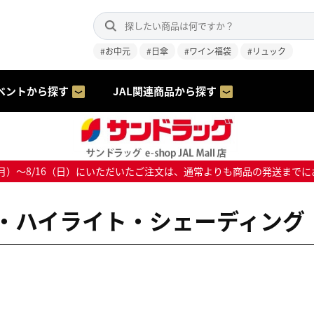
#お中元
#日傘
#ワイン福袋
#リュック
ベントから探す
JAL関連商品から探す
8/10（月）～8/16（日）にいただいたご注文は、通常よりも商品の発送
・ハイライト・シェーディング