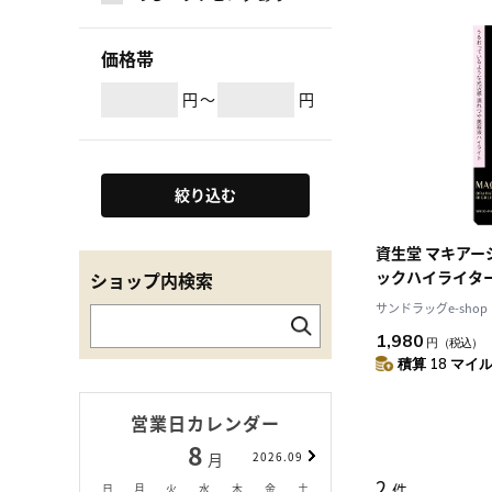
価格帯
円
～
円
絞り込む
資生堂 マキアー
ックハイライター
ショップ内検索
サンドラッグe-shop
1,980
円
（税込）
積算 18 マイル 
営業日カレンダー
8
9
月
2026.09
月
2
件
日
月
火
水
木
金
土
日
月
火
水