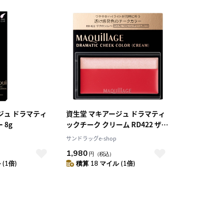
ジュ ドラマティ
資生堂 マキアージュ ドラマティ
 8g
ックチーク クリーム RD422 ザク
ロソルベ
サンドラッグe-shop
1,980
円
（税込）
(1倍)
積算 18 マイル (1倍)
10
2026.10
月
2026.11
木
金
土
日
月
火
水
木
金
土