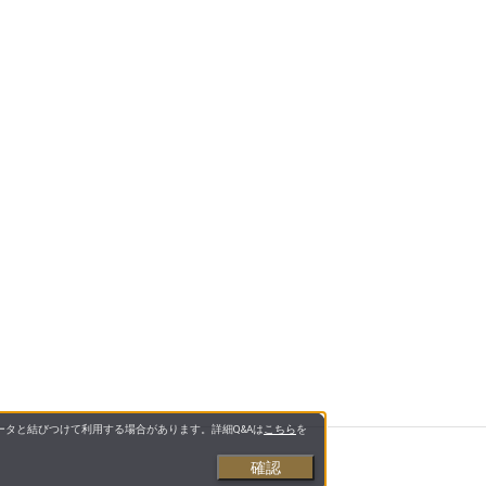
タと結びつけて利用する場合があります。詳細Q&Aは
こちら
を
確認