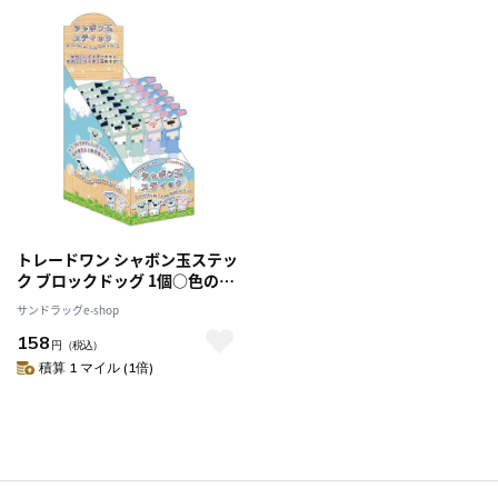
トレードワン シャボン玉ステッ
ク ブロックドッグ 1個○色の選
択不可
サンドラッグe-shop
158
円
（税込）
積算 1 マイル (1倍)