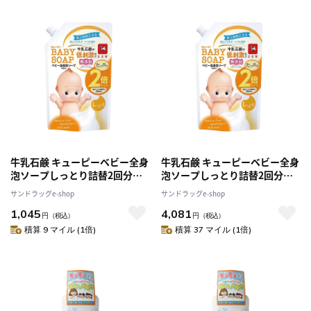
牛乳石鹸 キューピーベビー全身
牛乳石鹸 キューピーベビー全身
泡ソープしっとり詰替2回分
泡ソープしっとり詰替2回分
700ml
700ml [4個セット]
サンドラッグe-shop
サンドラッグe-shop
1,045
4,081
円
（税込）
円
（税込）
積算 9 マイル (1倍)
積算 37 マイル (1倍)