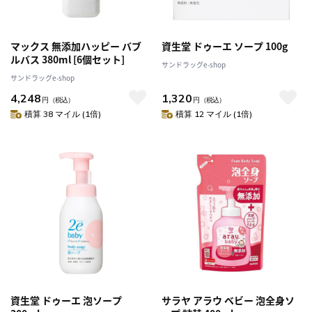
マックス 無添加ハッピー バブ
資生堂 ドゥーエ ソープ 100g
ルバス 380ml [6個セット]
サンドラッグe-shop
サンドラッグe-shop
4,248
1,320
円
（税込）
円
（税込）
積算 38 マイル (1倍)
積算 12 マイル (1倍)
資生堂 ドゥーエ 泡ソープ
サラヤ アラウ ベビー 泡全身ソ