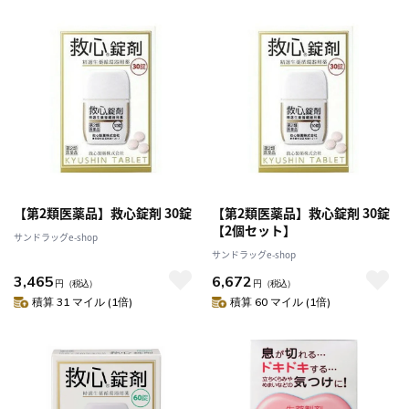
【第2類医薬品】救心錠剤 30錠
【第2類医薬品】救心錠剤 30錠
【2個セット】
サンドラッグe-shop
サンドラッグe-shop
3,465
6,672
円
（税込）
円
（税込）
積算 31 マイル (1倍)
積算 60 マイル (1倍)