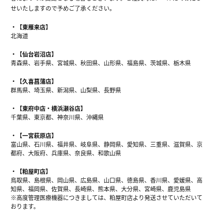
せいたしますので予めご了承ください。
【東雁来店】
北海道
【仙台岩沼店】
青森県、岩手県、宮城県、秋田県、山形県、福島県、茨城県、栃木県
【久喜菖蒲店】
群馬県、埼玉県、新潟県、山梨県、長野県
【東府中店・横浜瀬谷店】
千葉県、東京都、神奈川県、沖縄県
【一宮萩原店】
富山県、石川県、福井県、岐阜県、静岡県、愛知県、三重県、滋賀県、京
都府、大阪府、兵庫県、奈良県、和歌山県
【粕屋町店】
鳥取県、島根県、岡山県、広島県、山口県、徳島県、香川県、愛媛県、高
知県、福岡県、佐賀県、長崎県、熊本県、大分県、宮崎県、鹿児島県
※高度管理医療機器につきましては、粕屋町店より発送させていただいて
おります。