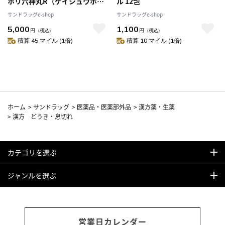
ホリ六神丸R（ケイシュウホリ
ル 12包
ロクシンガン） 108粒
サンドラッグe-shop
サンドラッグe-shop
5,000
1,100
円
（税込）
円
（税込）
積算 45 マイル (1倍)
積算 10 マイル (1倍)
ホーム
>
サンドラッグ
>
医薬品・医薬部外品
>
漢方薬・生薬
>
漢方 どうき・息切れ
カテゴリを選ぶ
ジャンルを選ぶ
営業日カレンダー