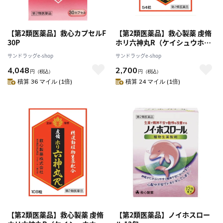
【第2類医薬品】救心カプセルF
【第2類医薬品】救心製薬 虔脩
30P
ホリ六神丸R（ケイシュウホリ
ロクシンガン） 54粒
サンドラッグe-shop
サンドラッグe-shop
4,048
2,700
円
（税込）
円
（税込）
積算 36 マイル (1倍)
積算 24 マイル (1倍)
【第2類医薬品】救心製薬 虔脩
【第2類医薬品】ノイホスロー