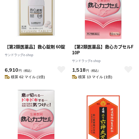
【第2類医薬品】救心錠剤 60錠
【第2類医薬品】救心カプセルF
10P
サンドラッグe-shop
サンドラッグe-shop
6,910
1,518
円
（税込）
円
（税込）
積算 62 マイル (1倍)
積算 13 マイル (1倍)