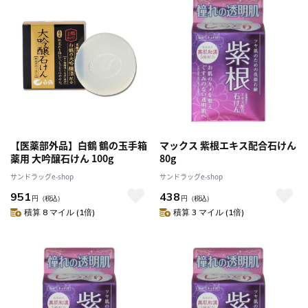
【医薬部外品】白鶴 鶴の玉手箱
マックス 紫根エキス配合石けん
薬用 大吟醸石けん 100g
80g
サンドラッグe-shop
サンドラッグe-shop
951
438
円
（税込）
円
（税込）
積算 8 マイル (1倍)
積算 3 マイル (1倍)