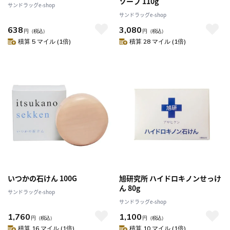
ソープ 110g
サンドラッグe-shop
サンドラッグe-shop
638
3,080
円
（税込）
円
（税込）
積算 5 マイル (1倍)
積算 28 マイル (1倍)
いつかの石けん 100G
旭研究所 ハイドロキノンせっけ
ん 80g
サンドラッグe-shop
サンドラッグe-shop
1,760
1,100
円
（税込）
円
（税込）
積算 16 マイル (1倍)
積算 10 マイル (1倍)