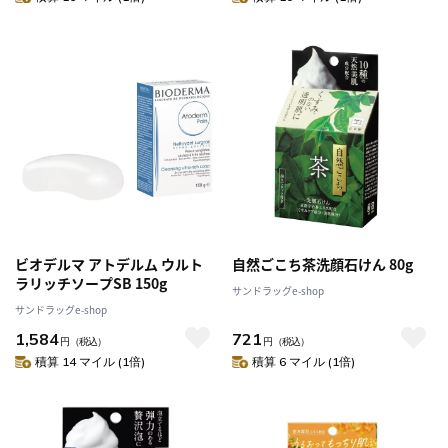
ビオデルマ アトデルム ウルト
自然ごこち茶洗顔石けん 80g
ラリッチソープSB 150g
サンドラッグe-shop
サンドラッグe-shop
1,584
721
円
（税込）
円
（税込）
積算 14 マイル (1倍)
積算 6 マイル (1倍)