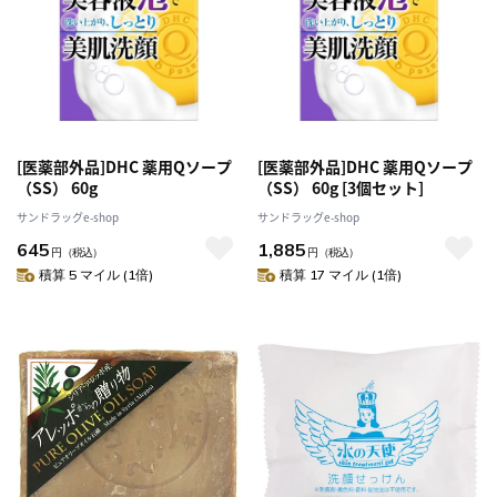
[医薬部外品]DHC 薬用Qソープ
[医薬部外品]DHC 薬用Qソープ
（SS） 60g
（SS） 60g [3個セット]
サンドラッグe-shop
サンドラッグe-shop
645
1,885
円
（税込）
円
（税込）
積算 5 マイル (1倍)
積算 17 マイル (1倍)