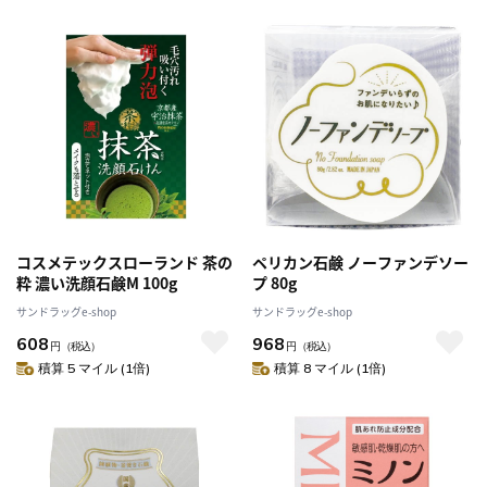
コスメテックスローランド 茶の
ペリカン石鹸 ノーファンデソー
粋 濃い洗顔石鹸M 100g
プ 80g
サンドラッグe-shop
サンドラッグe-shop
608
968
円
（税込）
円
（税込）
積算 5 マイル (1倍)
積算 8 マイル (1倍)