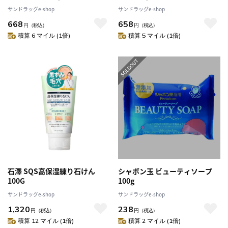
サンドラッグe-shop
サンドラッグe-shop
668
658
円
（税込）
円
（税込）
積算 6 マイル (1倍)
積算 5 マイル (1倍)
石澤 SQS高保湿練り石けん
シャボン玉 ビューティソープ
100G
100g
サンドラッグe-shop
サンドラッグe-shop
1,320
238
円
（税込）
円
（税込）
積算 12 マイル (1倍)
積算 2 マイル (1倍)