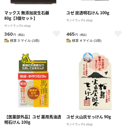
マックス 無添加炭生石鹸
ユゼ 炭透明石けん 100g
80g【3個セット】
サンドラッグe-shop
サンドラッグe-shop
360
465
円
（税込）
円
（税込）
積算 3 マイル (1倍)
積算 4 マイル (1倍)
【医薬部外品】ユゼ 薬用馬油透
ユゼ 火山灰せっけん 90g
明石けん 100g
サンドラッグe-shop