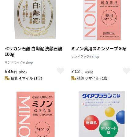
ペリカン石鹸 白陶泥 洗顔石鹸
ミノン薬用スキンソープ 80g
100g
サンドラッグe-shop
サンドラッグe-shop
545
712
円
（税込）
円
（税込）
積算 4 マイル (1倍)
積算 6 マイル (1倍)