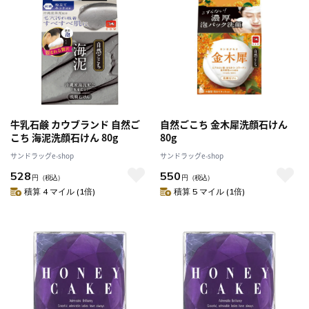
牛乳石鹸 カウブランド 自然ご
自然ごこち 金木犀洗顔石けん
こち 海泥洗顔石けん 80g
80g
サンドラッグe-shop
サンドラッグe-shop
528
550
円
（税込）
円
（税込）
積算 4 マイル (1倍)
積算 5 マイル (1倍)