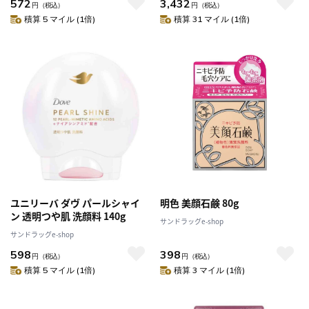
572
3,432
円
（税込）
円
（税込）
積算 5 マイル (1倍)
積算 31 マイル (1倍)
ユニリーバ ダヴ パールシャイ
明色 美顔石鹸 80g
ン 透明つや肌 洗顔料 140g
サンドラッグe-shop
サンドラッグe-shop
598
398
円
（税込）
円
（税込）
積算 5 マイル (1倍)
積算 3 マイル (1倍)