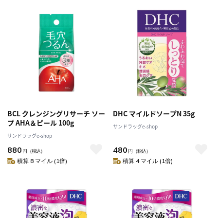
BCL クレンジングリサーチ ソー
DHC マイルドソープN 35g
プ AHA＆ピール 100g
サンドラッグe-shop
サンドラッグe-shop
880
480
円
（税込）
円
（税込）
積算 8 マイル (1倍)
積算 4 マイル (1倍)