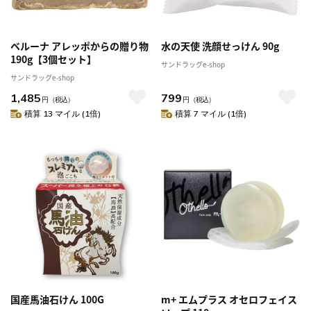
ベルーナ アレッポからの贈り物
水の天使 洗顔せっけん 90g
190g【3個セット】
サンドラッグe-shop
サンドラッグe-shop
1,485
799
円
（税込）
円
（税込）
積算 13 マイル (1倍)
積算 7 マイル (1倍)
国産馬油石けん 100G
m+ エムプラス オセロフェイス