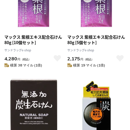
マックス 紫根エキス配合石けん
マックス 紫根エキス配合石けん
80g [10個セット]
80g [5個セット]
サンドラッグe-shop
サンドラッグe-shop
4,280
2,175
円
（税込）
円
（税込）
積算 38 マイル (1倍)
積算 19 マイル (1倍)