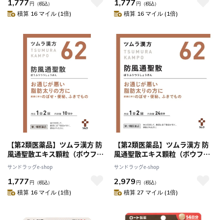
1,777
1,777
円
（税込）
円
（税込）
積算 16 マイル (1倍)
積算 16 マイル (1倍)
【第2類医薬品】ツムラ漢方 防
【第2類医薬品】ツムラ漢方 防
風通聖散エキス顆粒（ボウフウ
風通聖散エキス顆粒（ボウフウ
ツウショウサン） 20包 【セル
ツウショウサン） 48包 【セル
サンドラッグe-shop
サンドラッグe-shop
フメディケーション税制対象】
フメディケーション税制対象】
1,777
2,979
円
（税込）
円
（税込）
積算 16 マイル (1倍)
積算 27 マイル (1倍)