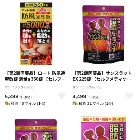
【第2類医薬品】ロート 防風通
【第2類医薬品】サンスラット
聖散錠 満量a 360錠 【セルフメ
EX 225錠 【セルフメディケー
ディケーション税制対象】
ション税制対象】
サンドラッグe-shop
サンドラッグe-shop
5,388
3,498
円
（税込）
円
（税込）
積算 48 マイル (1倍)
積算 31 マイル (1倍)