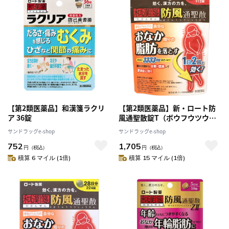
【第2類医薬品】和漢箋ラクリ
【第2類医薬品】新・ロート防
ア 36錠
風通聖散錠T（ボウフウツウシ
ョウサン） 112錠 【セルフメデ
サンドラッグe-shop
サンドラッグe-shop
ィケーション税制対象】
752
1,705
円
（税込）
円
（税込）
積算 6 マイル (1倍)
積算 15 マイル (1倍)