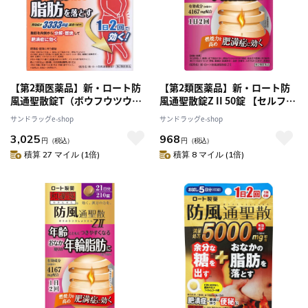
【第2類医薬品】新・ロート防
【第2類医薬品】新・ロート防
風通聖散錠T（ボウフウツウシ
風通聖散錠Z II 50錠 【セルフメ
ョウサン） 224錠 【セルフメデ
ディケーション税制対象】
サンドラッグe-shop
サンドラッグe-shop
ィケーション税制対象】
3,025
968
円
（税込）
円
（税込）
積算 27 マイル (1倍)
積算 8 マイル (1倍)