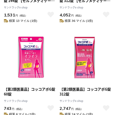
錠 144錠 【セルフメディケーシ
錠 312錠 【セルフメディケーシ
ョン税制対象】
ョン税制対象】
サンドラッグe-shop
サンドラッグe-shop
1,531
4,052
円
（税込）
円
（税込）
積算 13 マイル (1倍)
積算 36 マイル (1倍)
【第2類医薬品】コッコアポG錠
【第2類医薬品】コッコアポG錠
60錠
312錠
サンドラッグe-shop
サンドラッグe-shop
743
2,747
円
（税込）
円
（税込）
積算 6 マイル (1倍)
積算 24 マイル (1倍)