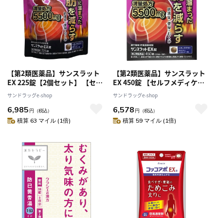
【第2類医薬品】サンスラット
【第2類医薬品】サンスラット
EX 225錠【2個セット】 【セル
EX 450錠 【セルフメディケー
フメディケーション税制対象】
ション税制対象】
サンドラッグe-shop
サンドラッグe-shop
6,985
6,578
円
（税込）
円
（税込）
積算 63 マイル (1倍)
積算 59 マイル (1倍)