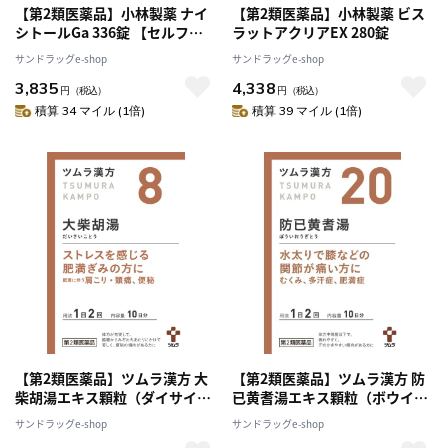
【第2類医薬品】小林製薬 ナイ
【第2類医薬品】小林製薬 ビス
シトールGa 336錠 【セルフメ
ラットアクリアEX 280錠
ディケーション税制対象】
サンドラッグe-shop
サンドラッグe-shop
3,835
4,338
円
（税込）
円
（税込）
積算 34 マイル (1倍)
積算 39 マイル (1倍)
【第2類医薬品】ツムラ漢方 大
【第2類医薬品】ツムラ漢方 防
柴胡湯エキス顆粒（ダイサイコ
已黄耆湯エキス顆粒（ボウイオ
トウ） 20包
ウギトウ） 20包
サンドラッグe-shop
サンドラッグe-shop