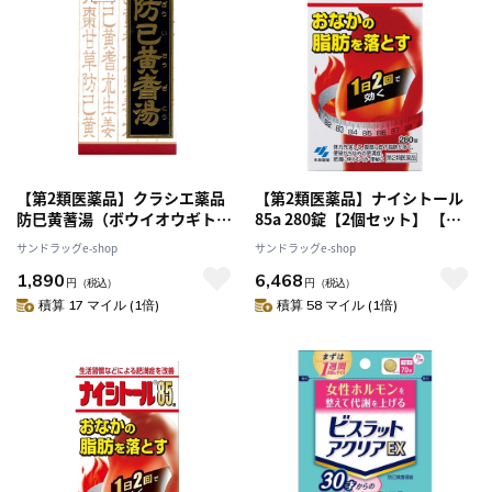
【第2類医薬品】クラシエ薬品
【第2類医薬品】ナイシトール
防巳黄蓍湯（ボウイオウギト
85a 280錠【2個セット】 【セ
ウ） 180錠
ルフメディケーション税制対
サンドラッグe-shop
サンドラッグe-shop
象】
1,890
6,468
円
（税込）
円
（税込）
積算 17 マイル (1倍)
積算 58 マイル (1倍)