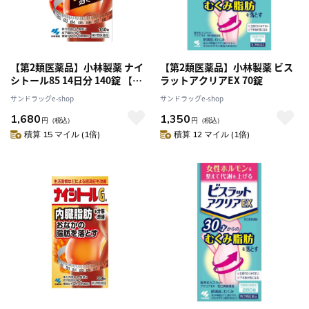
【第2類医薬品】小林製薬 ナイ
【第2類医薬品】小林製薬 ビス
シトール85 14日分 140錠 【セ
ラットアクリアEX 70錠
ルフメディケーション税制対
サンドラッグe-shop
サンドラッグe-shop
象】
1,680
1,350
円
（税込）
円
（税込）
積算 15 マイル (1倍)
積算 12 マイル (1倍)