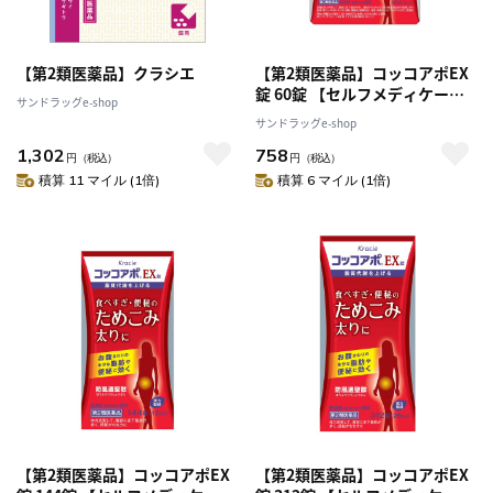
【第2類医薬品】クラシエ
【第2類医薬品】コッコアポEX
錠 60錠 【セルフメディケーシ
サンドラッグe-shop
ョン税制対象】
サンドラッグe-shop
1,302
758
円
（税込）
円
（税込）
積算 11 マイル (1倍)
積算 6 マイル (1倍)
【第2類医薬品】コッコアポEX
【第2類医薬品】コッコアポEX