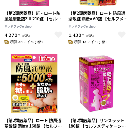
【第2類医薬品】新・ロート防
【第2類医薬品】ロート 防風通
風通聖散錠Z II 210錠 【セルフ
聖散錠 満量a 60錠 【セルフメデ
メディケーション税制対象】
ィケーション税制対象】
サンドラッグe-shop
サンドラッグe-shop
4,270
1,430
円
（税込）
円
（税込）
積算 38 マイル (1倍)
積算 13 マイル (1倍)
【第2類医薬品】ロート 防風通
【第2類医薬品】サンスラット
聖散錠 満量a 168錠 【セルフメ
180錠 【セルフメディケーショ
ディケーション税制対象】
ン税制対象】