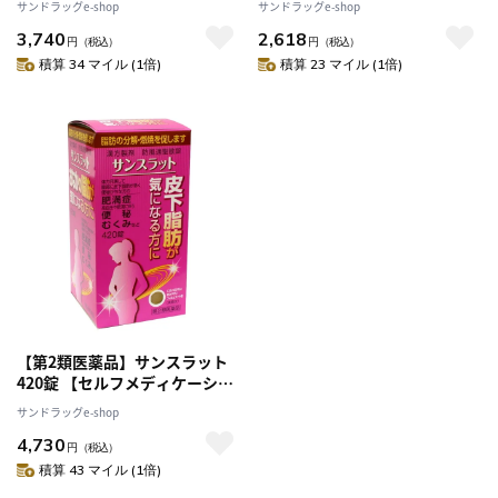
サンドラッグe-shop
サンドラッグe-shop
3,740
2,618
円
（税込）
円
（税込）
積算 34 マイル (1倍)
積算 23 マイル (1倍)
【第2類医薬品】サンスラット
420錠 【セルフメディケーショ
ン税制対象】
サンドラッグe-shop
4,730
円
（税込）
積算 43 マイル (1倍)