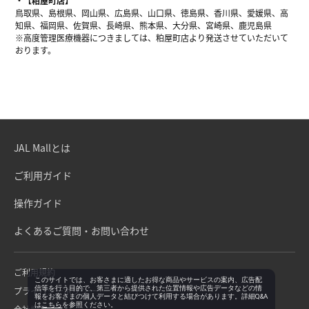
【粕屋町店】
鳥取県、島根県、岡山県、広島県、山口県、徳島県、香川県、愛媛県、高
知県、福岡県、佐賀県、長崎県、熊本県、大分県、宮崎県、鹿児島県
※高度管理医療機器につきましては、粕屋町店より発送させていただいて
おります。
JAL Mallとは
ご利用ガイド
操作ガイド
よくあるご質問・お問い合わせ
ご利用規約
このサイトでは、お客さまに適したお得な商品やサービスの案内、広告配
信等を行う目的で、第三者から提供された位置情報や広告データなどの情
プライバシーポリシー
報をお客さまの個人データと結びつけて利用する場合があります。詳細Q&A
は
こちら
を参照ください。