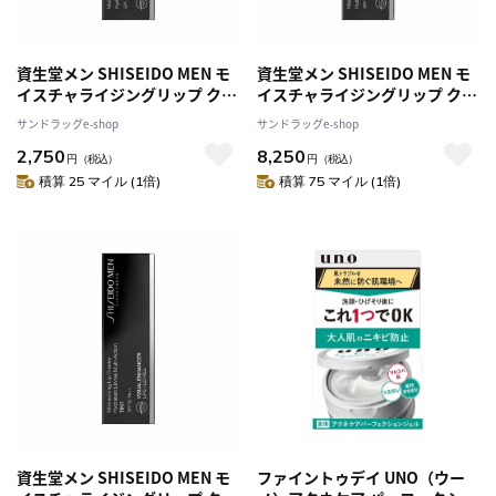
資生堂メン SHISEIDO MEN モ
資生堂メン SHISEIDO MEN モ
イスチャライジングリップ クリ
イスチャライジングリップ クリ
エイター 2g
エイター 2g【3個セット】
サンドラッグe-shop
サンドラッグe-shop
2,750
8,250
円
（税込）
円
（税込）
積算 25 マイル (1倍)
積算 75 マイル (1倍)
資生堂メン SHISEIDO MEN モ
ファイントゥデイ UNO（ウー