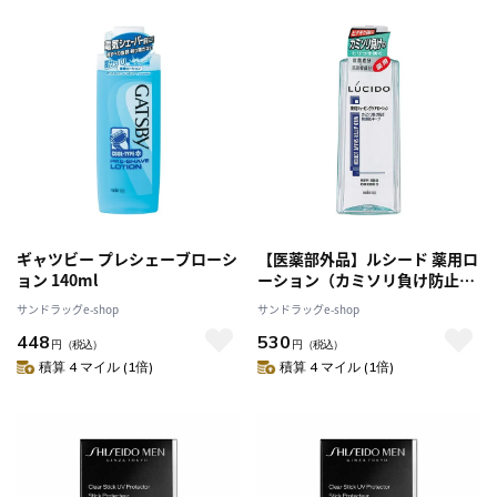
ギャツビー プレシェーブローシ
【医薬部外品】ルシード 薬用ロ
ョン 140ml
ーション（カミソリ負け防止）
140ml
サンドラッグe-shop
サンドラッグe-shop
448
530
円
（税込）
円
（税込）
積算 4 マイル (1倍)
積算 4 マイル (1倍)