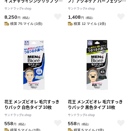
イスチャライジングリップ クリ
ノ）アクネケア パーフェクショ
エイター ティント 2g【3個セッ
ンジェル 90g
サンドラッグe-shop
サンドラッグe-shop
ト】
8,250
1,408
円
（税込）
円
（税込）
積算 75 マイル (1倍)
積算 12 マイル (1倍)
花王 メンズビオレ 毛穴すっき
花王 メンズビオレ 毛穴すっき
りパック 白色タイプ 10枚
りパック 黒色タイプ 10枚
サンドラッグe-shop
サンドラッグe-shop
558
558
円
（税込）
円
（税込）
積算 5 マイル (1倍)
積算 5 マイル (1倍)