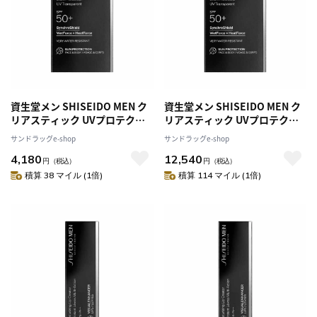
資生堂メン SHISEIDO MEN ク
資生堂メン SHISEIDO MEN ク
リアスティック UVプロテクタ-
リアスティック UVプロテク
20g
タ‐ 20g【3個セット】
サンドラッグe-shop
サンドラッグe-shop
4,180
12,540
円
（税込）
円
（税込）
積算 38 マイル (1倍)
積算 114 マイル (1倍)