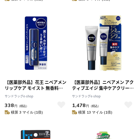
【医薬部外品】花王 ニベアメン
【医薬部外品】ニベアメン アク
リップケア モイスト 無香料
ティブエイジ 集中ケアクリーム
3.5g
20g
サンドラッグe-shop
サンドラッグe-shop
338
1,478
円
（税込）
円
（税込）
積算 3 マイル (1倍)
積算 13 マイル (1倍)