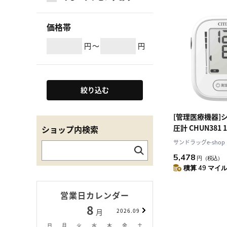
価格帯
円
～
円
絞り込む
[管理医療機器]
圧計 CHUN381 
ショップ内検索
サンドラッグe-shop
5,478
円
（税込）
積算 49 マイル 
営業日カレンダー
8
9
月
2026.09
月
日
月
火
水
木
金
土
日
月
火
水