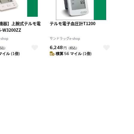
機器】上腕式テルモ電
テルモ電子血圧計T1200
-W3200ZZ
shop
サンドラッグe-shop
6,248
税込）
円
（税込）
マイル (1倍)
積算 56 マイル (1倍)