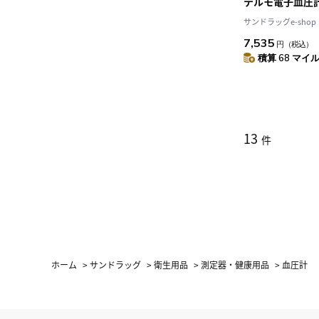
テルモ電子血圧計T
サンドラッグe-shop
7,535
円
（税込）
積算 68 マイル 
13
件
ホーム
>
サンドラッグ
>
衛生用品
>
測定器・健康用品
>
血圧計