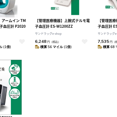
アームイン TM
【管理医療機器】上腕式テルモ電
【管理医療
子血圧計 P2020
子血圧計 ES-W1200ZZ
子血圧計 ES
サンドラッグe-shop
サンドラッグe-
6,248
7,535
）
円
（税込）
円
（
 (1倍)
積算 56 マイル (1倍)
積算 68 