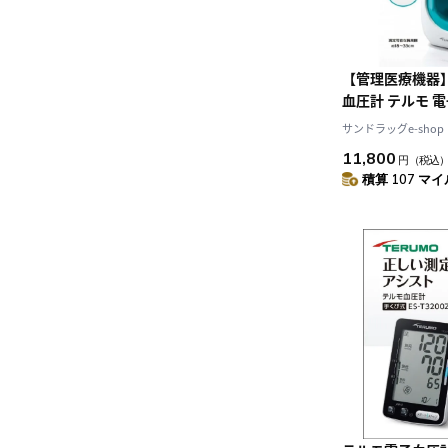
【管理医療機器】
血圧計 テルモ 電
サンドラッグe-shop
11,800
円
（税込
積算 107 マイル