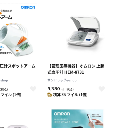
積算マイル率（高い
順）
人気順
レビュー件数（多い
順）
レビュー評価（高い
順）
価格（安い順）
価格（高い順）
血圧計スポットアーム
【管理医療機器】オムロン 上腕
式血圧計 HEM-8731
shop
サンドラッグe-shop
9,380
（税込）
円
（税込）
 マイル (1倍)
積算 85 マイル (1倍)