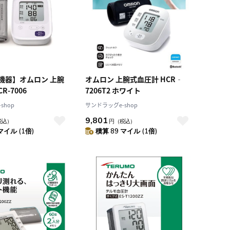
機器】オムロン 上腕
オムロン 上腕式血圧計 HCR‐
R-7006
7206T2 ホワイト
shop
サンドラッグe-shop
9,801
税込）
円
（税込）
マイル (1倍)
積算 89 マイル (1倍)