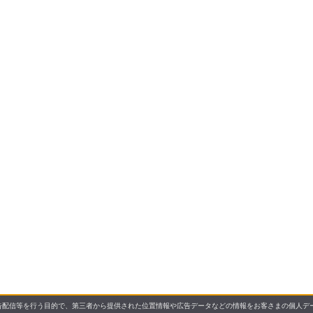
配信等を行う目的で、第三者から提供された位置情報や広告データなどの情報をお客さまの個人デー