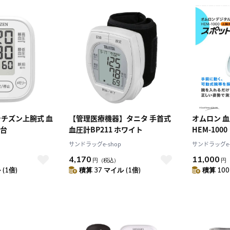
シチズン上腕式 血
【管理医療機器】タニタ 手首式
オムロン 
1台
血圧計BP211 ホワイト
HEM-1000
サンドラッグe-shop
サンドラッグe-
4,170
11,000
円
（税込）
円
(1倍)
積算 37 マイル (1倍)
積算 100
10
2026.10
月
2026.11
木
金
土
日
月
火
水
木
金
土