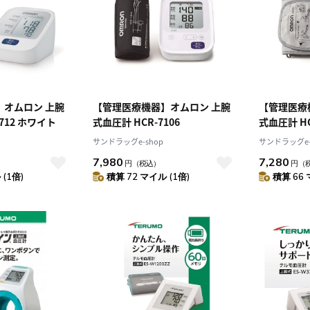
4
5
1
2
3
0
11
12
4
5
6
7
8
9
10
7
18
19
11
12
13
14
15
16
17
4
25
26
18
19
20
21
22
23
24
25
26
27
28
29
30
31
】オムロン 上腕
【管理医療機器】オムロン 上腕
【管理医療
712 ホワイト
式血圧計 HCR-7106
式血圧計 HC
サンドラッグe-shop
サンドラッグe-
7,980
7,280
円
（税込）
円
（
(1倍)
積算 72 マイル (1倍)
積算 66 