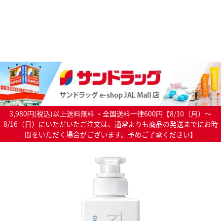
3,980円(税込)以上送料無料 ・全国送料一律600円【8/10（月）～
8/16（日）にいただいたご注文は、通常よりも商品の発送までにお時
間をいただく場合がございます。予めご了承ください】