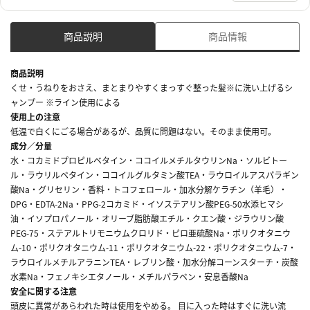
商品説明
商品情報
商品説明
くせ・うねりをおさえ、まとまりやすくまっすぐ整った髪※に洗い上げるシ
ャンプー ※ライン使用による
使用上の注意
低温で白くにごる場合があるが、品質に問題はない。そのまま使用可。
成分／分量
水・コカミドプロピルベタイン・ココイルメチルタウリンNa・ソルビトー
ル・ラウリルベタイン・ココイルグルタミン酸TEA・ラウロイルアスパラギン
酸Na・グリセリン・香料・トコフェロール・加水分解ケラチン（羊毛）・
DPG・EDTA-2Na・PPG-2コカミド・イソステアリン酸PEG-50水添ヒマシ
油・イソプロパノール・オリーブ脂肪酸エチル・クエン酸・ジラウリン酸
PEG-75・ステアルトリモニウムクロリド・ピロ亜硫酸Na・ポリクオタニウ
ム-10・ポリクオタニウム-11・ポリクオタニウム-22・ポリクオタニウム-7・
ラウロイルメチルアラニンTEA・レブリン酸・加水分解コーンスターチ・炭酸
水素Na・フェノキシエタノール・メチルパラベン・安息香酸Na
安全に関する注意
頭皮に異常があらわれた時は使用をやめる。 目に入った時はすぐに洗い流