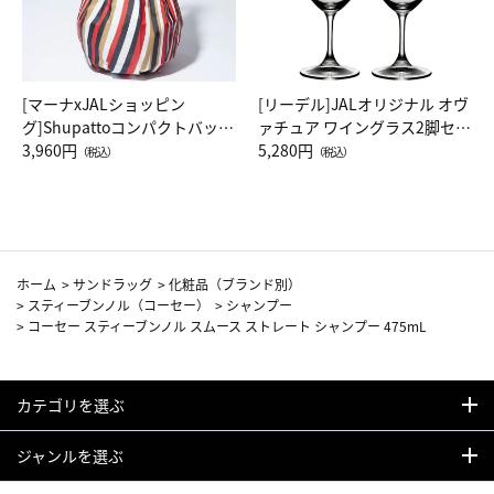
[マーナxJALショッピン
[リーデル]JALオリジナル オヴ
グ]Shupattoコンパクトバッグ
ァチュア ワイングラス2脚セッ
Drop JAL客室乗務員（LC）ス
3,960円
ト（レッドワイン）
5,280円
（税込）
（税込）
カーフ柄
ホーム
>
サンドラッグ
>
化粧品（ブランド別）
>
スティーブンノル（コーセー）
>
シャンプー
>
コーセー スティーブンノル スムース ストレート シャンプー 475mL
カテゴリを選ぶ
ジャンルを選ぶ