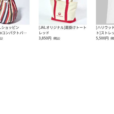
ALショッピン
[JALオリジナル]肩掛けトート
[ハリウッ
attoコンパクトバッ
レッド
ト]ストレ
JAL客室乗務員
3,850円
ーネック別
5,500円
込）
（税込）
（税
カーフ柄