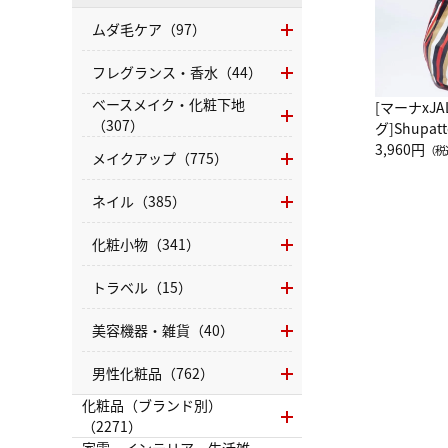
ムダ毛ケア（97）
フレグランス・香水（44）
ベースメイク・化粧下地
[マーナxJ
（307）
グ]Shup
グ Drop 
3,960円
（税
メイクアップ（775）
（LC）ス
ネイル（385）
化粧小物（341）
トラベル（15）
美容機器・雑貨（40）
男性化粧品（762）
化粧品（ブランド別）
（2271）