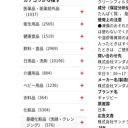
クリーンフィル
成分（保証分析
医薬品・医薬部外品
たんぱく質: 、 脂質
（1937）
使用上の注意
衛生用品（2565）
●凍傷のおそれ
は使わないでく
健康食品（1519）
や湿疹等異常の
入ったときはす
飲料・食品（2969）
たときは ご使
問い合わせ先
日用品・洗剤（10106）
株式会社マンダ
フリーダイヤル01
介護用品（884）
平日 9：30～
メーカー名(製造
ベビー用品（1236）
株式会社マンダ
ブランド名
衣料品（364）
ギャツビー
原産国
日本
化粧品（5304）
広告文責
基礎化粧品（洗顔・クレン
株式会社サンドラッグ
ジング）（576）
JAN