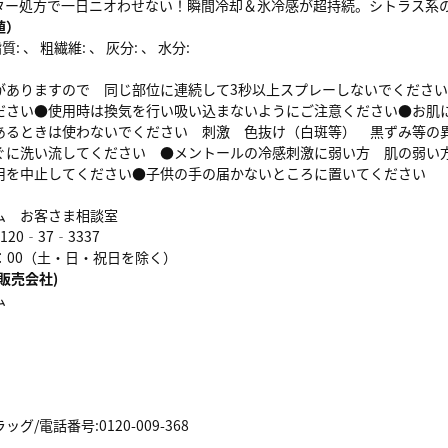
ター処方で一日ニオわせない！瞬間冷却＆氷冷感が超持続。シトラス系
値）
: 、 粗繊維: 、 灰分: 、 水分:
がありますので 同じ部位に連続して3秒以上スプレーしないでくださ
ださい●使用時は換気を行い吸い込まないようにご注意ください●お肌
あるときは使わないでください 刺激 色抜け（白斑等） 黒ずみ等の
ぐに洗い流してください ●メントールの冷感刺激に弱い方 肌の弱い
用を中止してください●子供の手の届かないところに置いてください
ム お客さま相談室
20‐37‐3337
17：00（土・日・祝日を除く）
販売会社)
ム
/電話番号:0120-009-368