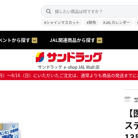
#シャインマスカット
#財布
#JALカレンダー
ベントから探す
JAL関連商品から探す
8/10（月）～8/16（日）にいただいたご注文は、通常よりも商品の発送
サ
【
ス
13