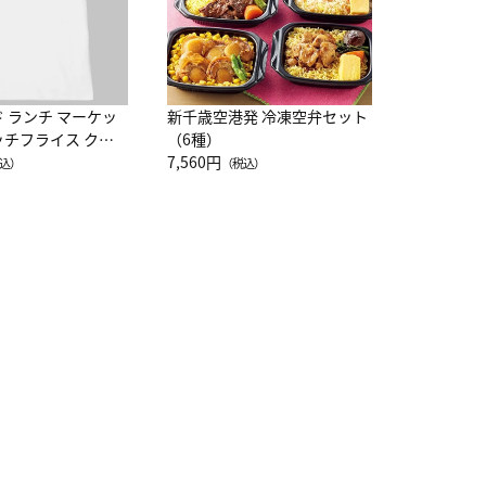
ド ランチ マーケッ
新千歳空港発 冷凍空弁セット
ッチフライス クル
（6種）
注半袖Ｔシャツ
7,560円
込）
（税込）