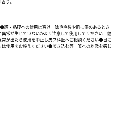
の香り。
い●顔・粘膜への使用は避け 除毛直後や肌に傷のあるとき
に異常が生じていないかよく注意して使用してください 傷
異常が出たら使用を中止し皮フ科医へご相談ください●目に
方は使用をお控えください●咳き込む等 喉への刺激を感じ