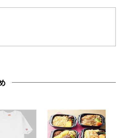
め
JAL特製
レー 200
10,800円
（