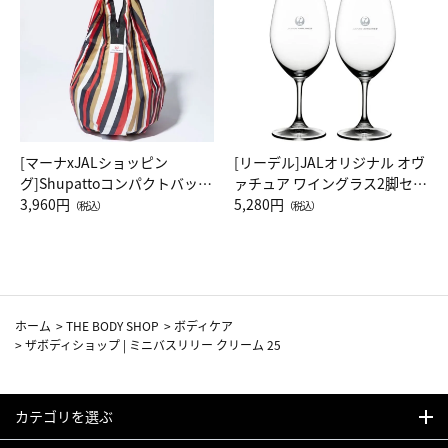
[マーナxJALショッピン
[リーデル]JALオリジナル オヴ
グ]Shupattoコンパクトバッグ
ァチュア ワイングラス2脚セッ
Drop JAL客室乗務員（LC）ス
3,960円
ト（レッドワイン）
5,280円
（税込）
（税込）
カーフ柄
ホーム
>
THE BODY SHOP
>
ボディケア
>
ザボディショップ | ミニバスリリー クリーム 25
カテゴリを選ぶ