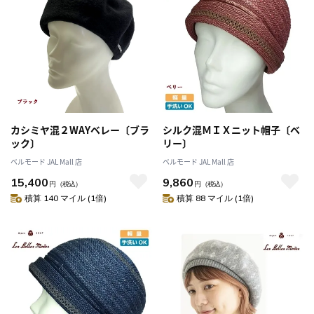
カシミヤ混２WAYベレー〔ブラ
シルク混ＭＩＸニット帽子〔ベ
ック〕
リー〕
ベルモード JAL Mall 店
ベルモード JAL Mall 店
15,400
9,860
円
（税込）
円
（税込）
積算 140 マイル (1倍)
積算 88 マイル (1倍)