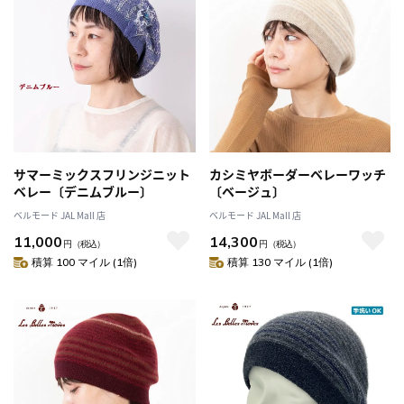
サマーミックスフリンジニット
カシミヤボーダーベレーワッチ
ベレー〔デニムブルー〕
〔ベージュ〕
ベルモード JAL Mall 店
ベルモード JAL Mall 店
11,000
14,300
円
（税込）
円
（税込）
積算 100 マイル (1倍)
積算 130 マイル (1倍)