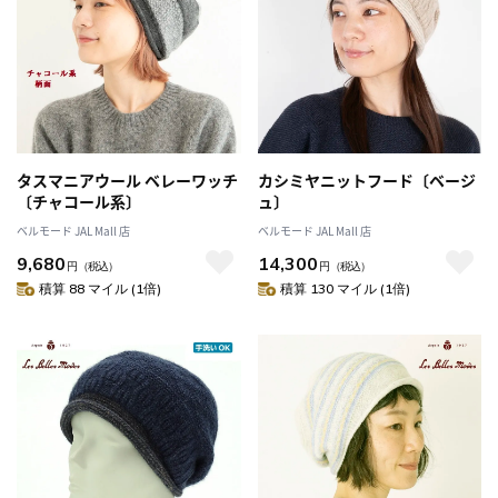
タスマニアウール ベレーワッチ
カシミヤニットフード〔ベージ
〔チャコール系〕
ュ〕
ベルモード JAL Mall 店
ベルモード JAL Mall 店
9,680
14,300
円
（税込）
円
（税込）
積算 88 マイル (1倍)
積算 130 マイル (1倍)