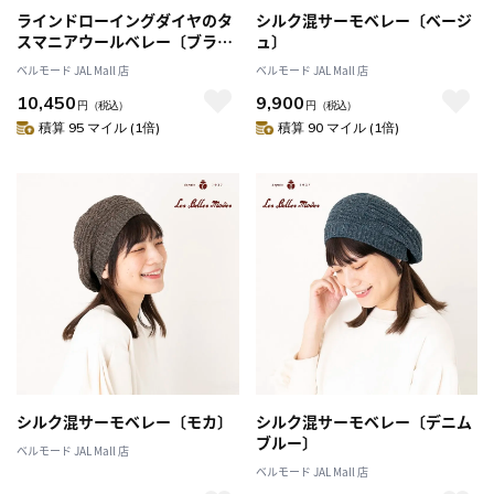
ラインドローイングダイヤのタ
シルク混サーモベレー〔ベージ
スマニアウールベレー〔ブラッ
ュ〕
ク〕
ベルモード JAL Mall 店
ベルモード JAL Mall 店
10,450
9,900
円
（税込）
円
（税込）
積算 95 マイル (1倍)
積算 90 マイル (1倍)
シルク混サーモベレー〔モカ〕
シルク混サーモベレー〔デニム
ブルー〕
ベルモード JAL Mall 店
ベルモード JAL Mall 店