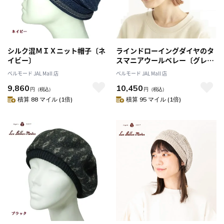
シルク混ＭＩＸニット帽子〔ネ
ラインドローイングダイヤのタ
イビー〕
スマニアウールベレー〔グレ
ー〕
ベルモード JAL Mall 店
ベルモード JAL Mall 店
9,860
10,450
円
（税込）
円
（税込）
積算 88 マイル (1倍)
積算 95 マイル (1倍)