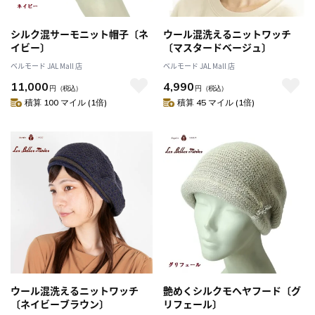
シルク混サーモニット帽子〔ネ
ウール混洗えるニットワッチ
イビー〕
〔マスタードベージュ〕
ベルモード JAL Mall 店
ベルモード JAL Mall 店
11,000
4,990
円
（税込）
円
（税込）
積算 100 マイル (1倍)
積算 45 マイル (1倍)
ウール混洗えるニットワッチ
艶めくシルクモヘヤフード〔グ
〔ネイビーブラウン〕
リフェール〕