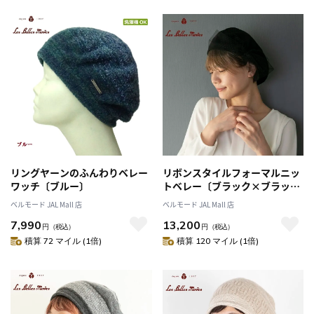
リングヤーンのふんわりベレー
リボンスタイルフォーマルニッ
ワッチ〔ブルー〕
トベレー〔ブラック×ブラック
ラメ〕
ベルモード JAL Mall 店
ベルモード JAL Mall 店
7,990
13,200
円
（税込）
円
（税込）
積算 72 マイル (1倍)
積算 120 マイル (1倍)