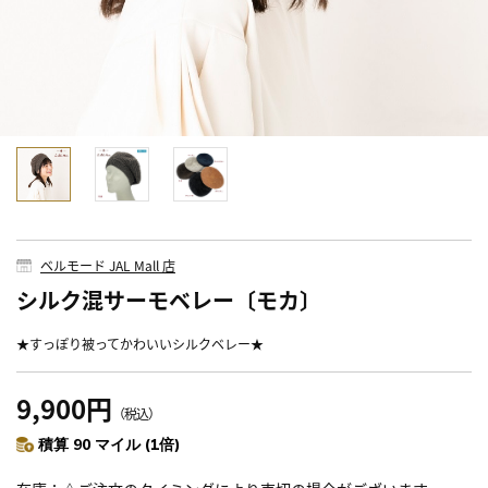
ベルモード JAL Mall 店
シルク混サーモベレー〔モカ〕
★すっぽり被ってかわいいシルクベレー★
9,900円
（税込）
積算 90 マイル (1倍)