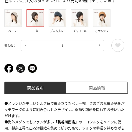
在庫
△ご注文のタイミングにより売切の場合がございます
ベージュ
モカ
デニムブルー
チャコール
オランジュ
購入数：
商品説明
商品情報
●メランジが美しいシルク糸で編み立てたベレー帽。さまざまな編み柄をパ
ッチワークのように組み合わせたデザイン。季節や場所を問わずお使いいた
だけます。
●海外メゾンでもファンが多い
「長谷川商店」
のエコシルクをメインに使
用。製糸工程で出る短繊維を集めて紡いだ糸で、シルクの特長を持ちながら