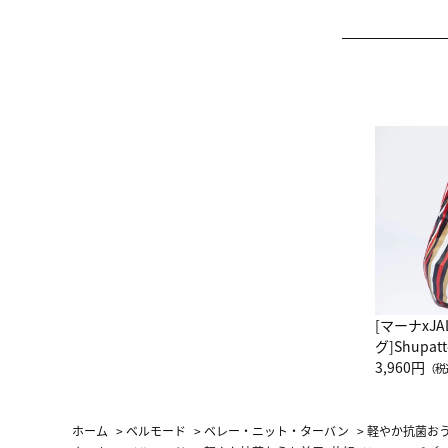
[マーナxJ
グ]Shup
グ Drop 
3,960円
（税
（LC）ス
ホーム
>
ベルモード
>
ベレー・ニット・ターバン
>
軽やか抗菌お