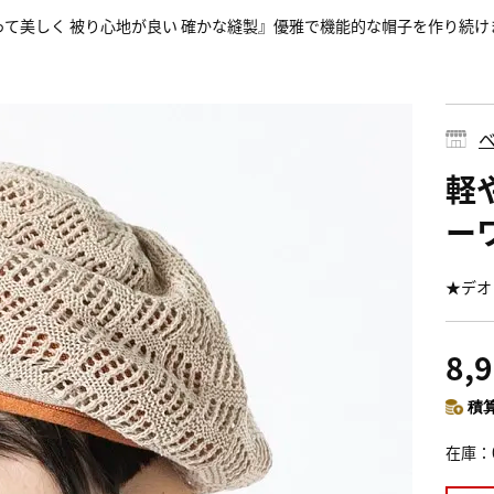
って美しく 被り心地が良い 確かな縫製』優雅で機能的な帽子を作り続け
ベ
軽
ー
★デオ
8,
積算
在庫