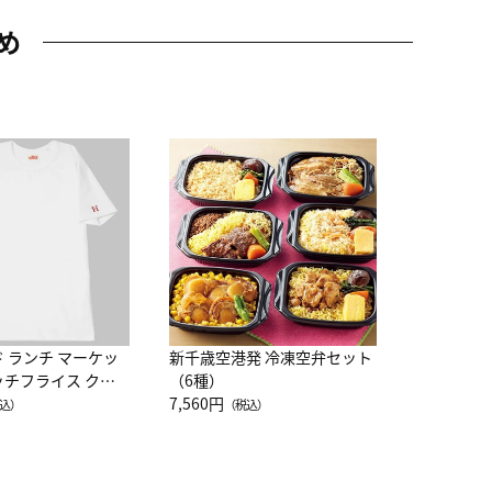
め
JAL特製
レー 200
10,800円
（
ド ランチ マーケッ
新千歳空港発 冷凍空弁セット
ッチフライス クル
（6種）
注半袖Ｔシャツ
7,560円
込）
（税込）