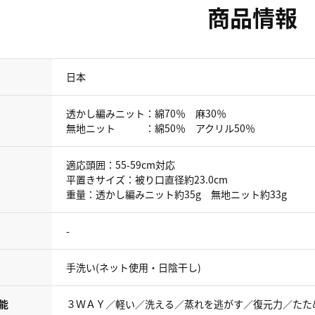
商品情報
日本
透かし編みニット：綿70％ 麻30％
無地ニット ：綿50％ アクリル50％
適応頭囲：55-59cm対応
平置きサイズ：被り口直径約23.0cm
重量：透かし編みニット約35g 無地ニット約33g
-
手洗い(ネット使用・日陰干し)
能
３ＷＡＹ／軽い／洗える／蒸れを逃がす／復元力／たた