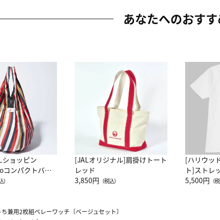
あなたへのおすす
ALショッピン
[JALオリジナル]肩掛けトート
[ハリウッ
attoコンパクトバッ
レッド
ト]ストレ
JAL客室乗務員
3,850円
ーネック別
5,500円
込）
（税込）
（税
カーフ柄
うち兼用2枚組ベレーワッチ〔ベージュセット〕