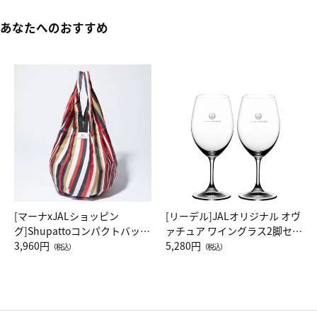
あなたへのおすすめ
[マーナxJALショッピン
[リーデル]JALオリジナル オヴ
グ]Shupattoコンパクトバッグ
ァチュア ワイングラス2脚セッ
Drop JAL客室乗務員（LC）ス
3,960円
ト（レッドワイン）
5,280円
（税込）
（税込）
カーフ柄