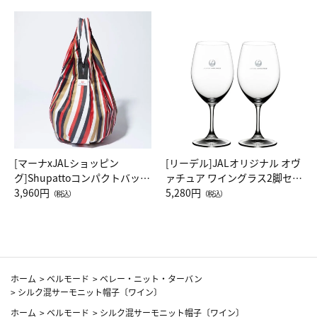
[マーナxJALショッピン
[リーデル]JALオリジナル オヴ
グ]Shupattoコンパクトバッグ
ァチュア ワイングラス2脚セッ
Drop JAL客室乗務員（LC）ス
3,960円
ト（レッドワイン）
5,280円
（税込）
（税込）
カーフ柄
ホーム
>
ベルモード
>
ベレー・ニット・ターバン
>
シルク混サーモニット帽子〔ワイン〕
ホーム
>
ベルモード
>
シルク混サーモニット帽子〔ワイン〕