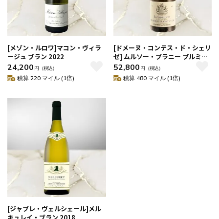
[メゾン・ルロワ]マコン・ヴィラ
[ドメーヌ・コンテス・ド・シェリ
ージュ ブラン 2022
ゼ] ムルソー・ブラニー プルミ
エ・クリュ ラ・ジュヌロット
24,200
52,800
円
（税込）
円
（税込）
2020
積算 220 マイル (1倍)
積算 480 マイル (1倍)
[ジャブレ・ヴェルシェール]メル
キュレイ・ブラン 2018