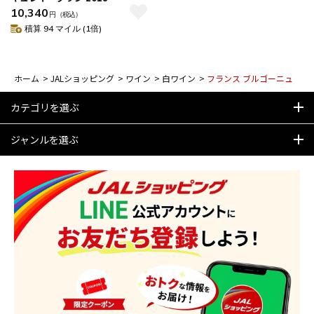
10,340
円
（税込）
積算 94 マイル (1倍)
ホーム
>
JALショッピング
>
ワイン
>
白ワイン
>
フランス ブルゴーニュ
カテゴリを選ぶ
ジャンルを選ぶ