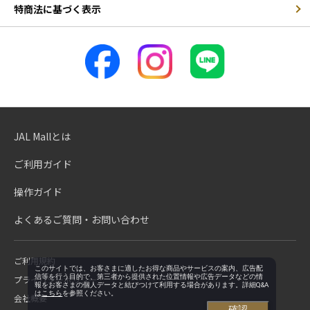
特商法に基づく表示
JAL Mallとは
ご利用ガイド
操作ガイド
よくあるご質問・お問い合わせ
ご利用規約
このサイトでは、お客さまに適したお得な商品やサービスの案内、広告配
信等を行う目的で、第三者から提供された位置情報や広告データなどの情
プライバシーポリシー
報をお客さまの個人データと結びつけて利用する場合があります。詳細Q&A
は
こちら
を参照ください。
会社概要
確認