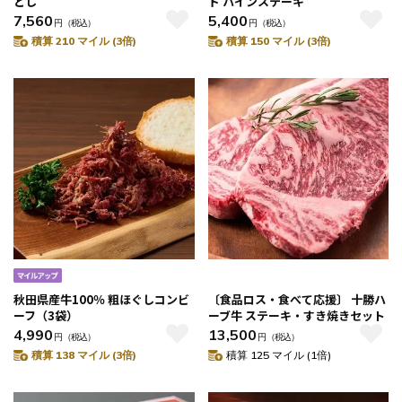
とし
ド パインステーキ
7,560
5,400
円
（税込）
円
（税込）
積算 210 マイル (3倍)
積算 150 マイル (3倍)
秋田県産牛100％ 粗ほぐしコンビ
〔食品ロス・食べて応援〕 十勝ハ
ーフ（3袋）
ーブ牛 ステーキ・すき焼きセット
4,990
13,500
円
（税込）
円
（税込）
積算 138 マイル (3倍)
積算 125 マイル (1倍)