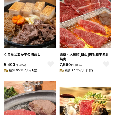
くまもとあか牛の切落し
東京・人形町[日山]黒毛和牛赤身
焼肉
5,400
7,560
円
（税込）
円
（税込）
積算 50 マイル (1倍)
積算 70 マイル (1倍)