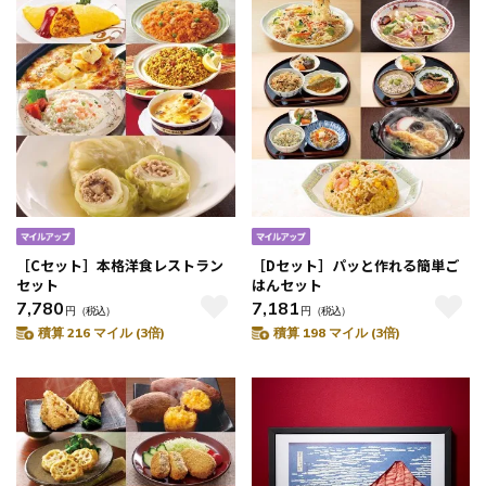
［Cセット］本格洋食レストラン
［Dセット］パッと作れる簡単ご
セット
はんセット
7,780
7,181
円
（税込）
円
（税込）
積算 216 マイル (3倍)
積算 198 マイル (3倍)