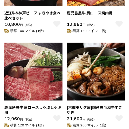
近江牛&神戸ビーフ すきやき食べ
鹿児島黒牛 肩ロース焼肉用
比べセット
10,800
12,960
円
（税込）
円
（税込）
積算 100 マイル (1倍)
積算 120 マイル (1倍)
鹿児島黒牛 肩ロースしゃぶしゃぶ
[京都モリタ屋]国産黒毛和牛すき
用
やき
12,960
21,600
円
（税込）
円
（税込）
積算 120 マイル (1倍)
積算 200 マイル (1倍)