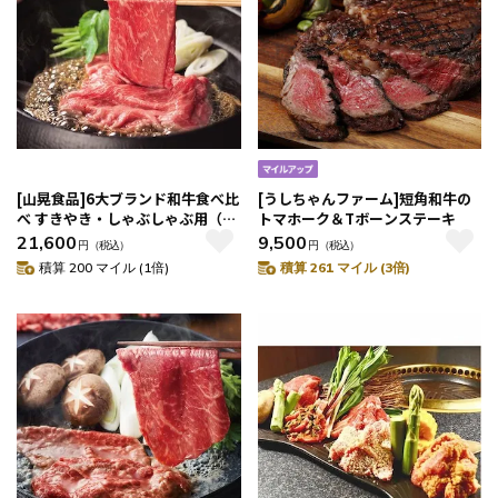
[山晃食品]6大ブランド和牛食べ比
[うしちゃんファーム]短角和牛の
べ すきやき・しゃぶしゃぶ用（モ
トマホーク＆Tボーンステーキ
モ）
21,600
9,500
円
（税込）
円
（税込）
積算 200 マイル (1倍)
積算 261 マイル (3倍)