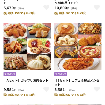
ト
べ 焼肉用（モモ）
5,670
10,800
円
（税込）
円
（税込）
積算 156 マイル (3倍)
積算 300 マイル (3倍)
［Aセット］ガッツリお肉セット
［Bセット］カフェ＆屋台メシセ
ット
9,581
8,581
円
（税込）
円
（税込）
積算 264 マイル (3倍)
積算 237 マイル (3倍)