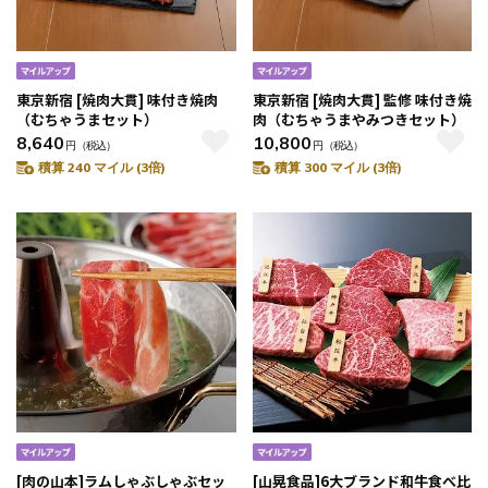
東京新宿 [焼肉大貫] 味付き焼肉
東京新宿 [焼肉大貫] 監修 味付き焼
（むちゃうまセット）
肉（むちゃうまやみつきセット）
8,640
10,800
円
（税込）
円
（税込）
積算 240 マイル (3倍)
積算 300 マイル (3倍)
[肉の山本]ラムしゃぶしゃぶセッ
[山晃食品]6大ブランド和牛食べ比