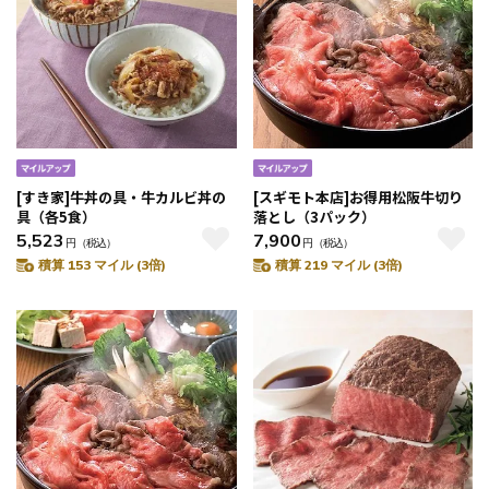
[すき家]牛丼の具・牛カルビ丼の
[スギモト本店]お得用松阪牛切り
具（各5食）
落とし（3パック）
5,523
7,900
円
（税込）
円
（税込）
積算 153 マイル (3倍)
積算 219 マイル (3倍)