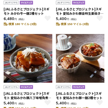
[JALふるさとプロジェクト]スギ
[JALふるさとプロジェクト]スギ
モト みかわ牛一膳2種セット
モト 愛知みかわ豚金時生姜焼き一
膳
6,480
5,400
円
（税込）
円
（税込）
積算 180 マイル (3倍)
積算 150 マイル (3倍)
[JALふるさとプロジェクト]スギ
[JALふるさとプロジェクト]スギ
モト 愛知みかわ豚八丁味噌角煮一
モト 愛知みかわ豚一膳2種セット
膳
5,400
5,400
円
（税込）
円
（税込）