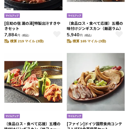
[庄助の宿 瀧の湯]特製出汁すきや
〔食品ロス・食べて応援〕五種の
きセット
味付けジンギスカン（厳選ラム）
7,884
5,940
円
（税込）
円
（税込）
積算 219 マイル (3倍)
積算 165 マイル (3倍)
〔食品ロス・食べて応援〕五種の
[ファイン]ドイツ国際食肉コンテ
味付けジンギスカン（サフォーク
ストIFFA金賞受賞セット