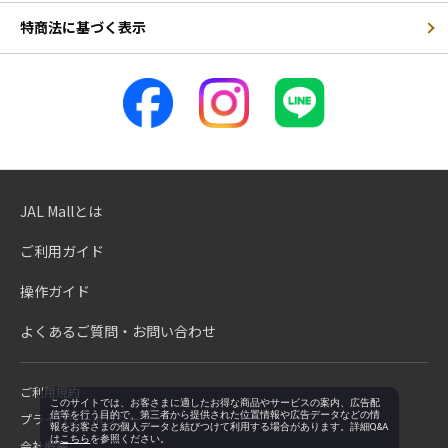
特商法に基づく表示
JAL Mallとは
ご利用ガイド
操作ガイド
よくあるご質問・お問い合わせ
ご利用規約
このサイトでは、お客さまに適したお得な商品やサービスの案内、広告配
信等を行う目的で、第三者から提供された位置情報や広告データなどの情
プライバシーポリシー
報をお客さまの個人データと結びつけて利用する場合があります。詳細Q&A
は
こちら
を参照ください。
会社概要