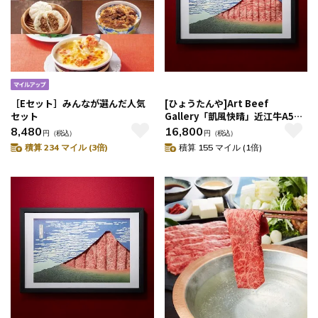
［Eセット］みんなが選んだ人気
[ひょうたんや]Art Beef
セット
Gallery「凱風快晴」近江牛A5ラ
ンク（サーロイン500g）
8,480
16,800
円
（税込）
円
（税込）
積算 234 マイル (3倍)
積算 155 マイル (1倍)