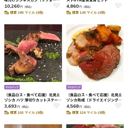
クロスラム）
10,260
4,860
円
（税込）
円
（税込）
積算 285 マイル (3倍)
積算 135 マイル (3倍)
〔食品ロス・食べて応援〕北見エ
〔食品ロス・食べて応援〕北見エ
ゾシカ ハツ 薄切りカットステーキ
ゾシカ熟成（ドライエイジング）
用
ランプステーキ
3,693
4,568
円
（税込）
円
（税込）
積算 102 マイル (3倍)
積算 126 マイル (3倍)