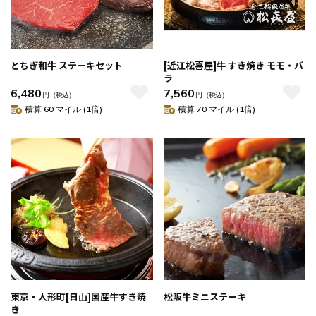
とちぎ和牛 ステーキセット
[近江松喜屋]牛 すき焼き モモ・バ
ラ
6,480
7,560
円
（税込）
円
（税込）
積算 60 マイル (1倍)
積算 70 マイル (1倍)
東京・人形町[日山]国産牛すき焼
松阪牛ミニステーキ
き