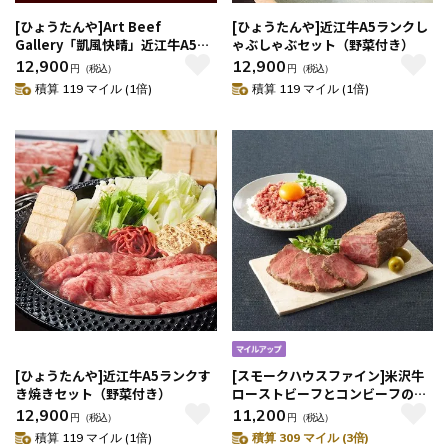
[ひょうたんや]Art Beef
[ひょうたんや]近江牛A5ランクし
Gallery「凱風快晴」近江牛A5ラ
ゃぶしゃぶセット（野菜付き）
ンク（肩ロース500g）
12,900
12,900
円
（税込）
円
（税込）
積算 119 マイル (1倍)
積算 119 マイル (1倍)
[ひょうたんや]近江牛A5ランクす
[スモークハウスファイン]米沢牛
き焼きセット（野菜付き）
ローストビーフとコンビーフの贅
沢セット
12,900
11,200
円
（税込）
円
（税込）
積算 119 マイル (1倍)
積算 309 マイル (3倍)