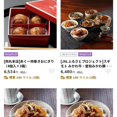
[肉丸本店]あぐー肉巻きおにぎり
[JALふるさとプロジェクト]スギ
（4個入×3箱）
モト みかわ牛・愛知みかわ豚・奥
三河どり 一膳6種セット
6,534
6,480
円
（税込）
円
（税込）
積算 180 マイル (3倍)
積算 180 マイル (3倍)