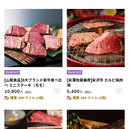
[山晃食品]6大ブランド和牛食べ比
[米澤佐藤畜産]米沢牛 カルビ焼肉
べ ミニステーキ（モモ）
用
10,800
5,400
円
（税込）
円
（税込）
積算 300 マイル (3倍)
積算 150 マイル (3倍)