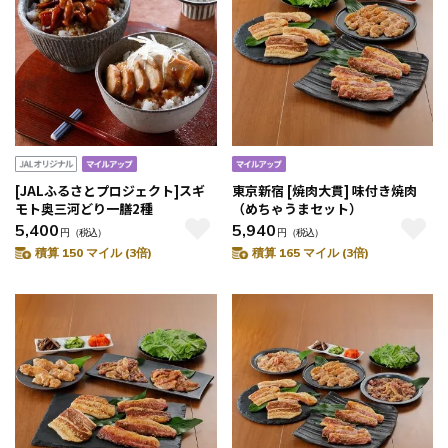
[JALふるさとプロジェクト]スギ
東京新宿 [焼肉大貫] 味付き焼肉
モト奥三河どり一膳2種
（めちゃうまセット）
5,400
5,940
円
（税込）
円
（税込）
積算 150 マイル (3倍)
積算 165 マイル (3倍)