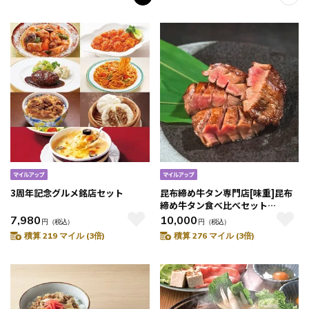
3周年記念グルメ銘店セット
昆布締め牛タン専門店[味重]昆布
締め牛タン食べ比べセット
（750g）
7,980
10,000
円
（税込）
円
（税込）
積算 219 マイル (3倍)
積算 276 マイル (3倍)