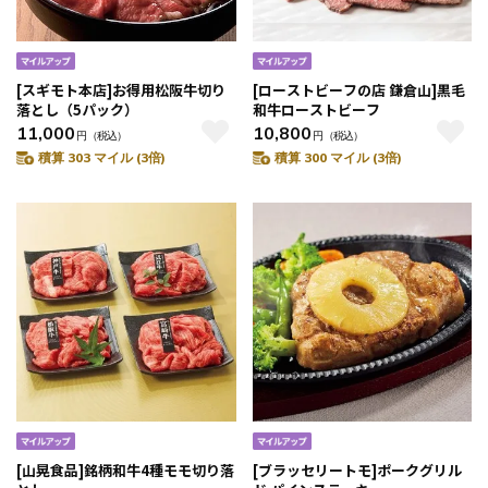
[スギモト本店]お得用松阪牛切り
[ローストビーフの店 鎌倉山]黒毛
落とし（5パック）
和牛ローストビーフ
11,000
10,800
円
（税込）
円
（税込）
積算 303 マイル (3倍)
積算 300 マイル (3倍)
[山晃食品]銘柄和牛4種モモ切り落
[ブラッセリートモ]ポークグリル