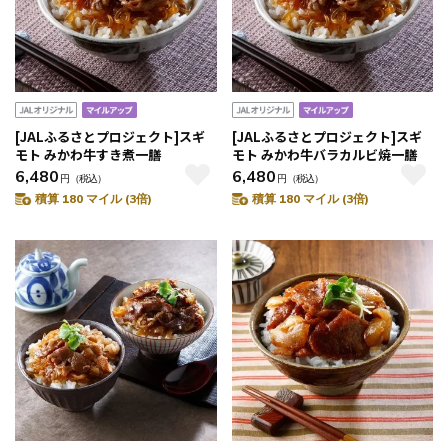
[JALふるさとプロジェクト]スギ
[JALふるさとプロジェクト]スギ
モト みかわ牛すき煮一膳
モト みかわ牛バラカルビ焼一膳
6,480
6,480
円
（税込）
円
（税込）
積算 180 マイル (3倍)
積算 180 マイル (3倍)