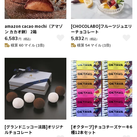
amazon cacao mochi（アマゾ
[CHOCOLABO]フルーツジュエリ
ン カカオ餅） 2箱
ーチョコレート
6,583
5,832
円
（税込）
円
（税込）
積算 60 マイル (1倍)
積算 54 マイル (1倍)
[グランドニッコー淡路]オリジナ
[オクターブ]チョコチーズケーキ6
ルチョコレート
種12本セット