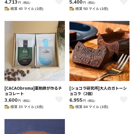
4,713
5,400
円
（税込）
円
（税込）
積算 43 マイル (1倍)
積算 50 マイル (1倍)
[CACAObroma]薬剤師が作るチ
[ショコラ研究所]大人のガトーシ
ョコレート
ョコラ（2個）
3,600
6,955
円
（税込）
円
（税込）
積算 33 マイル (1倍)
積算 64 マイル (1倍)