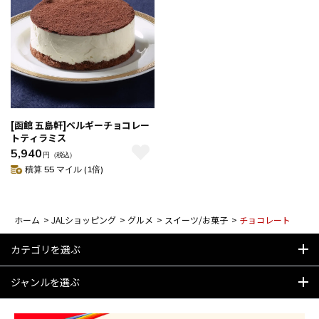
[函館 五島軒]ベルギーチョコレー
トティラミス
5,940
円
（税込）
積算 55 マイル (1倍)
ホーム
>
JALショッピング
>
グルメ
>
スイーツ/お菓子
>
チョコレート
カテゴリを選ぶ
ジャンルを選ぶ