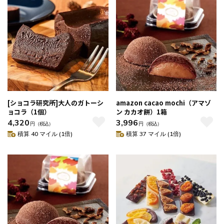
[ショコラ研究所]大人のガトーシ
amazon cacao mochi（アマゾ
ョコラ（1個）
ン カカオ餅）1箱
4,320
3,996
円
（税込）
円
（税込）
積算 40 マイル (1倍)
積算 37 マイル (1倍)