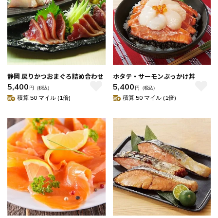
静岡 戻りかつおまぐろ詰め合わせ
ホタテ・サーモンぶっかけ丼
5,400
5,400
円
（税込）
円
（税込）
積算 50 マイル (1倍)
積算 50 マイル (1倍)