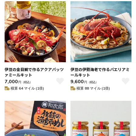
伊豆の金目鯛で作るアクアパッツ
伊豆の伊勢海老で作るパエリアミ
ァミールキット
ールキット
7,000
9,600
円
（税込）
円
（税込）
積算 64 マイル (1倍)
積算 88 マイル (1倍)