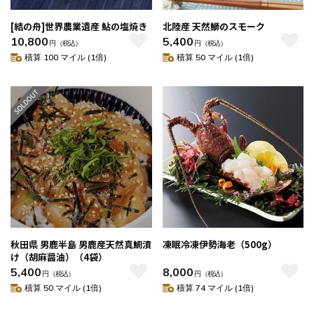
[結の舟]世界農業遺産 鮎の塩焼き
北陸産 天然鰤のスモーク
10,800
5,400
円
（税込）
円
（税込）
積算 100 マイル (1倍)
積算 50 マイル (1倍)
秋田県 男鹿半島 男鹿産天然真鯛漬
凍眠冷凍伊勢海老（500g）
け（胡麻醤油）（4袋）
5,400
8,000
円
（税込）
円
（税込）
積算 50 マイル (1倍)
積算 74 マイル (1倍)