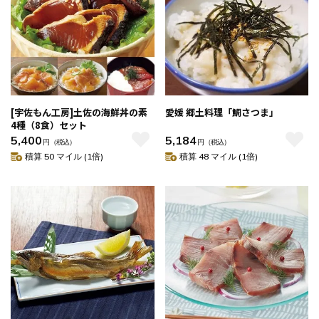
[宇佐もん工房]土佐の海鮮丼の素
愛媛 郷土料理「鯛さつま」
4種（8食）セット
5,400
5,184
円
（税込）
円
（税込）
積算 50 マイル (1倍)
積算 48 マイル (1倍)