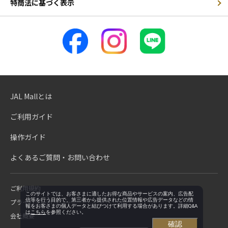
特商法に基づく表示
JAL Mallとは
ご利用ガイド
操作ガイド
よくあるご質問・お問い合わせ
ご利用規約
このサイトでは、お客さまに適したお得な商品やサービスの案内、広告配
信等を行う目的で、第三者から提供された位置情報や広告データなどの情
プライバシーポリシー
報をお客さまの個人データと結びつけて利用する場合があります。詳細Q&A
は
こちら
を参照ください。
会社概要
確認