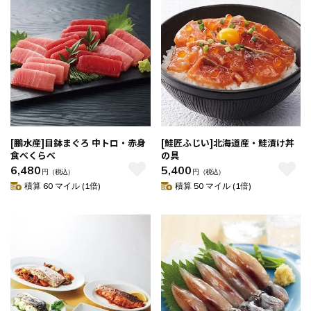
[鵬水産]目鉢まぐろ 中トロ・赤身
[鮭匠ふじい]北海道産・鮭漬け丼
食べくらべ
の具
6,480
5,400
円
（税込）
円
（税込）
積算 60 マイル (1倍)
積算 50 マイル (1倍)