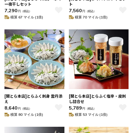
一夜干しセット
ト
7,290
7,560
円
（税込）
円
（税込）
積算 67 マイル (1倍)
積算 70 マイル (1倍)
[関とら本店]とらふく刺身 雲丹添
[関とら本店]とらふく塩辛・皮刺
え
し詰合せ
8,640
5,789
円
（税込）
円
（税込）
積算 80 マイル (1倍)
積算 53 マイル (1倍)