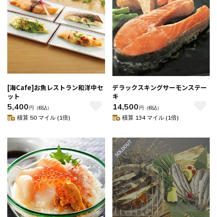
[海Cafe]お魚レストラン和洋中セ
デラックスキングサーモンステー
ット
キ
5,400
14,500
円
（税込）
円
（税込）
積算 50 マイル (1倍)
積算 134 マイル (1倍)