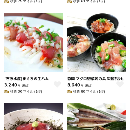
積算 75 マイル (1倍)
積算 63 マイル (1倍)
[石原水産]まぐろの生ハム
静岡 マグロ惣菜丼の具 3種詰合せ
3,240
8,640
円
（税込）
円
（税込）
積算 30 マイル (1倍)
積算 80 マイル (1倍)