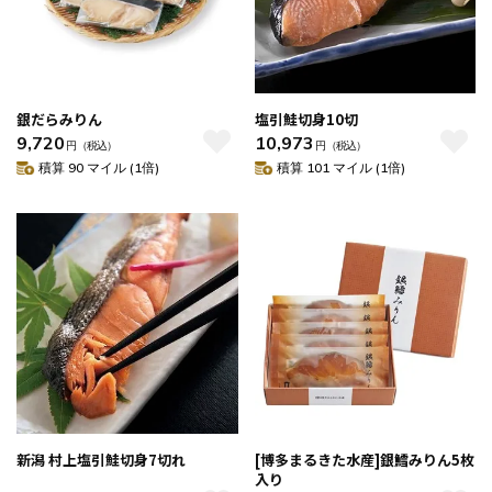
銀だらみりん
塩引鮭切身10切
9,720
10,973
円
（税込）
円
（税込）
積算 90 マイル (1倍)
積算 101 マイル (1倍)
新潟 村上塩引鮭切身7切れ
[博多まるきた水産]銀鱈みりん5枚
入り