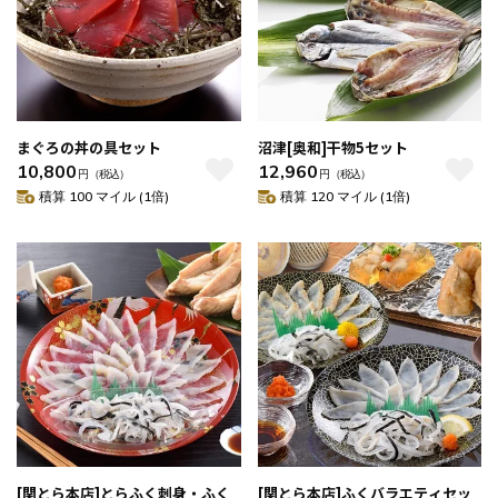
まぐろの丼の具セット
沼津[奥和]干物5セット
10,800
12,960
円
（税込）
円
（税込）
積算 100 マイル (1倍)
積算 120 マイル (1倍)
[関とら本店]とらふく刺身・ふく
[関とら本店]ふくバラエティセッ