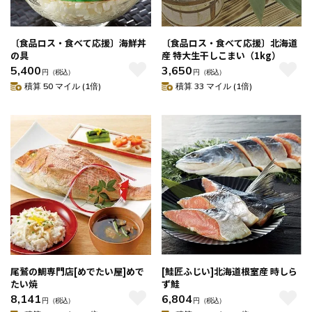
〔食品ロス・食べて応援〕海鮮丼
〔食品ロス・食べて応援〕北海道
の具
産 特大生干しこまい（1kg）
5,400
3,650
円
（税込）
円
（税込）
積算 50 マイル (1倍)
積算 33 マイル (1倍)
尾鷲の鯛専門店[めでたい屋]めで
[鮭匠ふじい]北海道根室産 時しら
たい焼
ず鮭
8,141
6,804
円
（税込）
円
（税込）