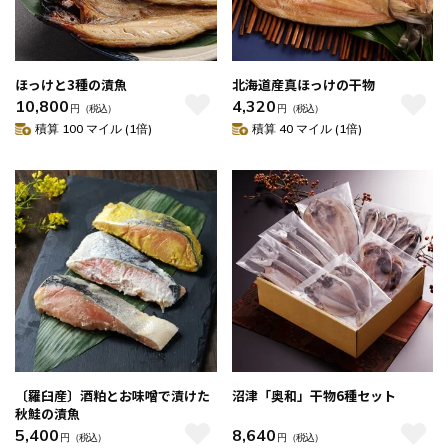
ほっけと3種の漬魚
北海道産真ほっけの干物
10,800
4,320
円
（税込）
円
（税込）
積算 100 マイル (1倍)
積算 40 マイル (1倍)
〔羅臼産〕酒粕とお味噌で漬けた
沼津「奥和」干物6種セット
秋鮭の漬魚
5,400
8,640
円
（税込）
円
（税込）