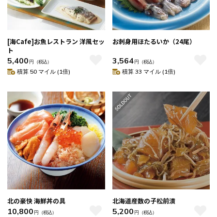
[海Cafe]お魚レストラン 洋風セッ
お刺身用ほたるいか（24尾）
ト
5,400
3,564
円
（税込）
円
（税込）
積算 50 マイル (1倍)
積算 33 マイル (1倍)
北の豪快 海鮮丼の具
北海道産数の子松前漬
10,800
5,200
円
（税込）
円
（税込）