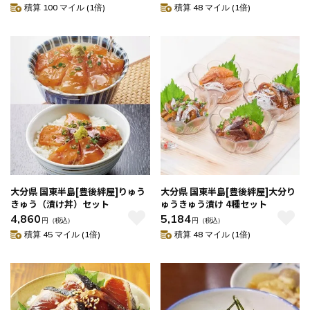
積算 100 マイル (1倍)
積算 48 マイル (1倍)
大分県 国東半島[豊後絆屋]りゅう
大分県 国東半島[豊後絆屋]大分り
きゅう（漬け丼）セット
ゅうきゅう漬け 4種セット
4,860
5,184
円
（税込）
円
（税込）
積算 45 マイル (1倍)
積算 48 マイル (1倍)