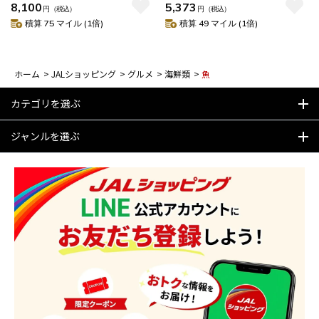
8,100
5,373
円
（税込）
円
（税込）
積算 75 マイル (1倍)
積算 49 マイル (1倍)
ホーム
>
JALショッピング
>
グルメ
>
海鮮類
>
魚
カテゴリを選ぶ
ジャンルを選ぶ