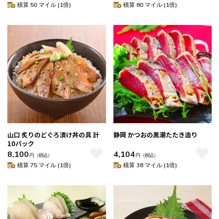
積算 50 マイル (1倍)
積算 80 マイル (1倍)
山口 炙りのどぐろ漬け丼の具 計
静岡 かつおの黒潮たたき造り
10パック
8,100
4,104
円
（税込）
円
（税込）
積算 75 マイル (1倍)
積算 38 マイル (1倍)