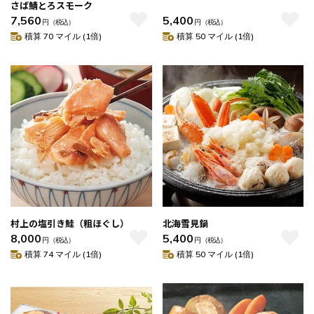
さば鯖とろスモーク
7,560
5,400
円
（税込）
円
（税込）
積算 70 マイル (1倍)
積算 50 マイル (1倍)
村上の塩引き鮭（粗ほぐし）
北海雪見鍋
8,000
5,400
円
（税込）
円
（税込）
積算 74 マイル (1倍)
積算 50 マイル (1倍)