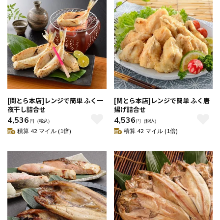
[関とら本店]レンジで簡単 ふく一
[関とら本店]レンジで簡単 ふく唐
夜干し詰合せ
揚げ詰合せ
4,536
4,536
円
（税込）
円
（税込）
積算 42 マイル (1倍)
積算 42 マイル (1倍)