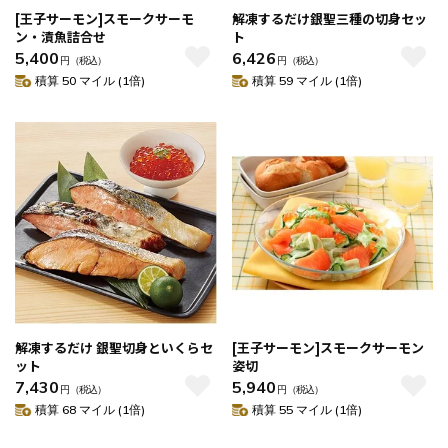
[王子サーモン]スモークサーモ
解凍するだけ銀聖三種の切身セッ
ン・漬魚詰合せ
ト
5,400
6,426
円
（税込）
円
（税込）
積算 50 マイル (1倍)
積算 59 マイル (1倍)
解凍するだけ 銀聖切身といくらセ
[王子サーモン]スモークサーモン
ット
姿切
7,430
5,940
円
（税込）
円
（税込）
積算 68 マイル (1倍)
積算 55 マイル (1倍)