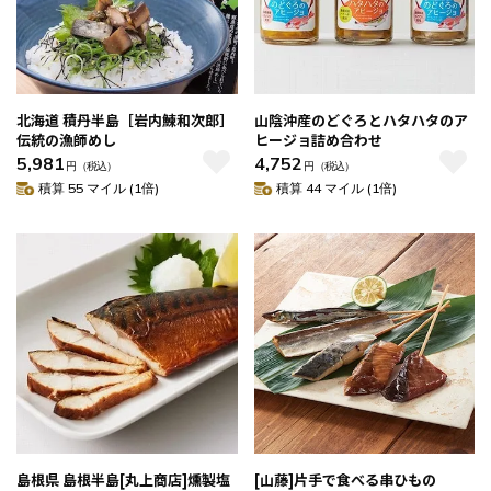
北海道 積丹半島［岩内鰊和次郎］
山陰沖産のどぐろとハタハタのア
伝統の漁師めし
ヒージョ詰め合わせ
5,981
4,752
円
（税込）
円
（税込）
積算 55 マイル (1倍)
積算 44 マイル (1倍)
島根県 島根半島[丸上商店]燻製塩
[山藤]片手で食べる串ひもの