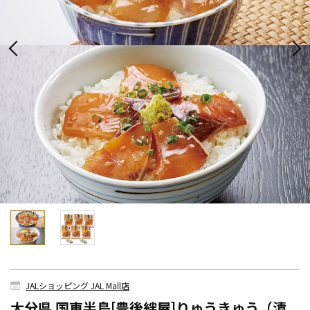
JALショッピング JAL Mall店
大分県 国東半島[豊後絆屋]りゅうきゅう（漬