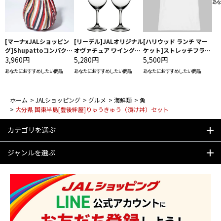
あな
[マーナxJALショッピン
[リーデル]JALオリジナル
[ハリウッド ランチ マー
グ]Shupattoコンパクト
オヴァチュア ワイングラ
ケット]ストレッチフライ
バッグ Drop JAL客室乗
3,960円
ス2脚セット（レッドワイ
5,280円
ス クルーネック別注半袖
5,500円
務員（LC）スカーフ柄
ン）
Ｔシャツ
あなたにおすすめしたい商品
あなたにおすすめしたい商品
あなたにおすすめしたい商品
ホーム
>
JALショッピング
>
グルメ
>
海鮮類
>
魚
>
大分県 国東半島[豊後絆屋]りゅうきゅう（漬け丼）セット
カテゴリを選ぶ
ジャンルを選ぶ