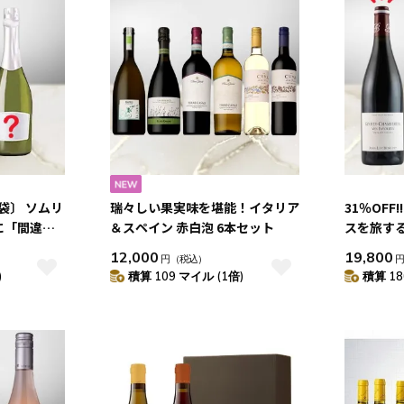
福袋〕 ソムリ
瑞々しい果実味を堪能！イタリア
31％OFF
に「間違い
＆スペイン 赤白泡 6本セット
スを旅する
セット
本セット
12,000
19,800
円
（税込）
)
積算 109 マイル (1倍)
積算 18