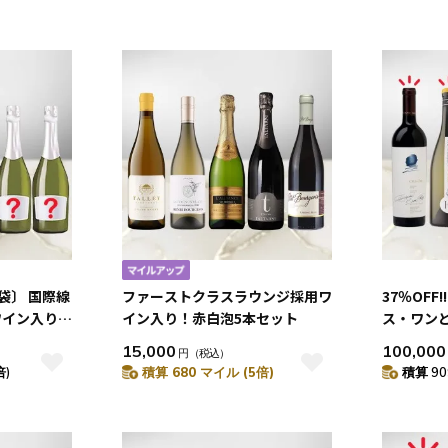
福袋〕 国際線
ファーストクラスラウンジ採用ワ
37％OFF
ワイン入り！
イン入り！赤白泡5本セット
ス・ワン
パーニュが
15,000
100,000
円
（税込）
セット
倍)
積算 680 マイル (5倍)
積算 90