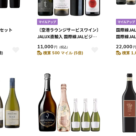
本セット
〔空港ラウンジサービスワイン〕
国際線JA
JALUX直輸入 国際線JALビジネ
国際線JA
スクラス機内、国際線JALサクラ
ンジ採用の
11,000
22,000
円
（税込）
ラウンジ採用の銘柄入り赤白泡4
JALオリ
倍)
積算 500 マイル (5倍)
積算 1,
本セット
セット