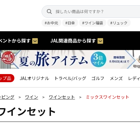
#お中元
#日傘
#ワイン福袋
#リュック
ベントから探す
JAL関連商品から探す
ップ品
JALオリジナル
トラベル/バッグ
ゴルフ
メンズ
レデ
ッピング
ワイン
ワインセット
ミックスワインセット
>
>
>
ワインセット