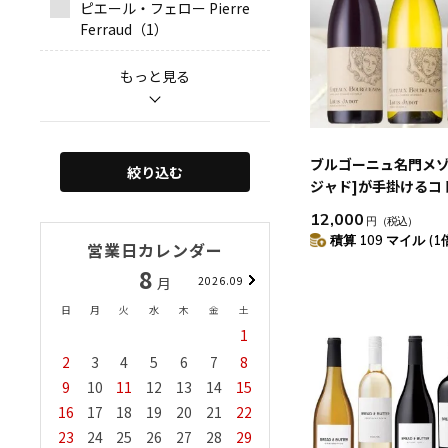
ピエール・フェロー Pierre
Ferraud（1）
ブルゴーニュ名門メゾ
絞り込む
ジャド]が手掛けるコ
ギニョン赤・白・ロゼ
12,000
円
（税込）
積算 109 マイル (1
営業日カレンダー
8
9
月
2026.09
月
202
日
月
火
水
木
金
土
日
月
火
水
木
金
1
1
2
3
4
2
3
4
5
6
7
8
6
7
8
9
10
1
9
10
11
12
13
14
15
13
14
15
16
17
1
16
17
18
19
20
21
22
20
21
22
23
24
2
23
24
25
26
27
28
29
27
28
29
30