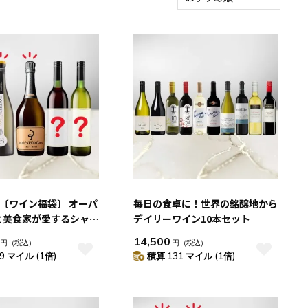
新着順
積算マイル率（高い
順）
人気順
レビュー件数（多い
順）
レビュー評価（高い
順）
価格（安い順）
価格（高い順）
!!〔ワイン福袋〕 オーパ
毎日の食卓に！世界の銘醸地から
と美食家が愛するシャン
デイリーワイン10本セット
入った厳選赤白泡 5本
14,500
円
（税込）
円
（税込）
9 マイル (1倍)
積算 131 マイル (1倍)