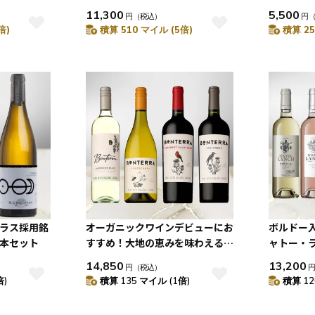
11,300
5,500
円
（税込）
円
倍)
積算 510 マイル (5倍)
積算 25
クラス採用銘
オーガニックワインデビューにお
ボルドー
3本セット
すすめ！大地の恵みを味わえる自
ャトー・
然派カリフォルニアワイン[ボン
ミッシエル
14,850
13,200
円
（税込）
テッラ]赤白4本セット
倍)
積算 135 マイル (1倍)
積算 12