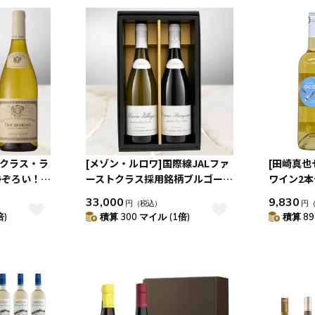
トクラス・ラ
[メゾン・ルロワ]国際線JALファ
[田崎真也
勢ぞろい！赤
ーストクラス採用銘柄ブルゴーニ
ワイン2
ュ紅白2本セット
33,000
9,830
円
（税込）
円
倍)
積算 300 マイル (1倍)
積算 89