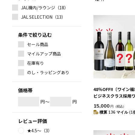
JAL機内/ラウンジ（18）
JAL SELECTION（13）
条件で絞り込む
セール商品
マイルアップ商品
在庫有り
のし・ラッピングあり
48％OFF!!〔ワイン
価格帯
ビジネスクラス採用
円
～
円
上質赤白泡 6本セット
15,000
円
（税込）
積算 136 マイル (1
レビュー評価
★4.5～（3）