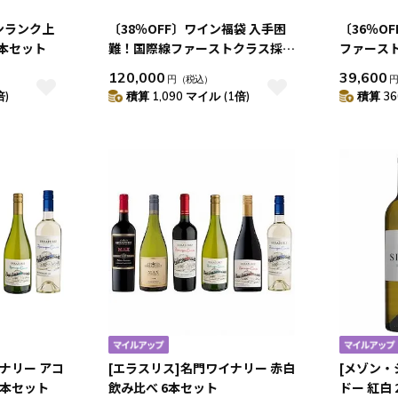
ンランク上
〔38％OFF〕ワイン福袋 入手困
〔36％O
本セット
難！国際線ファーストクラス採用
ファース
シャンパーニュ マグナム入り！ 5
り！カリフ
120,000
39,600
円
（税込）
本セット
セット
倍)
積算 1,090 マイル (1倍)
積算 36
ナリー アコ
[エラスリス]名門ワイナリー 赤白
[メゾン・
6本セット
飲み比べ 6本セット
ドー 紅白