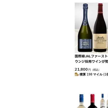
国際線JALファース
ウンジ採用ワインが
白泡 3本セット
21,800
円
（税込）
積算 198 マイル (1