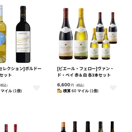
セレクション]ボルドー
[ピエール・フェロー]ヴァン・
本セット
ド・ペイ 赤＆白 各3本セット
6,600
（税込）
円
（税込）
 マイル (1倍)
積算 60 マイル (1倍)