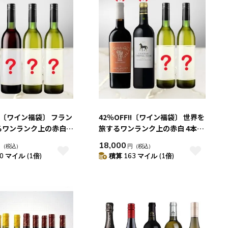
!!〔ワイン福袋〕 フラン
42％OFF!!〔ワイン福袋〕 世界を
ワンランク上の赤白 4
旅するワンランク上の赤白 4本セ
ット
18,000
円
（税込）
円
（税込）
0 マイル (1倍)
積算 163 マイル (1倍)