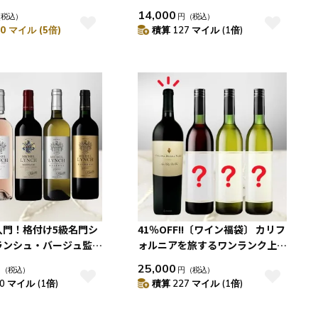
14,000
（税込）
円
（税込）
0 マイル (5倍)
積算 127 マイル (1倍)
入門！格付け5級名門シ
41％OFF!!〔ワイン福袋〕 カリフ
ランシュ・バージュ監修
ォルニアを旅するワンランク上の
・リンチ 5本セット
赤白 4本セット
25,000
円
（税込）
円
（税込）
0 マイル (1倍)
積算 227 マイル (1倍)