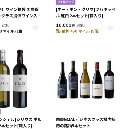
FF〕ワイン福袋 国際線
[オー・ボン・クリマ]ツバキラベ
トクラス提供ワイン入
ル 紅白 2本セット[箱入り]
ォルニア堪能 赤白 4本
10,000
円
（税込）
円
（税込）
0 マイル (1倍)
積算 450 マイル (5倍)
シシェル]シリウス ボル
国際線JALビジネスクラス機内採
 2本セット[箱入り]
用の銘柄5本セット