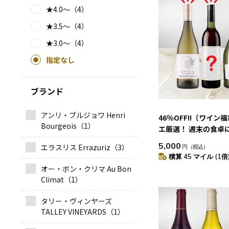
★4.0～（4）
★3.5～（4）
★3.0～（4）
指定なし
ブランド
アンリ・ブルジョワ Henri
46％OFF!!〔ワイン
Bourgeois（1）
エ厳選！ 週末の食卓
のない」 赤白泡 3本
5,000
エラスリス Errazuriz（3）
円
（税込）
積算 45 マイル (1倍
オー・ボン・クリマ Au Bon
Climat（1）
タリー・ヴィンヤーズ
TALLEY VINEYARDS（1）