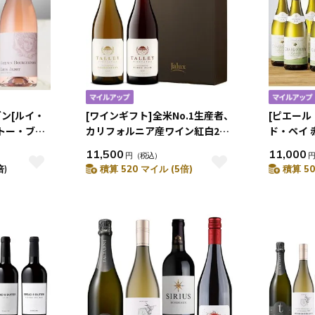
ン[ルイ・
[ワインギフト]全米No.1生産者、
[ピエール
トー・ブル
カリフォルニア産ワイン紅白2本
ド・ペイ 
 3本セット
セット[箱入り]
11,500
11,000
円
（税込）
倍)
積算 520 マイル (5倍)
積算 50
10
6.10
月
2026.11
土
日
月
火
水
木
金
土
5
1
2
3
1
12
4
5
6
7
8
9
10
8
19
11
12
13
14
15
16
17
5
26
18
19
20
21
22
23
24
25
26
27
28
29
30
31