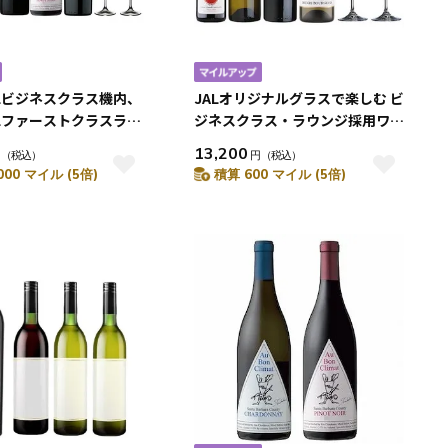
Lビジネスクラス機内、
JALオリジナルグラスで楽しむ ビ
Lファーストクラスラウ
ジネスクラス・ラウンジ採用ワイ
銘柄入り赤白泡 5本と
ン 4本セット
13,200
円
（税込）
円
（税込）
ジナルワイングラス 2脚
000 マイル (5倍)
積算 600 マイル (5倍)