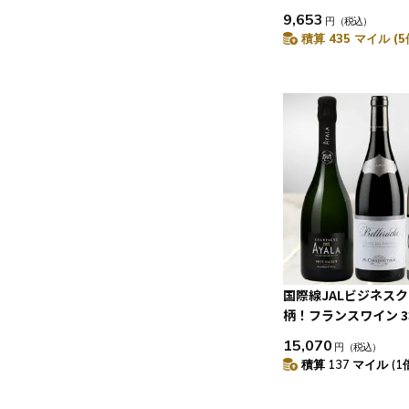
9,653
円
（税込）
積算 435 マイル (5
国際線JALビジネス
柄！フランスワイン 
15,070
円
（税込）
積算 137 マイル (1