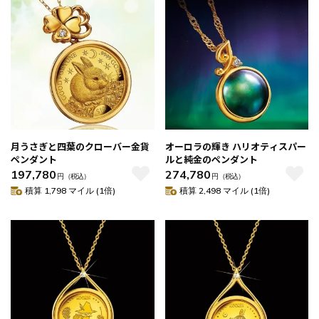
月うさぎと四葉のクローバー金貨
オーロラの輝き ハリオティスパー
ペンダント
ルと純金のペンダント
197,780
274,780
円
（税込）
円
（税込）
積算 1,798 マイル (1倍)
積算 2,498 マイル (1倍)