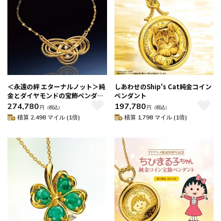
＜永遠の絆 エターナルノット＞純
しあわせのShip's Cat純金コイン
金とダイヤモンドの宝飾ペンダン
ペンダント
ト
274,780
197,780
円
（税込）
円
（税込）
積算 2,498 マイル (1倍)
積算 1,798 マイル (1倍)