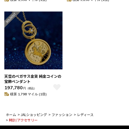
天空のペガサス金貨 純金コインの
宝飾ペンダント
197,780
円
（税込）
積算 1,798 マイル (1倍)
ホーム
>
JALショッピング
>
ファッション
>
レディース
>
時計/アクセサリー