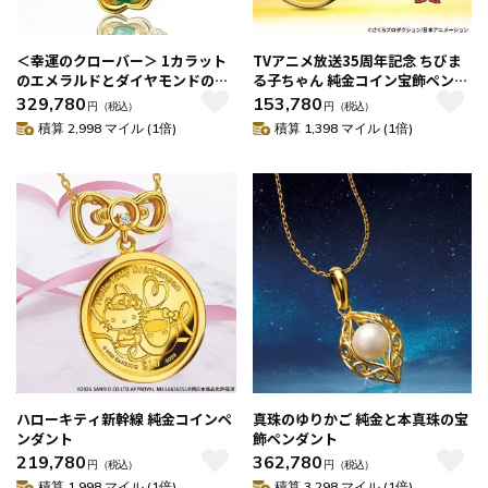
＜幸運のクローバー＞ 1カラット
TVアニメ放送35周年記念 ちびま
のエメラルドとダイヤモンドの18
る子ちゃん 純金コイン宝飾ペンダ
金宝飾ペンダント
ント
329,780
153,780
円
（税込）
円
（税込）
積算 2,998 マイル (1倍)
積算 1,398 マイル (1倍)
ハローキティ新幹線 純金コインペ
真珠のゆりかご 純金と本真珠の宝
ンダント
飾ペンダント
219,780
362,780
円
（税込）
円
（税込）
積算 1,998 マイル (1倍)
積算 3,298 マイル (1倍)