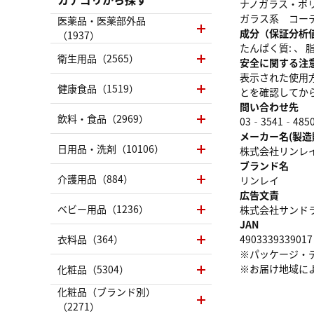
ナノガラス・ポ
ガラス系 コー
医薬品・医薬部外品
成分（保証分析
（1937）
たんぱく質: 、 脂質
衛生用品（2565）
安全に関する注
表示された使用
健康食品（1519）
とを確認してか
問い合わせ先
飲料・食品（2969）
03‐3541‐485
メーカー名(製造
日用品・洗剤（10106）
株式会社リンレ
ブランド名
介護用品（884）
リンレイ
広告文責
ベビー用品（1236）
株式会社サンドラッグ
JAN
衣料品（364）
4903339339017
※パッケージ・
※お届け地域に
化粧品（5304）
化粧品（ブランド別）
（2271）