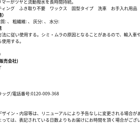
リマーがツヤと流動撥水を長時間持続。
ティング ふき取り不要 ワックス 固型タイプ 洗車 お手入れ用品
値）
: 、 粗繊維: 、 灰分: 、 水分:
意
方法に従い使用する。シミ・ムラの原因となることがあるので、輸入車
ら使用する。
0
販売会社)
イ
/電話番号:0120-009-368
デザイン・内容等は、リニューアルにより予告なしに変更される場合が
よっては、表記されている日数よりもお届けにお時間を頂く場合がござ