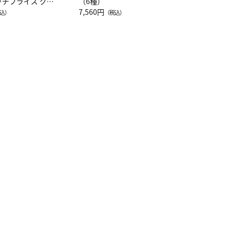
ッチフライス クル
（6種）
注半袖Ｔシャツ
7,560円
込）
（税込）