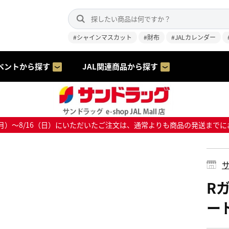
#シャインマスカット
#財布
#JALカレンダー
ベントから探す
JAL関連商品から探す
8/10（月）～8/16（日）にいただいたご注文は、通常よりも商品の発送
サ
R
ード