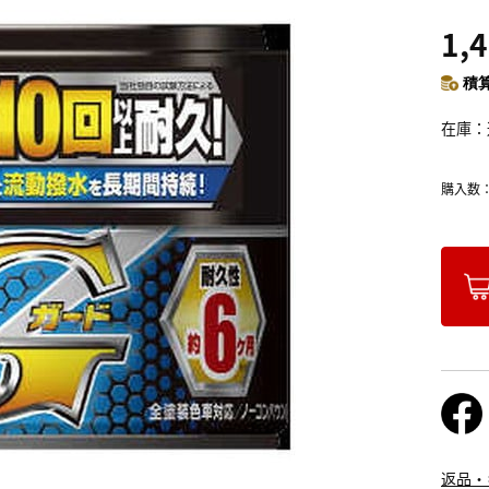
1,
積算
在庫
購入数
返品・