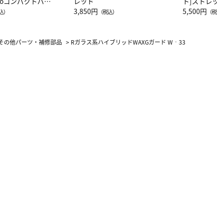
attoコンパクトバッ
レッド
ト]ストレ
JAL客室乗務員
3,850円
ーネック別
5,500円
込）
（税込）
（税
カーフ柄
その他パーツ・補修部品
>
Rガラス系ハイブリッドWAXGガード W‐33