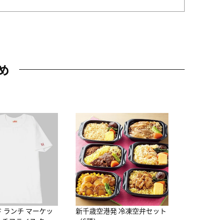
め
JAL特製
レー 200
10,800円
（
ド ランチ マーケッ
新千歳空港発 冷凍空弁セット