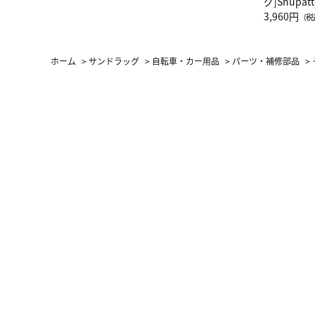
グ]Shup
グ Drop 
3,960円
（税
（LC）ス
ホーム
>
サンドラッグ
>
自転車・カー用品
>
パーツ・補修部品
>