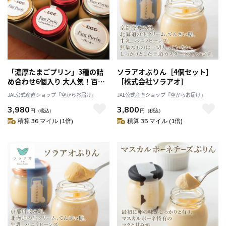
「濃厚たまごプリン」3種の詰
ソラアオぷりん［4個セット］
め合わせ6個入り 大人気！百貨
［株式会社ソラアオ］
店カタログ表紙を飾った!「株式
JAL公式産直ショップ「空からお届け」
JAL公式産直ショップ「空からお届け」
会社エッグハウス川北」産直 産
3,980
3,800
地直送 2025 スイーツ ぷりん プ
円
（税込）
円
（税込）
リン お取り寄せ
積算 36 マイル (1倍)
積算 35 マイル (1倍)