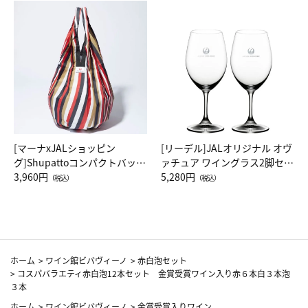
[マーナxJALショッピン
[リーデル]JALオリジナル オヴ
グ]Shupattoコンパクトバッグ
ァチュア ワイングラス2脚セッ
Drop JAL客室乗務員（LC）ス
3,960円
ト（レッドワイン）
5,280円
（税込）
（税込）
カーフ柄
ホーム
>
ワイン館ビバヴィーノ
>
赤白泡セット
>
コスパバラエティ赤白泡12本セット 金賞受賞ワイン入り赤６本白３本泡
３本
ホーム
>
ワイン館ビバヴィーノ
>
金賞受賞入りワイン