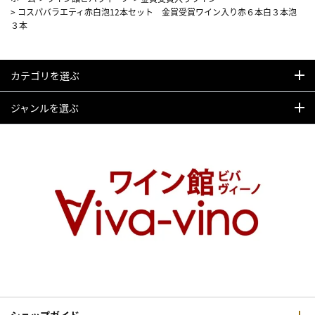
>
コスパバラエティ赤白泡12本セット 金賞受賞ワイン入り赤６本白３本泡
３本
カテゴリを選ぶ
ジャンルを選ぶ