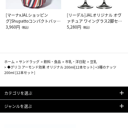
[マーナxJALショッピン
[リーデル]JALオリジナル オヴ
グ]Shupattoコンパクトバッグ
ァチュア ワイングラス2脚セッ
Drop JAL客室乗務員（LC）ス
3,960円
ト（レッドワイン）
5,280円
（税込）
（税込）
カーフ柄
ホーム
>
サンドラッグ
>
飲料・食品
>
市乳・洋日配
>
豆乳
>
◆グリコ アーモンド効果 オリジナル 200ml[12本セット] +3種のナッツ
200ml [12本セット]
カテゴリを選ぶ
ジャンルを選ぶ