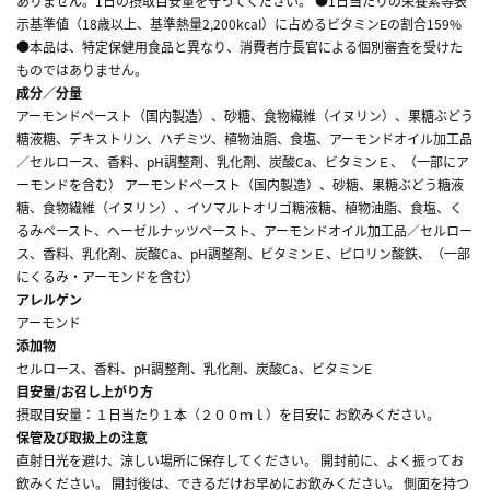
ありません。1日の摂取目安量を守ってください。 ●1日当たりの栄養素等表
示基準値（18歳以上、基準熱量2,200kcal）に占めるビタミンEの割合159%
●本品は、特定保健用食品と異なり、消費者庁長官による個別審査を受けた
ものではありません。
成分／分量
アーモンドペースト（国内製造）、砂糖、食物繊維（イヌリン）、果糖ぶどう
糖液糖、デキストリン、ハチミツ、植物油脂、食塩、アーモンドオイル加工品
／セルロース、香料、pH調整剤、乳化剤、炭酸Ca、ビタミンＥ、（一部にア
ーモンドを含む） アーモンドペースト（国内製造）、砂糖、果糖ぶどう糖液
糖、食物繊維（イヌリン）、イソマルトオリゴ糖液糖、植物油脂、食塩、く
るみペースト、ヘーゼルナッツペースト、アーモンドオイル加工品／セルロー
ス、香料、乳化剤、炭酸Ca、pH調整剤、ビタミンＥ、ピロリン酸鉄、（一部
にくるみ・アーモンドを含む）
アレルゲン
アーモンド
添加物
セルロース、香料、pH調整剤、乳化剤、炭酸Ca、ビタミンE
目安量/お召し上がり方
摂取目安量：１日当たり１本（２００ｍｌ）を目安に お飲みください。
保管及び取扱上の注意
直射日光を避け、涼しい場所に保存してください。 開封前に、よく振ってお
飲みください。 開封後は、できるだけお早めにお飲みください。 側面を持つ