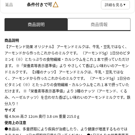
△
条件付きで可
返品
詳細を見る
▼
商品説明
商品情報
商品説明
【アーモンド効果 オリジナル】 アーモンドミルクは、牛乳・豆乳ではなく、
アーモンドから作ったこれからのミルクです。 （アーモンド5g）1日分のビタ
ミンE（※）とたっぷりの食物繊維・カルシウムをこれ１本で摂っていただけ
ます。 ※「栄養素等表示基準値」より やさしくて香ばしい味わいのアーモン
ドミルクです。 【3種のナッツ】 アーモンドミルクは、牛乳・豆乳ではな
く、アーモンドから作ったこれからのミルクです。 （アーモンド5g）1日分の
ビタミンE（※）とたっぷりの食物繊維・カルシウムをこれ１本で摂っていた
だけます。 ※「栄養素等表示基準値」より 3種のナッツ（アーモンド、くる
み、ヘーゼルナッツ）を合わせた香ばしい味わいのアーモンドミルクです。鉄
分入り！
サイズ
幅 4.9cm 高さ 12cm 奥行 3.8 cm 重量 215.0 g
使用上の注意
●本品は、多量摂取により疾病が治癒したり、より健康が増進するものでは