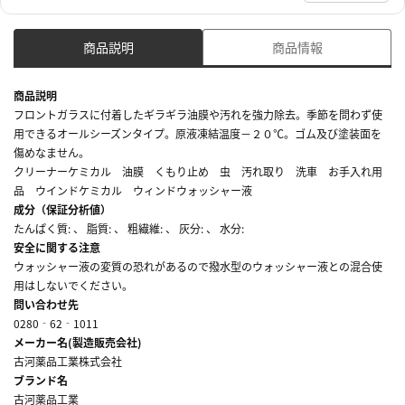
商品説明
商品情報
商品説明
フロントガラスに付着したギラギラ油膜や汚れを強力除去。季節を問わず使
用できるオールシーズンタイプ。原液凍結温度－２０℃。ゴム及び塗装面を
傷めなません。
クリーナーケミカル 油膜 くもり止め 虫 汚れ取り 洗車 お手入れ用
品 ウインドケミカル ウィンドウォッシャー液
成分（保証分析値）
たんぱく質: 、 脂質: 、 粗繊維: 、 灰分: 、 水分:
安全に関する注意
ウォッシャー液の変質の恐れがあるので撥水型のウォッシャー液との混合使
用はしないでください。
問い合わせ先
0280‐62‐1011
メーカー名(製造販売会社)
古河薬品工業株式会社
ブランド名
古河薬品工業