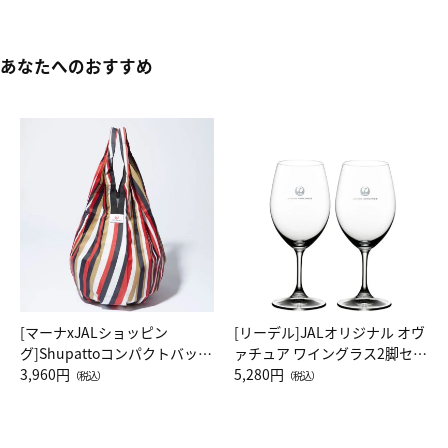
あなたへのおすすめ
[マーナxJALショッピン
[リーデル]JALオリジナル オヴ
グ]Shupattoコンパクトバッグ
ァチュア ワイングラス2脚セッ
Drop JAL客室乗務員（LC）ス
3,960円
ト（レッドワイン）
5,280円
（税込）
（税込）
カーフ柄