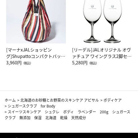
[マーナxJALショッピン
[リーデル]JALオリジナル オヴ
グ]Shupattoコンパクトバッグ
ァチュア ワイングラス2脚セッ
Drop JAL客室乗務員（LC）ス
3,960円
ト（レッドワイン）
5,280円
（税込）
（税込）
カーフ柄
ホーム
>
北海道のお砂糖とお野菜のスキンケア アビサル
>
ボディケア
>
シュガースクラブ for Body
>
スイーツスキンケア シュクレ ボディ ラベンダー 200g シュガース
クラブ 無添加 保湿 北海道 乾燥 天然成分