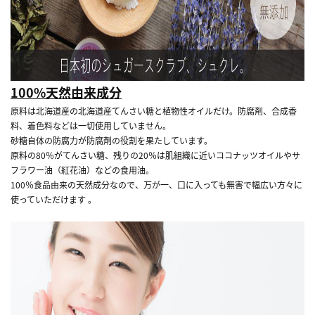
100%天然由来成分
原料は北海道産の北海道産てんさい糖と植物性オイルだけ。防腐剤、合成香
料、着色料などは一切使用していません。
砂糖自体の防腐力が防腐剤の役割を果たしています。
原料の80％がてんさい糖、残りの20％は肌組織に近いココナッツオイルやサ
フラワー油（紅花油）などの食用油。
100％食品由来の天然成分なので、万が一、口に入っても無害で幅広い方々に
使っていただけます 。