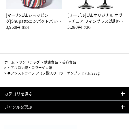
[マーナxJALショッピン
[リーデル]JALオリジナル オヴ
グ]Shupattoコンパクトバッグ
ァチュア ワイングラス2脚セッ
Drop JAL客室乗務員（LC）ス
3,960円
ト（レッドワイン）
5,280円
（税込）
（税込）
カーフ柄
ホーム
>
サンドラッグ
>
健康食品
>
美容食品
>
ヒアルロン酸・コラーゲン類
>
◆アシストライフ アミノ酸入りコラーゲンプレミアム 228g
カテゴリを選ぶ
ジャンルを選ぶ