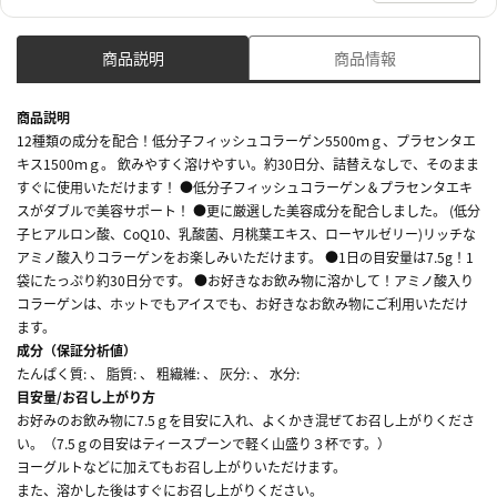
商品説明
商品情報
商品説明
12種類の成分を配合！低分子フィッシュコラーゲン5500ｍｇ、プラセンタエ
キス1500ｍｇ。 飲みやすく溶けやすい。約30日分、詰替えなしで、そのまま
すぐに使用いただけます！ ●低分子フィッシュコラーゲン＆プラセンタエキ
スがダブルで美容サポート！ ●更に厳選した美容成分を配合しました。 (低分
子ヒアルロン酸、CoQ10、乳酸菌、月桃葉エキス、ローヤルゼリー)リッチな
アミノ酸入りコラーゲンをお楽しみいただけます。 ●1日の目安量は7.5g！1
袋にたっぷり約30日分です。 ●お好きなお飲み物に溶かして！アミノ酸入り
コラーゲンは、ホットでもアイスでも、お好きなお飲み物にご利用いただけ
ます。
成分（保証分析値）
たんぱく質: 、 脂質: 、 粗繊維: 、 灰分: 、 水分:
目安量/お召し上がり方
お好みのお飲み物に7.5ｇを目安に入れ、よくかき混ぜてお召し上がりくださ
い。（7.5ｇの目安はティースプーンで軽く山盛り３杯です。）
ヨーグルトなどに加えてもお召し上がりいただけます。
また、溶かした後はすぐにお召し上がりください。