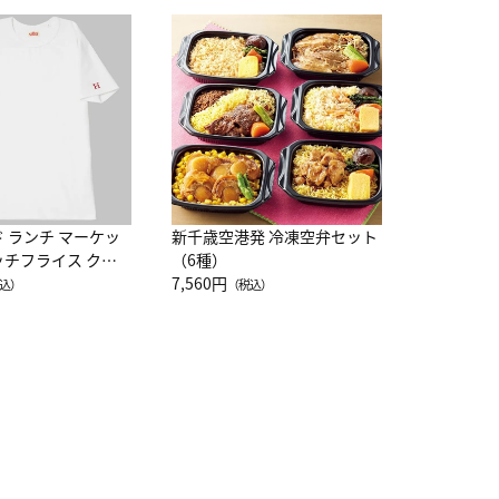
JAL特製
レー 200
10,800円
（
ド ランチ マーケッ
新千歳空港発 冷凍空弁セット
ッチフライス クル
（6種）
注半袖Ｔシャツ
7,560円
込）
（税込）