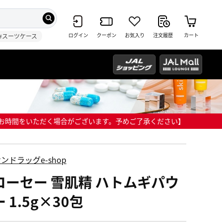
ログイン
クーポン
お気入り
注文履歴
カート
#スーツケース
までにお時間をいただく場合がございます。予めご了承ください】
ンドラッグe-shop
コーセー 雪肌精 ハトムギパウ
 1.5g×30包