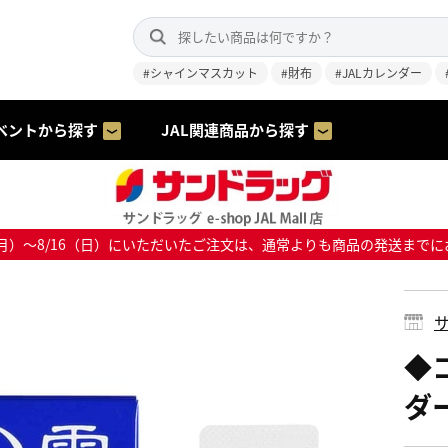
#シャインマスカット
#財布
#JALカレンダー
ベントから探す
JAL関連商品から探す
8/10（月）～8/16（日）にいただいたご注文は、通常よりも商品の発送
サ
◆
ダー