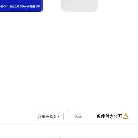
△
条件付きで可
返品
詳細を見る
▼