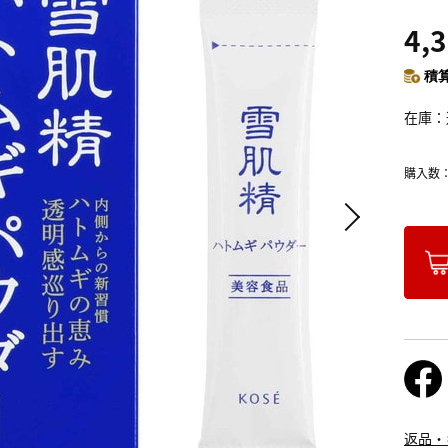
4,
積算
在庫
購入数
返品・