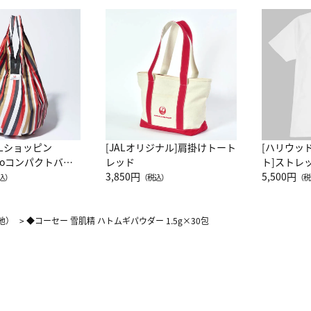
ALショッピン
[JALオリジナル]肩掛けトート
[ハリウッ
attoコンパクトバッ
レッド
ト]ストレ
JAL客室乗務員
3,850円
ーネック別
5,500円
込）
（税込）
（税
カーフ柄
他）
>
◆コーセー 雪肌精 ハトムギパウダー 1.5g×30包