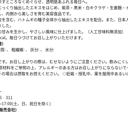
余すところなくめぐらせ、透明感あふれる毎日へ。
じっくり抽出したエキスをはじめ、紫茶・黒米・白キクラゲ・生姜麹・
し、内側から美しさを育む美容食品です。
皮を含む、ハトムギの種子全体から抽出したエキスを配合。また、日本
ました。
の甘みを生かし、やさしい風味に仕上げました。（人工甘味料無添加）
5kcal。毎日つづけてお召し上がりいただけます。
値）
: 、 粗繊維: 、 灰分: 、 水分:
です。お召し上がりの際は、むせないようにご注意ください。飲みにく
◇原材料をご参照の上、アレルギーのある方はお召し上がりにならないで
その場合は摂取をお控えください。 ◇妊娠・授乳中、薬を服用中あるい
ー
6‐311
～17:00(土、日、祝日を除く)
販売会社)