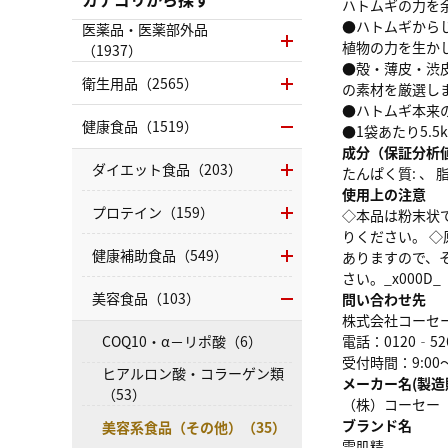
ハトムギの力を
●ハトムギから
医薬品・医薬部外品
植物の力を生か
（1937）
●殻・薄皮・渋
衛生用品（2565）
の素材を厳選し
●ハトムギ本来
健康食品（1519）
●1袋あたり5.
成分（保証分析
ダイエット食品（203）
たんぱく質: 、 脂質
使用上の注意
プロテイン（159）
◇本品は粉末状
りください。 
健康補助食品（549）
ありますので、
さい。_x000D_
美容食品（103）
問い合わせ先
株式会社コーセ
COQ10・α－リポ酸（6）
電話：0120‐52
受付時間：9:00
ヒアルロン酸・コラーゲン類
メーカー名(製造
（53）
（株）コーセー
ブランド名
美容系食品（その他）（35）
雪肌精