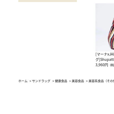
[マーナxJ
グ]Shup
グ Drop 
3,960円
（税
（LC）ス
ホーム
>
サンドラッグ
>
健康食品
>
美容食品
>
美容系食品（その