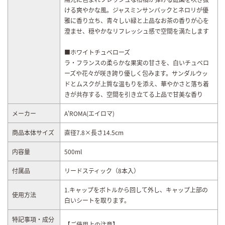
ける爽やかな風。ジャスミンサンバックとネロリが優
雅に香り立ち、青々しい緑と上品なお茶の香りが心を
澄ませ、穏やかなリフレッシュ感で空間を満たします
■ホワイトチュベローズ
ラ・フランスの柔らかな果実の甘さを、白いチュベロ
ーズや花々が咲き誇り優しく包みます。サンダルウッ
ドとムスクが上質な温もりを添え、華やかさと落ち着
きが共存する、空間を引き立てる上品で甘美な香り
メーカー
A'ROMA(エイロマ)
商品本体サイズ
直径7.8×長さ14.5cm
内容量
500ml
付属品
リードスティック（8本入）
1.キャップをボトルから回して外し、キャップ上部の
使用方法
白いシートを取ります。
特記事項・成分
【ご使用上の注意】