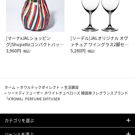
[マーナxJALショッピン
[リーデル]JALオリジナル オヴ
グ]Shupattoコンパクトバッグ
ァチュア ワイングラス2脚セッ
Drop JAL客室乗務員（LC）ス
3,960円
ト（レッドワイン）
5,280円
（税込）
（税込）
カーフ柄
ホーム
>
オウルテックダイレクト
>
生活雑貨
>
リードディフューザー ホワイトチュベローズ 韓国発フレグランスブランド
「A'ROMA」PERFUME DIFFUSER
カテゴリを選ぶ
ジャンルを選ぶ