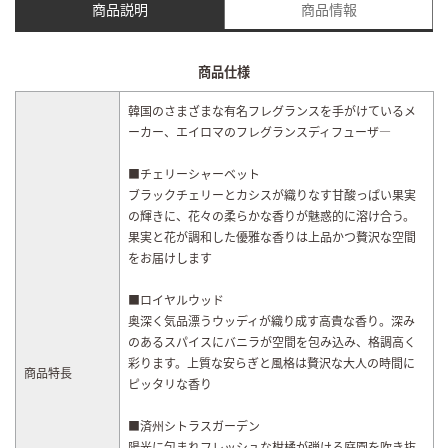
商品説明
商品情報
商品仕様
韓国のさまざまな有名フレグランスを手がけているメ
ーカー、エイロマのフレグランスディフューザ―
■チェリーシャーベット
ブラックチェリーとカシスが織りなす甘酸っぱい果実
の輝きに、花々の柔らかな香りが魅惑的に溶け合う。
果実と花が調和した優雅な香りは上品かつ贅沢な空間
をお届けします
■ロイヤルウッド
奥深く気品漂うウッディが織り成す高貴な香り。深み
のあるスパイスにバニラが空間を包み込み、格調高く
彩ります。上質な安らぎと風格は贅沢な大人の時間に
商品特長
ピッタリな香り
■済州シトラスガーデン
陽光に包まれフレッシュな柑橘が弾ける庭園を吹き抜