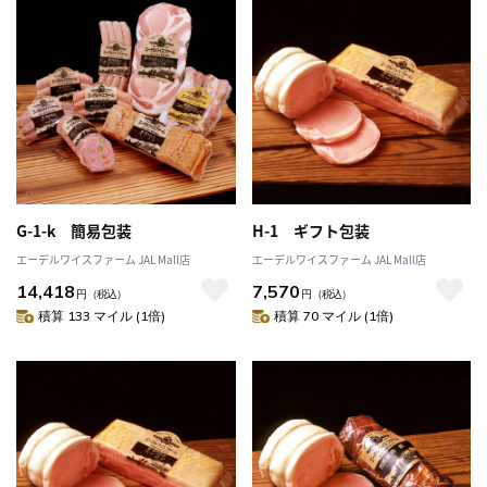
G-1-k 簡易包装
H-1 ギフト包装
エーデルワイスファーム JAL Mall店
エーデルワイスファーム JAL Mall店
14,418
7,570
円
（税込）
円
（税込）
積算 133 マイル (1倍)
積算 70 マイル (1倍)