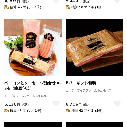
4,903
5,400
円
（税込）
円
（税込）
積算 45 マイル (1倍)
積算 50 マイル (1倍)
ベーコンとソーセージ詰合せ A-
B-2 ギフト包装
8-k【簡易包装】
エーデルワイスファーム JAL Mall店
エーデルワイスファーム JAL Mall店
5,130
6,706
円
（税込）
円
（税込）
積算 47 マイル (1倍)
積算 62 マイル (1倍)