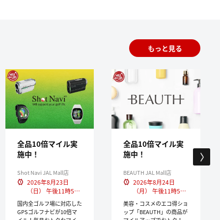
もっと見る
全品10倍マイル実
全品10倍マイル実
施中！
施中！
Shot Navi JAL Mall店
BEAUTH JAL Mall店
2026年8月23日
2026年8月24日
（日） 午後11時59
（月） 午後11時59
分まで
分まで
国内全ゴルフ場に対応した
美容・コスメのエコ得ショ
GPSゴルフナビが10倍マ
ップ「BEAUTH」の商品が
イル！毎月おトクなマイル
マイルアップでおトク！