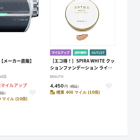
PRO【メーカー直販】
［エコ得！］SPIRA WHITE クッ
ションファンデーション ライト
ベージュ×2個
all店
BEAUTH
倍マイルアップ
4,450
円
（税込）
積算 400 マイル (10倍)
税込）
0 マイル (10倍)