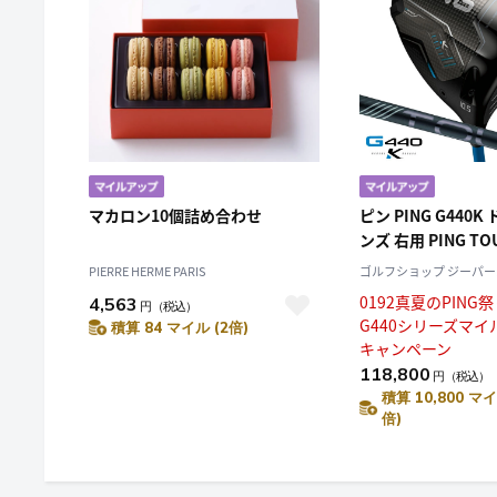
マカロン10個詰め合わせ
ピン PING G440
ンズ 右用 PING TOU
BLACK 65 カーボ
PIERRE HERME PARIS
ゴルフショップ ジーパーズ J
ル 日本正規品 日本
0192真夏のPING
4,563
円
（税込）
ゴルフクラブ 右用 
G440シリーズマイ
積算 84 マイル (2倍)
キャンペーン
118,800
円
（税込）
積算 10,800 マイ
倍)