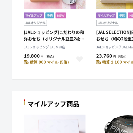
[JALショッピング]こだわりの和
[JAL SELECTI
洋おせち（オリジナル豆皿2枚付
おせち（和の2段重
き）
JALショッピング JAL Mall店
JALショッピング JAL Ma
19,800
23,760
円
（税込）
円
（税込）
積算 900 マイル (5倍)
積算 1,100 マイル
マイルアップ商品