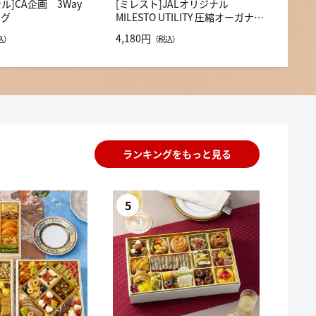
ナル]CA企画 3Way
[ミレスト]JALオリジナル
ッグ
MILESTO UTILITY 圧縮オーガナイ
ザーW8Lｘ2
4,180円
込）
（税込）
ランキングをもっと見る
5