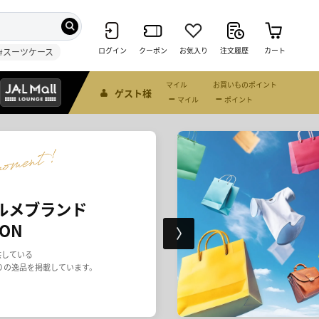
ログイン
クーポン
お気入り
注文履歴
カート
#スーツケース
マイル
お買いものポイント
ゲスト様
－
－
マイル
ポイント
上出店中！
はこちら
ンテリアまで、多様なブランドが出店