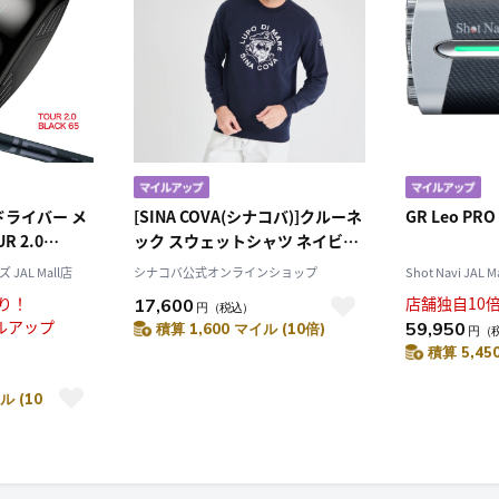
K ドライバー メ
[SINA COVA(シナコバ)]クルーネ
GR Leo 
R 2.0
ック スウェットシャツ ネイビー
ン 2026年モデ
L 10000090
AL Mall店
シナコバ公式オンラインショップ
Shot Navi JAL M
モデル ゴルフ
祭り！
店舗独自10
17,600
円
（税込）
右打ち 右利き
ルアップ
59,950
積算 1,600 マイル (10倍)
円
（
積算 5,45
ル (10