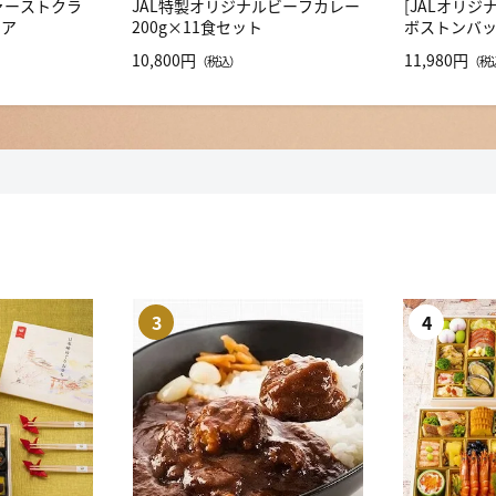
ファーストクラ
JAL特製オリジナルビーフカレー
[JALオリジ
エア
200g×11食セット
ボストンバ
10,800円
11,980円
（税込）
（税
3
4