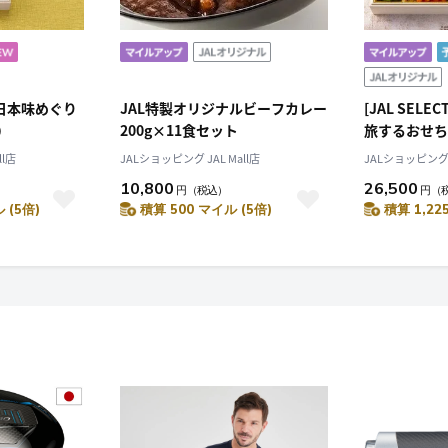
ON]日本味めぐり
JAL特製オリジナルビーフカレー
[JAL SELE
）
200g×11食セット
旅するおせち
ll店
JALショッピング JAL Mall店
JALショッピング J
10,800
26,500
円
（税込）
円
（
 (5倍)
積算 500 マイル (5倍)
積算 1,22