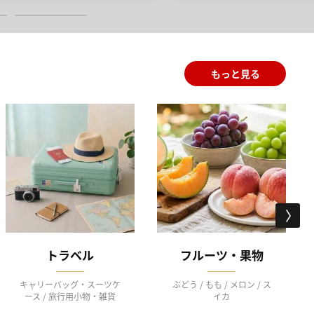
もっと見る
トラベル
フルーツ・果物
キャリーバッグ・スーツケ
ぶどう / もも / メロン / ス
ース / 旅行用小物・雑貨
イカ