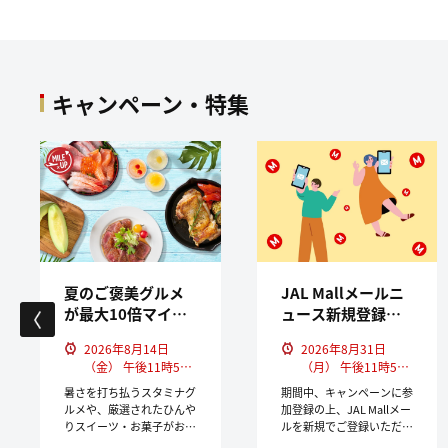
キャンペーン・特集
夏のご褒美グルメ
JAL Mallメールニ
が最大10倍マイ
ュース新規登録キ
ル！
ャンペーン
2026年8月14日
2026年8月31日
（金） 午後11時59
（月） 午後11時59
分まで
分まで
暑さを打ち払うスタミナグ
期間中、キャンペーンに参
ルメや、厳選されたひんや
加登録の上、JAL Mallメー
りスイーツ・お菓子がおト
ルを新規でご登録いただい
クに買えるチャンス！
た方にもれなく30マイル