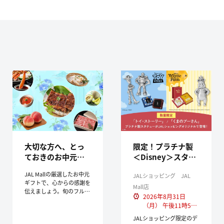
大切な方へ、とっ
限定！プラチナ製
ておきのお中元・
＜Disney＞スタチ
夏ギフトを。
ュー
JAL Mallの厳選したお中元
JALショッピング JAL
ギフトで、心からの感謝を
Mall店
伝えましょう。旬のフルー
2026年8月31日
ツ、上質なスイーツ、地元
（月） 午後11時59
で愛される特産品など、多
分まで
彩なラインナップをご用意
JALショッピング限定のデ