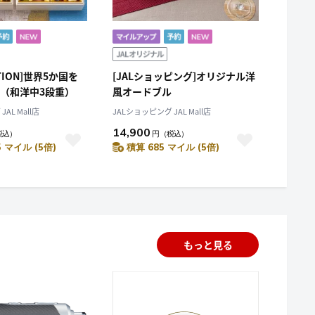
CTION]世界5か国を
[JALショッピング]オリジナル洋
（和洋中3段重）
風オードブル
AL Mall店
JALショッピング JAL Mall店
14,900
税込）
円
（税込）
5 マイル (5倍)
積算 685 マイル (5倍)
もっと見る