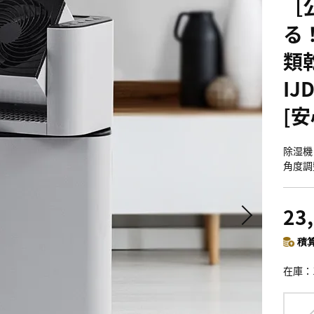
［
る
類
IJ
[
除湿機
角度調
23
積算
在庫