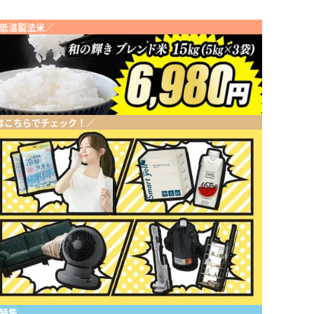
低温製法米／
はこちらでチェック！／
特集