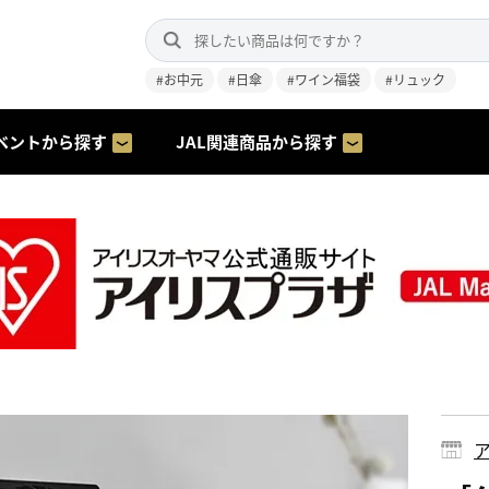
#お中元
#日傘
#ワイン福袋
#リュック
ベントから探す
JAL関連商品から探す
J