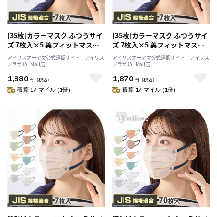
[35枚]カラーマスク ふつうサイ
[35枚]カラーマスク ふつうサイ
ズ 7枚入×5 美フィットマスク
ズ 7枚入×5 美フィットマスク
シルクベージュ
ピスタチオ
アイリスオーヤマ公式通販サイト アイリス
アイリスオーヤマ公式通販サイト アイリス
プラザJAL Mall店
プラザJAL Mall店
1,880
1,870
円
（税込）
円
（税込）
積算 17 マイル (1倍)
積算 17 マイル (1倍)