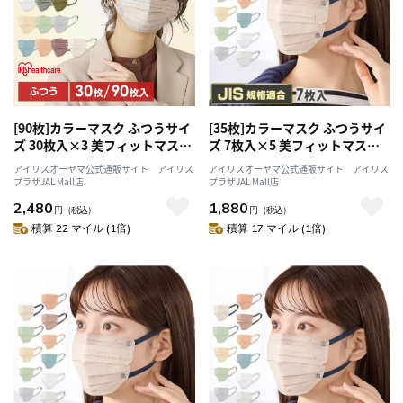
[90枚]カラーマスク ふつうサイ
[35枚]カラーマスク ふつうサイ
ズ 30枚入×3 美フィットマスク
ズ 7枚入×5 美フィットマスク
ニュアンスグレー
ピンクベージュ
アイリスオーヤマ公式通販サイト アイリス
アイリスオーヤマ公式通販サイト アイリス
プラザJAL Mall店
プラザJAL Mall店
2,480
1,880
円
（税込）
円
（税込）
積算 22 マイル (1倍)
積算 17 マイル (1倍)