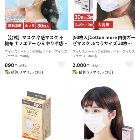
［公式］マスク 冷感マスク 不
[90枚入]Cotton more 内側ガー
織布 ナノエアー ひんやり冷感
ゼマスク ふつうサイズ 30枚×3
立体マスク ふつうサイズ 30枚
箱セット PK-G30M
アイリスオーヤマ公式通販サイト アイリス
アイリスオーヤマ公式通販サイト アイリス
入 KMW-RN30 ホワイト アイリ
プラザJAL Mall店
プラザJAL Mall店
スオーヤマ
898
2,880
円
（税込）
円
（税込）
積算 8 マイル (1倍)
積算 26 マイル (1倍)