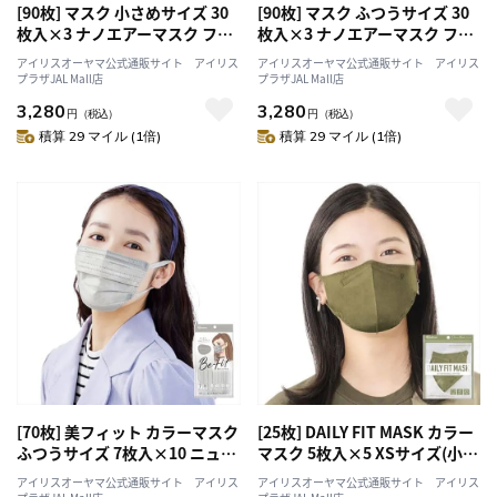
[90枚] マスク 小さめサイズ 30
[90枚] マスク ふつうサイズ 30
枚入×3 ナノエアーマスク フィ
枚入×3 ナノエアーマスク フィ
ルタープラス
ルタープラス
アイリスオーヤマ公式通販サイト アイリス
アイリスオーヤマ公式通販サイト アイリス
プラザJAL Mall店
プラザJAL Mall店
3,280
3,280
円
（税込）
円
（税込）
積算 29 マイル (1倍)
積算 29 マイル (1倍)
[70枚] 美フィット カラーマスク
[25枚] DAILY FIT MASK カラー
ふつうサイズ 7枚入×10 ニュア
マスク 5枚入×5 XSサイズ(小さ
ンスグレー
めサイズ) オリーブカーキ
アイリスオーヤマ公式通販サイト アイリス
アイリスオーヤマ公式通販サイト アイリス