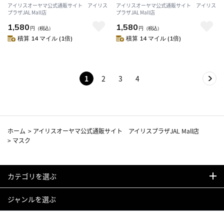
ンクベージュ×アッシュピンク
ッシュピンク×ブラウン
アイリスオーヤマ公式通販サイト アイリス
アイリスオーヤマ公式通販サイト アイリス
プラザJAL Mall店
プラザJAL Mall店
1,580
1,580
円
（税込）
円
（税込）
積算 14 マイル (1倍)
積算 14 マイル (1倍)
1
2
3
4
ホーム
>
アイリスオーヤマ公式通販サイト アイリスプラザJAL Mall店
>
マスク
カテゴリを選ぶ
ジャンルを選ぶ