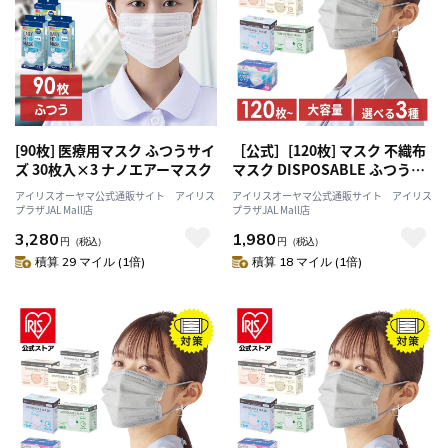
[90枚] 医療用マスク ふつうサイ
［公式］[120枚] マスク 不織布
ズ 30枚入×3 ナノエアーマスク
マスク DISPOSABLE ふつうサ
イズ 30枚×4箱 アイリスオーヤ
アイリスオーヤマ公式通販サイト アイリス
アイリスオーヤマ公式通販サイト アイリス
マ
プラザJAL Mall店
プラザJAL Mall店
3,280
1,980
円
（税込）
円
（税込）
積算 29 マイル (1倍)
積算 18 マイル (1倍)