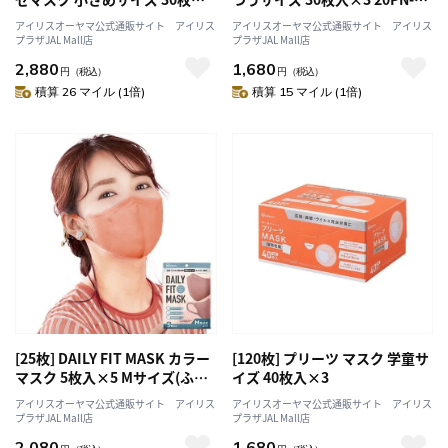
箱セット PK-G30S
30PM
アイリスオーヤマ公式通販サイト アイリス
アイリスオーヤマ公式通販サイト アイリス
プラザJAL Mall店
プラザJAL Mall店
2,880
1,680
円
（税込）
円
（税込）
積算 26 マイル (1倍)
積算 15 マイル (1倍)
[25枚] DAILY FIT MASK カラー
[120枚] プリーツ マスク 学童サ
マスク 5枚入×5 Mサイズ(ふつ
イズ 40枚入×3
うワイドサイズ) ピンク
アイリスオーヤマ公式通販サイト アイリス
アイリスオーヤマ公式通販サイト アイリス
プラザJAL Mall店
プラザJAL Mall店
2,080
1,680