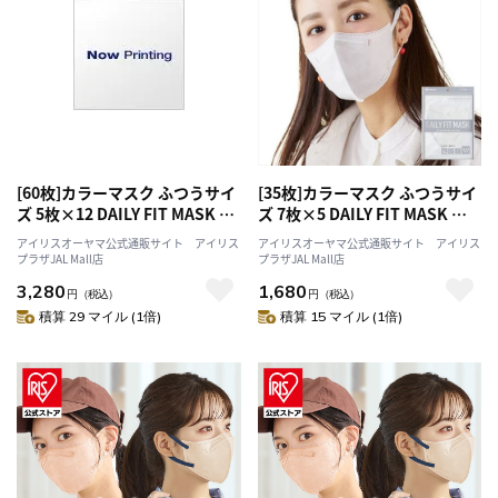
[60枚]カラーマスク ふつうサイ
[35枚]カラーマスク ふつうサイ
ズ 5枚×12 DAILY FIT MASK ピ
ズ 7枚×5 DAILY FIT MASK ホ
スタチオ×グレー
ワイト
アイリスオーヤマ公式通販サイト アイリス
アイリスオーヤマ公式通販サイト アイリス
プラザJAL Mall店
プラザJAL Mall店
3,280
1,680
円
（税込）
円
（税込）
積算 29 マイル (1倍)
積算 15 マイル (1倍)