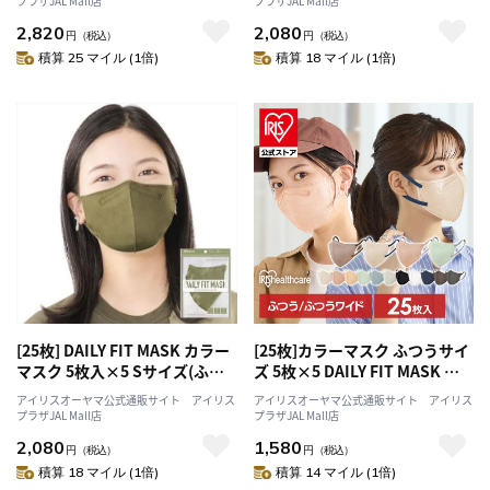
プラザJAL Mall店
プラザJAL Mall店
2,820
2,080
円
（税込）
円
（税込）
積算 25 マイル (1倍)
積算 18 マイル (1倍)
[25枚] DAILY FIT MASK カラー
[25枚]カラーマスク ふつうサイ
マスク 5枚入×5 Sサイズ(ふつ
ズ 5枚×5 DAILY FIT MASK ピ
うサイズ) オリーブカーキ
ンクベージュ
アイリスオーヤマ公式通販サイト アイリス
アイリスオーヤマ公式通販サイト アイリス
プラザJAL Mall店
プラザJAL Mall店
2,080
1,580
円
（税込）
円
（税込）
積算 18 マイル (1倍)
積算 14 マイル (1倍)