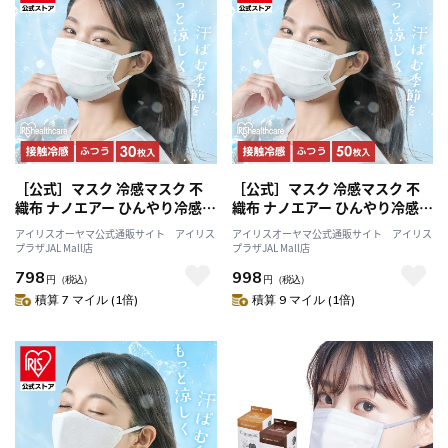
［公式］マスク 冷感マスク 不
［公式］マスク 冷感マスク 不
織布 ナノエアー ひんやり冷感
織布 ナノエアー ひんやり冷感
プリーツマスク ふつうサイズ
プリーツマスク ふつうサイズ
アイリスオーヤマ公式通販サイト アイリス
アイリスオーヤマ公式通販サイト アイリス
30枚入 KMW-PN30 ホワイト ア
50枚入 KMW-PN50 ホワイト ア
プラザJAL Mall店
プラザJAL Mall店
イリスオーヤマ
イリスオーヤマ
798
998
円
（税込）
円
（税込）
積算 7 マイル (1倍)
積算 9 マイル (1倍)