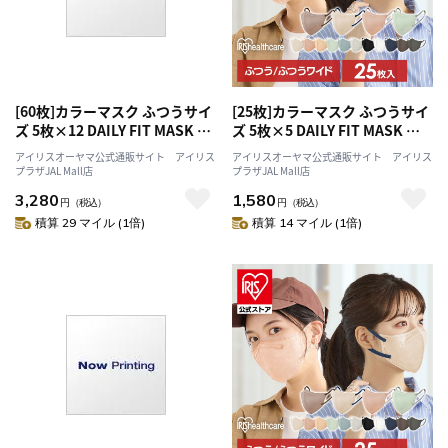
[60枚]カラーマスク ふつうサイ
[25枚]カラーマスク ふつうサイ
ズ 5枚×12 DAILY FIT MASK ピ
ズ 5枚×5 DAILY FIT MASK シ
スタチオ
ャボン
アイリスオーヤマ公式通販サイト アイリス
アイリスオーヤマ公式通販サイト アイリス
プラザJAL Mall店
プラザJAL Mall店
3,280
1,580
円
（税込）
円
（税込）
積算 29 マイル (1倍)
積算 14 マイル (1倍)