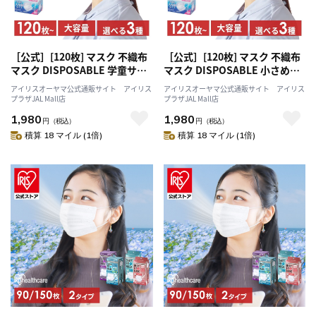
［公式］[120枚] マスク 不織布
［公式］[120枚] マスク 不織布
マスク DISPOSABLE 学童サイ
マスク DISPOSABLE 小さめサ
ズ 30枚×4箱 アイリスオーヤマ
イズ 30枚×4箱 アイリスオーヤ
アイリスオーヤマ公式通販サイト アイリス
アイリスオーヤマ公式通販サイト アイリス
マ
プラザJAL Mall店
プラザJAL Mall店
1,980
1,980
円
（税込）
円
（税込）
積算 18 マイル (1倍)
積算 18 マイル (1倍)