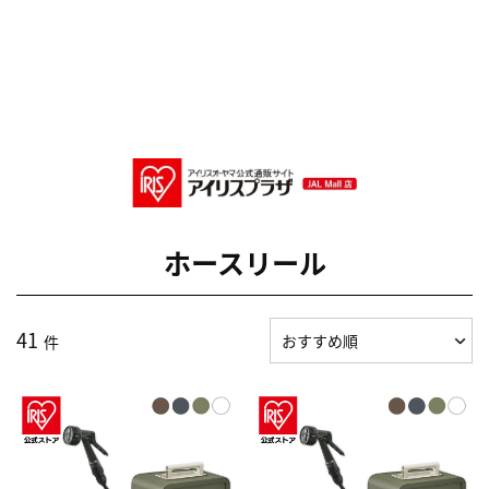
ホースリール
41
件