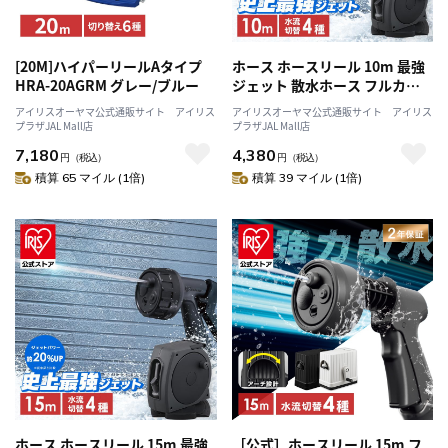
[20M]ハイパーリールAタイプ
ホース ホースリール 10m 最強
HRA-20AGRM グレー/ブルー
ジェット 散水ホース フルカバ
ー 高圧 ジェット 洗車ホース 掃
アイリスオーヤマ公式通販サイト アイリス
アイリスオーヤマ公式通販サイト アイリス
除 おしゃれ 伸びるホース コン
プラザJAL Mall店
プラザJAL Mall店
パクト 洗車 ジェット 4水形 散
7,180
4,380
円
（税込）
水ノズル 庭 ベランダ 外壁 アイ
円
（税込）
積算 65 マイル (1倍)
リスオーヤマ 0M FHJ-10 ダー
積算 39 マイル (1倍)
クグレー/ブラック
ホース ホースリール 15m 最強
［公式］ホースリール 15m フ