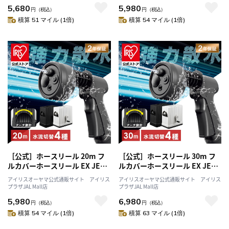
5,680
5,980
円
（税込）
円
（税込）
積算 51 マイル (1倍)
積算 54 マイル (1倍)
［公式］ホースリール 20m フ
［公式］ホースリール 30m フ
ルカバーホースリール EX JET
ルカバーホースリール EX JET
20M FHEXJ-20 アッシュホワイ
30M FHEXJ-30 ブラック アイリ
アイリスオーヤマ公式通販サイト アイリス
アイリスオーヤマ公式通販サイト アイリス
ト アイリスオーヤマ
スオーヤマ
プラザJAL Mall店
プラザJAL Mall店
5,980
6,980
円
（税込）
円
（税込）
積算 54 マイル (1倍)
積算 63 マイル (1倍)