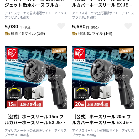
ジェット 散水ホース フルカバ
ルカバーホースリール EX JET
ー 高圧 ジェット 洗車ホース 掃
15M FHEXJ-15 ブラック アイリ
アイリスオーヤマ公式通販サイト アイリス
アイリスオーヤマ公式通販サイト アイリス
除 おしゃれ 伸びるホース コン
スオーヤマ
プラザJAL Mall店
プラザJAL Mall店
パクト 洗車 ジェット 4水形 散
5,080
5,680
水ノズル 庭 ベランダ 外壁 アイ
円
（税込）
円
（税込）
リスオーヤマ FHJ-15 ダークグ
積算 46 マイル (1倍)
積算 51 マイル (1倍)
レー/ブラック
［公式］ホースリール 15m フ
［公式］ホースリール 20m フ
ルカバーホースリール EX JET
ルカバーホースリール EX JET
15M FHEXJ-15 アッシュホワイ
20M FHEXJ-20 ブラック アイリ
アイリスオーヤマ公式通販サイト アイリス
アイリスオーヤマ公式通販サイト アイリス
ト アイリスオーヤマ
スオーヤマ
プラザJAL Mall店
プラザJAL Mall店