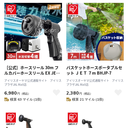
［公式］ホースリール 30m フ
バスケットホースポータブルセ
ルカバーホースリール EX JET
ット ＪＥＴ ７m BHJP-7
30M FHEXJ-30 アッシュホワイ
アイリスオーヤマ公式通販サイト アイリス
アイリスオーヤマ公式通販サイト アイリス
ト アイリスオーヤマ
プラザJAL Mall店
プラザJAL Mall店
6,980
2,380
円
（税込）
円
（税込）
積算 63 マイル (1倍)
積算 21 マイル (1倍)